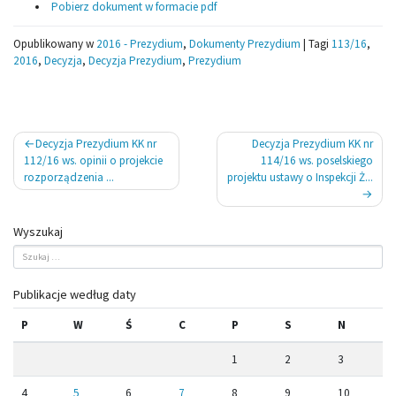
Pobierz dokument w formacie pdf
Opublikowany w
2016 - Prezydium
,
Dokumenty Prezydium
|
Tagi
113/16
,
2016
,
Decyzja
,
Decyzja Prezydium
,
Prezydium
Nawigacja
Decyzja Prezydium KK nr
Decyzja Prezydium KK nr
wpisu
112/16 ws. opinii o projekcie
114/16 ws. poselskiego
rozporządzenia ...
projektu ustawy o Inspekcji Ż...
Wyszukaj
Publikacje według daty
P
W
Ś
C
P
S
N
1
2
3
4
5
6
7
8
9
10