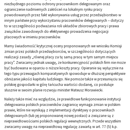
niezbędnego poziomu ochrony pracownikom delegowanym oraz
ograniczenie nadmiernych zakłóceń na lokalnym rynku pracy
powodowanych przez fakt wykonywania usług przez przedsiębiorstwo w
innym państwie przy wykorzystaniu pracowników delegowanych – dotyczy
to w szczególności podważania roli układów zbiorowych pracy i prawa
związków zawodowych do efektywnego prowadzenia negocjacji
płacowych w imieniu pracowników.
Mamy świadomość krytycznej oceny proponowanych we wniosku Komisji
zmian przez polskich przedsiębiorców, w szczególności dotyczących
realizacji zasady „równej płacy za tę samą pracę w tym samym miejscu
pracy”. Zwracamy jednak uwagę, że konkurencyjność polskich firm nie może
być budowana w oparciu o niższe koszty pracy. Opieranie się wyłącznie na
tego typu przewagach komparatywnych spowoduje w dłuższej perspektywie
obniżanie jakości kapitału ludzkiego. Nie pomoże także w przesunięciu się
polskiej gospodarki w górę łańcucha wartości dodanej, co postuluje
słusznie w swoim planie rozwoju minister Mateusz Morawiecki.
Należy także mieć na względzie, że prawidłowe funkcjonowanie instytucji
delegowania polskich pracowników zagranicę wymaga zmian w polskim
prawie, które nie wynikają z implementacji dyrektywy o pracownikach
delegowanych (lub jej proponowanej nowej postaci) a związane są z
nieprawidłowościami polskich regulacji wewnętrznych. Przede wszystkim
zwracamy uwagę na nieprawidłową regulację zawartą w art. 77 (5) k.p.