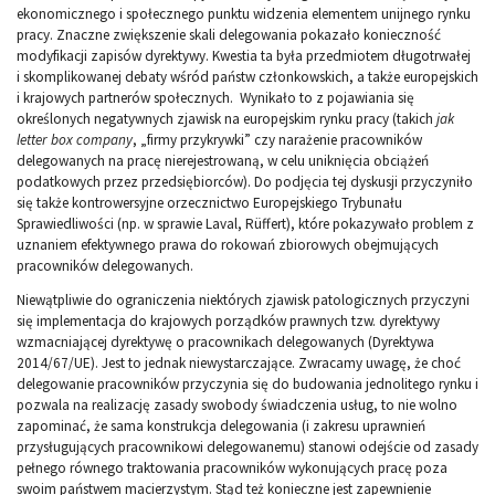
ekonomicznego i społecznego punktu widzenia elementem unijnego rynku
pracy. Znaczne zwiększenie skali delegowania pokazało konieczność
modyfikacji zapisów dyrektywy. Kwestia ta była przedmiotem długotrwałej
i skomplikowanej debaty wśród państw członkowskich, a także europejskich
i krajowych partnerów społecznych. Wynikało to z pojawiania się
określonych negatywnych zjawisk na europejskim rynku pracy (takich
jak
letter box company
, „firmy przykrywki” czy narażenie pracowników
delegowanych na pracę nierejestrowaną, w celu uniknięcia obciążeń
podatkowych przez przedsiębiorców). Do podjęcia tej dyskusji przyczyniło
się także kontrowersyjne orzecznictwo Europejskiego Trybunału
Sprawiedliwości (np. w sprawie Laval, Rüffert), które pokazywało problem z
uznaniem efektywnego prawa do rokowań zbiorowych obejmujących
pracowników delegowanych.
Niewątpliwie do ograniczenia niektórych zjawisk patologicznych przyczyni
się implementacja do krajowych porządków prawnych tzw. dyrektywy
wzmacniającej dyrektywę o pracownikach delegowanych (Dyrektywa
2014/67/UE). Jest to jednak niewystarczające. Zwracamy uwagę, że choć
delegowanie pracowników przyczynia się do budowania jednolitego rynku i
pozwala na realizację zasady swobody świadczenia usług, to nie wolno
zapominać, że sama konstrukcja delegowania (i zakresu uprawnień
przysługujących pracownikowi delegowanemu) stanowi odejście od zasady
pełnego równego traktowania pracowników wykonujących pracę poza
swoim państwem macierzystym. Stąd też konieczne jest zapewnienie