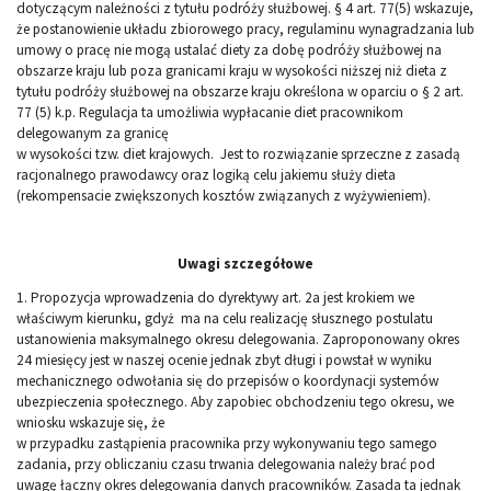
dotyczącym należności z tytułu podróży służbowej. § 4 art. 77(5) wskazuje,
że postanowienie układu zbiorowego pracy, regulaminu wynagradzania lub
umowy o pracę nie mogą ustalać diety za dobę podróży służbowej na
obszarze kraju lub poza granicami kraju w wysokości niższej niż dieta z
tytułu podróży służbowej na obszarze kraju określona w oparciu o § 2 art.
77 (5) k.p. Regulacja ta umożliwia wypłacanie diet pracownikom
delegowanym za granicę
w wysokości tzw. diet krajowych. Jest to rozwiązanie sprzeczne z zasadą
racjonalnego prawodawcy oraz logiką celu jakiemu służy dieta
(rekompensacie zwiększonych kosztów związanych z wyżywieniem).
Uwagi szczegółowe
1. Propozycja wprowadzenia do dyrektywy art. 2a jest krokiem we
właściwym kierunku, gdyż ma na celu realizację słusznego postulatu
ustanowienia maksymalnego okresu delegowania. Zaproponowany okres
24 miesięcy jest w naszej ocenie jednak zbyt długi i powstał w wyniku
mechanicznego odwołania się do przepisów o koordynacji systemów
ubezpieczenia społecznego. Aby zapobiec obchodzeniu tego okresu, we
wniosku wskazuje się, że
w przypadku zastąpienia pracownika przy wykonywaniu tego samego
zadania, przy obliczaniu czasu trwania delegowania należy brać pod
uwagę łączny okres delegowania danych pracowników. Zasada ta jednak