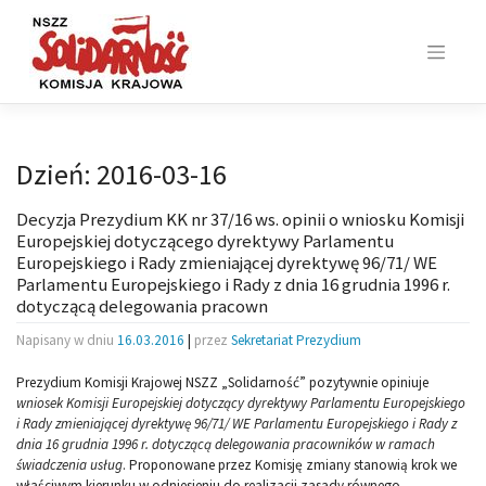
Skip
to
content
Dzień:
2016-03-16
Decyzja Prezydium KK nr 37/16 ws. opinii o wniosku Komisji
Europejskiej dotyczącego dyrektywy Parlamentu
Europejskiego i Rady zmieniającej dyrektywę 96/71/ WE
Parlamentu Europejskiego i Rady z dnia 16 grudnia 1996 r.
dotyczącą delegowania pracown
Napisany w dniu
16.03.2016
|
przez
Sekretariat Prezydium
Prezydium Komisji Krajowej NSZZ „Solidarność” pozytywnie opiniuje
wniosek Komisji Europejskiej dotyczący dyrektywy Parlamentu Europejskiego
i Rady zmieniającej dyrektywę 96/71/ WE Parlamentu Europejskiego i Rady z
dnia 16 grudnia 1996 r. dotyczącą delegowania pracowników w ramach
świadczenia usług
. Proponowane przez Komisję zmiany stanowią krok we
właściwym kierunku w odniesieniu do realizacji zasady równego