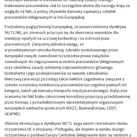
traktowania pracowników. Jest to szczególnie istotne dla naszego kraju ze
względu na fakt, iż polscy obywatele stanowią największy odsetek
pracowników delegowanych w Unii Europejskiej.
Podzielamy pogląd Komisji Europejskiej, że unowocześniona dyrektywa
96/71/WE, po zmianach przyczyni się do stworzenia warunków dla
inwestycji opartych na uczciwej konkurencji i na ochronie praw
pracowniczych. Zwracamy jednakże uwagę, że
w przedstawionym wniosku Komisji zabrakło postulowanego przez
europejskie związki zawodowe rozszerzenia prawa związków
zawodowych do negocjowania w imieniu pracowników delegowanych
oraz określenia zasady solidarnej odpowiedzialności głównego
kontrahenta i jego podwykonawców za warunki zatrudnienia.
Nierozwiązane wciąż pozostają także niektóre zagadnienia związane z
szeroko rozumianą mobilnością pracowników (szczególnie pewnych ich
kategorii, takich jak kierowcy transportu międzynarodowego). Krytycznie
oceniamy też fakt braku całościowej konsultacji propozycji przedstawionej
przez Komisję z ponadsektorowymi reprezentatywnymi organizacjami
europejskich partnerów społecznych (EKZZ, BusinessEurope, CEEP,
UEAPME).
Obecnie obowiązująca dyrektywa 96/71 sięga swoim i korzeniami okresu
rozszerzenia UE o Hiszpanię i Portugalię, ale dopiero w wyniku dużego
rozszerzenia o państwa Europy Centralnej delegowanie stało się istotnym z