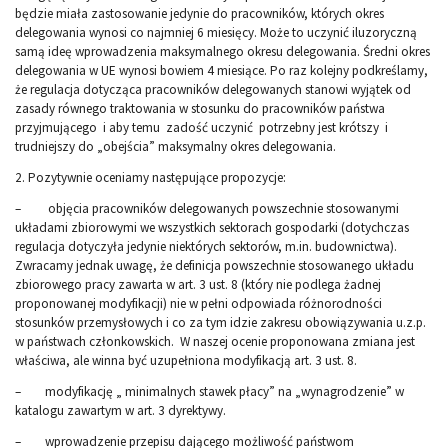
będzie miała zastosowanie jedynie do pracowników, których okres
delegowania wynosi co najmniej 6 miesięcy. Może to uczynić iluzoryczną
samą ideę wprowadzenia maksymalnego okresu delegowania. Średni okres
delegowania w UE wynosi bowiem 4 miesiące. Po raz kolejny podkreślamy,
że regulacja dotycząca pracowników delegowanych stanowi wyjątek od
zasady równego traktowania w stosunku do pracowników państwa
przyjmującego i aby temu zadość uczynić potrzebny jest krótszy i
trudniejszy do „obejścia” maksymalny okres delegowania.
2. Pozytywnie oceniamy następujące propozycje:
– objęcia pracowników delegowanych powszechnie stosowanymi
układami zbiorowymi we wszystkich sektorach gospodarki (dotychczas
regulacja dotyczyła jedynie niektórych sektorów, m.in. budownictwa).
Zwracamy jednak uwagę, że definicja powszechnie stosowanego układu
zbiorowego pracy zawarta w art. 3 ust. 8 (który nie podlega żadnej
proponowanej modyfikacji) nie w pełni odpowiada różnorodności
stosunków przemysłowych i co za tym idzie zakresu obowiązywania u.z.p.
w państwach członkowskich. W naszej ocenie proponowana zmiana jest
właściwa, ale winna być uzupełniona modyfikacją art. 3 ust. 8.
– modyfikację „ minimalnych stawek płacy” na „wynagrodzenie” w
katalogu zawartym w art. 3 dyrektywy.
– wprowadzenie przepisu dającego możliwość państwom