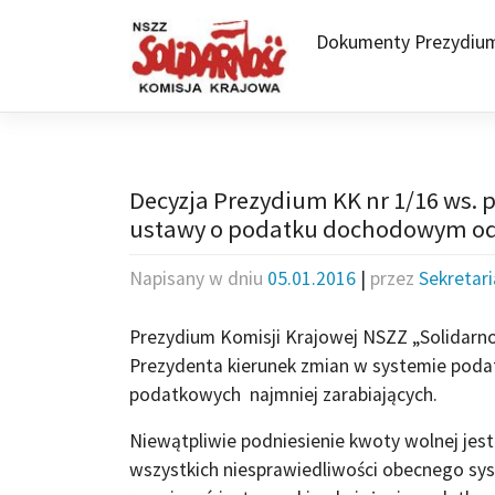
Skip
to
Dokumenty Prezydiu
content
Decyzja Prezydium KK nr 1/16 ws. 
ustawy o podatku dochodowym od 
Napisany w dniu
05.01.2016
|
przez
Sekretar
Prezydium Komisji Krajowej NSZZ „Solidarn
Prezydenta kierunek zmian w systemie poda
podatkowych najmniej zarabiających.
Niewątpliwie podniesienie kwoty wolnej jest
wszystkich niesprawiedliwości obecnego 