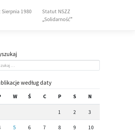
 Sierpnia 1980
Statut NSZZ
„Solidarność”
szukaj
blikacje według daty
P
W
Ś
C
P
S
N
1
2
3
4
5
6
7
8
9
10