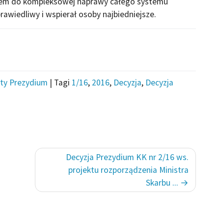
ępem do kompleksowej naprawy całego systemu
rawiedliwy i wspierał osoby najbiedniejsze.
ty Prezydium
|
Tagi
1/16
,
2016
,
Decyzja
,
Decyzja
Decyzja Prezydium KK nr 2/16 ws.
projektu rozporządzenia Ministra
Skarbu ...