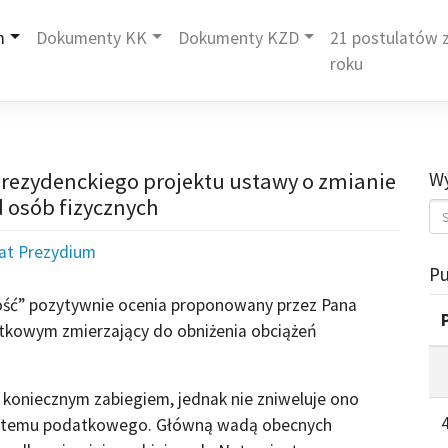
m
Dokumenty KK
Dokumenty KZD
21 postulatów z
roku
prezydenckiego projektu ustawy o zmianie
Wy
osób fizycznych
iat Prezydium
Pu
ość” pozytywnie ocenia proponowany przez Pana
tkowym zmierzający do obniżenia obciążeń
 koniecznym zabiegiem, jednak nie zniweluje ono
systemu podatkowego. Główną wadą obecnych