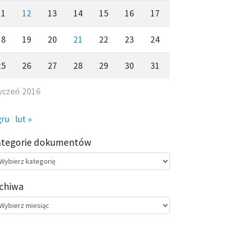
11
12
13
14
15
16
17
18
19
20
21
22
23
24
25
26
27
28
29
30
31
yczeń 2016
gru
lut »
ategorie dokumentów
egorie
kumentów
chiwa
chiwa