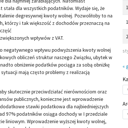
e dla najmniej zarabiających. Natomiast
 stała dla wszystkich podatników. Wydaje się, że
talenie degresywnej kwoty wolnej. Pozwoliłoby to na
h, którzy i tak większość z dochodów przeznaczą na
 część
i zwiększonych wpływów z VAT.
ono negatywnego wpływu podwyższenia kwoty wolnej
st
owych obliczeń struktur naszego Związku, ubytek w
onadto obniżenie podatków pociąga za sobą obniżkę
« 
ytuacji mają często problemy z realizacją
K
Kat
aby skutecznie przeciwdziałać nierównościom oraz
do
ansów publicznych, konieczne jest wprowadzenie
Ar
– dodatkowe stawki podatkowa dla najbiedniejszych
Ar
onad 97% podatników osiąga dochody w I przedziale
ie liniowym. Wprowadzenie wyższej kwoty wolnej,