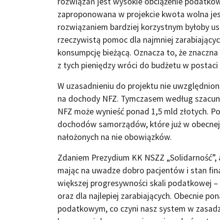
rozwiązań jest wysokie obciążenie podatkow
zaproponowana w projekcie kwota wolna jest
rozwiązaniem bardziej korzystnym byłoby us
rzeczywistą pomoc dla najmniej zarabiającyc
konsumpcję bieżącą. Oznacza to, że znaczna
z tych pieniędzy wróci do budżetu w postac
W uzasadnieniu do projektu nie uwzględni
na dochody NFZ. Tymczasem według szacunk
NFZ może wynieść ponad 1,5 mld złotych. P
dochodów samorządów, które już w obecnej s
nałożonych na nie obowiązków.
Zdaniem Prezydium KK NSZZ „Solidarność”, 
mając na uwadze dobro pacjentów i stan fin
większej progresywności skali podatkowej 
oraz dla najlepiej zarabiających. Obecnie p
podatkowym, co czyni nasz system w zasadz