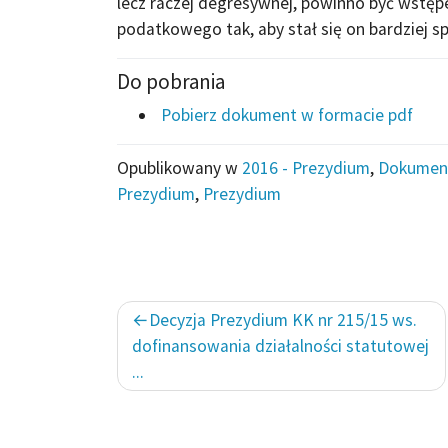
lecz raczej degresywnej, powinno być wst
podatkowego tak, aby stał się on bardziej sp
Do pobrania
Pobierz dokument w formacie pdf
Opublikowany w
2016 - Prezydium
,
Dokumen
Prezydium
,
Prezydium
Nawigacja
Decyzja Prezydium KK nr 215/15 ws.
wpisu
dofinansowania działalności statutowej
...