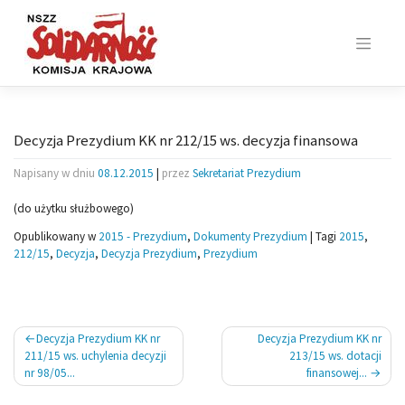
Skip
to
content
Decyzja Prezydium KK nr 212/15 ws. decyzja finansowa
Napisany w dniu
08.12.2015
|
przez
Sekretariat Prezydium
(do użytku służbowego)
Opublikowany w
2015 - Prezydium
,
Dokumenty Prezydium
|
Tagi
2015
,
212/15
,
Decyzja
,
Decyzja Prezydium
,
Prezydium
Nawigacja
Decyzja Prezydium KK nr
Decyzja Prezydium KK nr
wpisu
211/15 ws. uchylenia decyzji
213/15 ws. dotacji
nr 98/05...
finansowej...