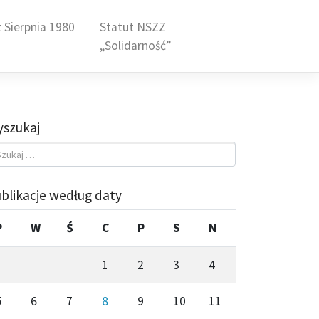
 Sierpnia 1980
Statut NSZZ
„Solidarność”
szukaj
blikacje według daty
P
W
Ś
C
P
S
N
1
2
3
4
5
6
7
8
9
10
11