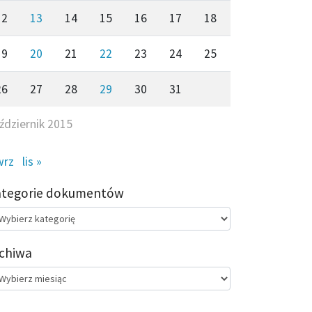
12
13
14
15
16
17
18
19
20
21
22
23
24
25
26
27
28
29
30
31
ździernik 2015
wrz
lis »
ategorie dokumentów
egorie
kumentów
chiwa
chiwa