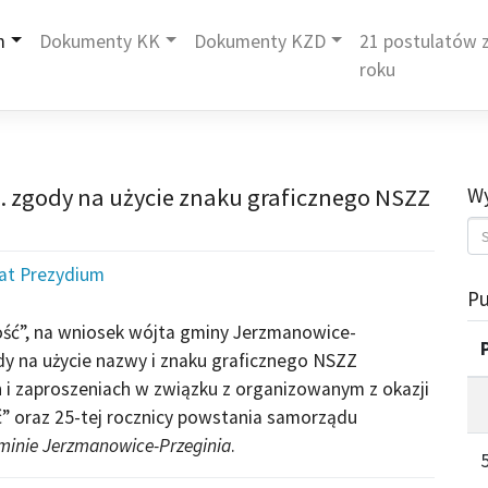
m
Dokumenty KK
Dokumenty KZD
21 postulatów z
roku
. zgody na użycie znaku graficznego NSZZ
Wy
iat Prezydium
Pu
ość”, na wniosek wójta gminy Jerzmanowice-
dy na użycie nazwy i znaku graficznego NSZZ
ch i zaproszeniach w związku z organizowanym z okazji
ć” oraz 25-tej rocznicy powstania samorządu
minie Jerzmanowice-Przeginia
.