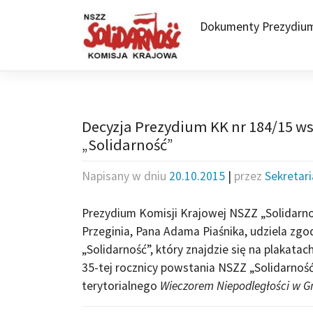
Skip
to
Dokumenty Prezydiu
content
Decyzja Prezydium KK nr 184/15 ws
„Solidarność”
Napisany w dniu
20.10.2015
|
przez
Sekretar
Prezydium Komisji Krajowej NSZZ „Solidarn
Przeginia, Pana Adama Piaśnika, udziela zgo
„Solidarność”, który znajdzie się na plakata
35-tej rocznicy powstania NSZZ „Solidarnoś
terytorialnego
Wieczorem Niepodległości w G