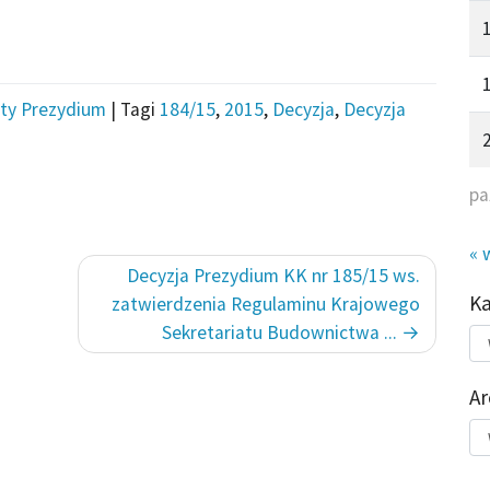
ty Prezydium
|
Tagi
184/15
,
2015
,
Decyzja
,
Decyzja
pa
« 
Decyzja Prezydium KK nr 185/15 ws.
K
zatwierdzenia Regulaminu Krajowego
Sekretariatu Budownictwa ...
Kat
do
Ar
Ar