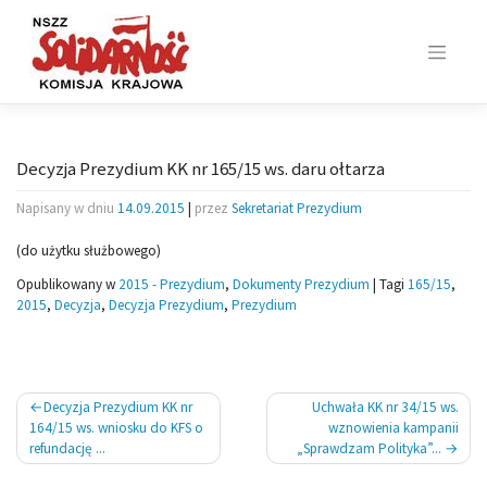
Skip
to
content
Decyzja Prezydium KK nr 165/15 ws. daru ołtarza
Napisany w dniu
14.09.2015
|
przez
Sekretariat Prezydium
(do użytku służbowego)
Opublikowany w
2015 - Prezydium
,
Dokumenty Prezydium
|
Tagi
165/15
,
2015
,
Decyzja
,
Decyzja Prezydium
,
Prezydium
Nawigacja
Decyzja Prezydium KK nr
Uchwała KK nr 34/15 ws.
wpisu
164/15 ws. wniosku do KFS o
wznowienia kampanii
refundację ...
„Sprawdzam Polityka”...