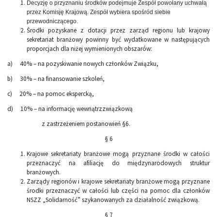
Decyzję o przyznaniu środków podejmuje Zespół powołany uchwałą
przez Komisję Krajową. Zespół wybiera spośród siebie
.
przewodniczącego
Środki pozyskane z dotacji przez zarząd regionu lub krajowy
sekretariat branżowy powinny być wydatkowane w następujących
proporcjach dla niżej wymienionych obszarów:
a) 40% – na pozyskiwanie nowych członków Związku,
b) 30% – na finansowanie szkoleń,
c) 20% – na pomoc ekspercką,
d) 10% – na informację wewnątrzzwiązkową
z zastrzeżeniem postanowień §6.
§ 6
Krajowe sekretariaty branżowe mogą przyznane środki w całości
przeznaczyć na afiliację do międzynarodowych struktur
branżowych.
Zarządy regionów i krajowe sekretariaty branżowe mogą przyznane
środki przeznaczyć w całości lub części na pomoc dla członków
NSZZ „Solidarność” szykanowanych za działalność związkową.
§ 7