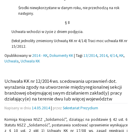
Środki niewykorzystane w danym roku, nie przechodzą na rok
następny.
§ 8
Uchwała wchodzi w życie z dniem podjęcia.
(tekst jednolity zmieniony Uchwałą KK nr 4/14) Traci moc uchwala KK nr
15/2012.
Opublikowany w
2014 - KK
,
Dokumenty KK
|
Tagi
13/2014
,
2014
,
4/14
,
KK
,
Uchwała
,
Uchwała KK
Uchwała KK nr 12/2014 ws. scedowania uprawnień dot.
wyrażania zgody na utworzenie międzyregionalnej sekcji
branżowej obejmującej swym działaniem zakład(y) pracy
działający(e) na terenie dwu lub więcej województw
Napisany w dniu
14.05.2014
|
przez
Sekretariat Prezydium
Komisja Krajowa NSZZ „Solidarność”, działając na podstawie § 42 ust. 6
Statutu NSZZ „Solidarność”, postanawia scedować uprawnienie wynikające
z § 10 ust. 2 pkt 1) Uchwały KK nr 17/08 ws. zasad rejestracji i