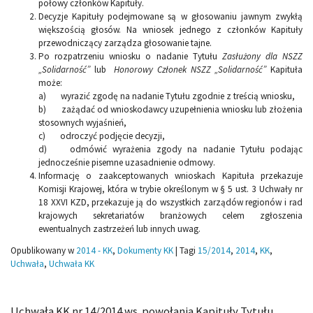
połowy członków Kapituły.
Decyzje Kapituły podejmowane są w głosowaniu jawnym zwykłą
większością głosów.
Na wniosek jednego z członków Kapituły
przewodniczący zarządza głosowanie tajne.
Po rozpatrzeniu wniosku o nadanie Tytułu
Zasłużony dla NSZZ
„Solidarność”
lub
Honorowy Członek NSZZ „Solidarność”
Kapituła
może:
a) wyrazić zgodę na nadanie Tytułu zgodnie z treścią wniosku,
b) zażądać od wnioskodawcy uzupełnienia wniosku lub złożenia
stosownych wyjaśnień,
c) odroczyć podjęcie decyzji,
d) odmówić wyrażenia zgody na nadanie Tytułu podając
jednocześnie pisemne uzasadnienie odmowy.
Informację o zaakceptowanych wnioskach Kapituła przekazuje
Komisji Krajowej, która w trybie określonym w § 5 ust. 3 Uchwały nr
18 XXVI KZD, przekazuje ją do wszystkich zarządów regionów i rad
krajowych sekretariatów branżowych celem zgłoszenia
ewentualnych zastrzeżeń lub innych uwag.
Opublikowany w
2014 - KK
,
Dokumenty KK
|
Tagi
15/2014
,
2014
,
KK
,
Uchwała
,
Uchwała KK
Uchwała KK nr 14/2014 ws. powołania Kapituły Tytułu