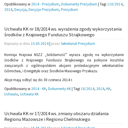
Opublikowany w
2014 - Prezydium
,
Dokumenty Prezydium
|
Tagi
110/2014
,
2014
,
Decyzja
,
Decyzja Prezydium
,
Prezydium
Uchwała KK nr 18/2014 ws. wyrażenia zgody wykorzystania
środków z Krajowego Funduszu Strajkowego
Napisany w dniu
15.05.2014
|
przez
Sekretariat Prezydium
Komisja Krajowa NSZZ „Solidarność” wyraża zgodę na wykorzystanie
środków z Krajowego Funduszu Strajkowego na pokrycie kosztów
związanych z ogólnopolskimi akcjami protestacyjnymi sekretariatów:
Górnictwa, i Energetyki oraz Środków Masowego Przekazu.
Akcje mają odbyć się do 30 czerwca 2014 r.
Opublikowany w
2014 - KK
,
Dokumenty KK
|
Tagi
18/2014
,
2014
,
KK
,
Uchwała
,
Uchwała KK
Uchwała KK nr 17/2014 ws. zmiany obszaru działania
Regionu Mazowsze i Regionu Chełmskiego