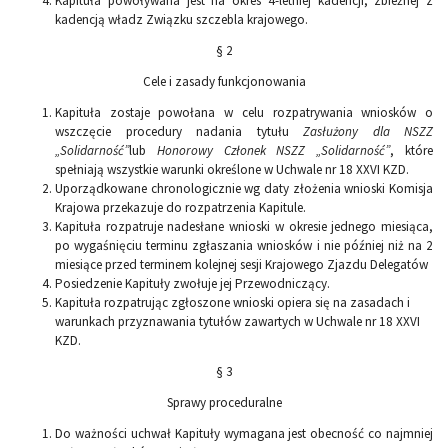
Kapituła powoływana jest na okres 4-letniej kadencji, zbieżnej z
kadencją władz Związku szczebla krajowego.
§ 2
Cele i zasady funkcjonowania
Kapituła zostaje powołana w celu rozpatrywania wniosków o
wszczęcie procedury nadania tytułu
Zasłużony dla NSZZ
„Solidarność”
lub
Honorowy Członek NSZZ „Solidarność”
, które
spełniają wszystkie warunki określone w Uchwale nr 18 XXVI KZD.
Uporządkowane chronologicznie wg daty złożenia wnioski Komisja
Krajowa przekazuje do rozpatrzenia Kapitule.
Kapituła rozpatruje nadesłane wnioski w okresie jednego miesiąca,
po wygaśnięciu terminu zgłaszania wniosków i nie później niż na 2
miesiące przed terminem kolejnej sesji Krajowego Zjazdu Delegatów
Posiedzenie Kapituły zwołuje jej Przewodniczący.
Kapituła rozpatrując zgłoszone wnioski opiera się na zasadach i
warunkach przyznawania tytułów zawartych w Uchwale nr 18 XXVI
KZD.
§ 3
Sprawy proceduralne
Do ważności uchwał Kapituły wymagana jest obecność co najmniej