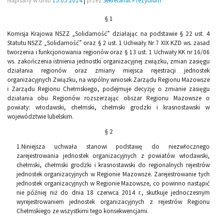
Napisany w dniu
15.05.2014
|
przez
Sekretariat Prezydium
§ 1
Komisja Krajowa NSZZ „Solidarność” działając na podstawie § 22 ust. 4
Statutu NSZZ „Solidarność” oraz § 2 ust. 1 Uchwały Nr 7 XIX KZD ws. zasad
tworzenia i funkcjonowania regionów oraz § 13 ust. 1 Uchwały KK nr 16/06
ws. zakończenia istnienia jednostki organizacyjnej związku, zmian zasięgu
działania regionów oraz zmiany miejsca rejestracji jednostek
organizacyjnych Związku, na wspólny wniosek Zarządu Regionu Mazowsze
i Zarządu Regionu Chełmskiego, podejmuje decyzję o zmianie zasięgu
działania obu Regionów rozszerzając obszar Regionu Mazowsze o
powiaty: włodawski, chełmski, chełmski grodzki i krasnostawski w
województwie lubelskim.
§ 2
1.Niniejsza uchwała stanowi podstawę do niezwłocznego
zarejestrowania jednostek organizacyjnych z powiatów włodawski,
chełmski, chełmski grodzki i krasnostawski do regionalnych rejestrów
jednostek organizacyjnych w Regionie Mazowsze. Zarejestrowanie tych
jednostek organizacyjnych w Regionie Mazowsze, co powinno nastąpić
nie później niż do dnia 18 czerwca 2014 r., skutkuje jednoczesnym
wyrejestrowaniem jednostek organizacyjnych z rejestrów Regionu
Chełmskiego ze wszystkimi tego konsekwencjami.