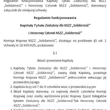
Regulamin funkcjonowania Kapituły Tytułu Zasłużony dla NSZZ
„Solidarność” i Honorowy Członek NSZZ „Solidarność”, stanowiący
załącznik do niniejszej uchwały.
Regulamin funkcjonowania
Kapituły Tytułu
Zasłużony dla NSZZ „Solidarność”
i
Honorowy Członek NSZZ „Solidarność”
Komisja Krajowa NSZZ „Solidarność”, działając na podstawie §5 ust. 2
Uchwały nr 18 XXVI KZD, postanawia:
§ 1
Skład i powołanie Kapituły
Kapitułę Tytułu
Zasłużony dla NSZZ „Solidarność”
i
Honorowy
Członek NSZZ „Solidarność”
, zwaną dalej Kapitułą, powołuje
Komisja Krajowa NSZZ „Solidarność” jednocześnie wskazując jej
przewodniczącego.
Kapituła liczy od 7 do 9 członków wraz z przewodniczącym.
Skład Kapituły stanowią: co najmniej dwóch członków Komisji
Krajowej oraz osoby wyróżnione przez Krajowy Zjazd Delegatów
tytułem
Zasłużony dla NSZZ „Solidarność”
lub
Honorowy Członek
NSZZ „Solidarność”.