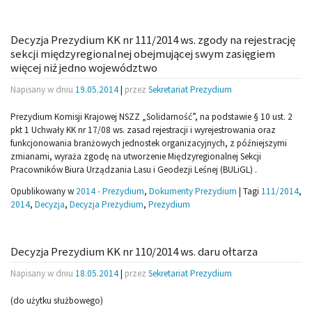
Decyzja Prezydium KK nr 111/2014 ws. zgody na rejestrację
sekcji międzyregionalnej obejmującej swym zasięgiem
więcej niż jedno województwo
Napisany w dniu
19.05.2014
|
przez
Sekretariat Prezydium
Prezydium Komisji Krajowej NSZZ „Solidarność”, na podstawie § 10 ust. 2
pkt 1 Uchwały KK nr 17/08 ws. zasad rejestracji i wyrejestrowania oraz
funkcjonowania branżowych jednostek organizacyjnych, z późniejszymi
zmianami, wyraża zgodę na utworzenie Międzyregionalnej Sekcji
Pracowników Biura Urządzania Lasu i Geodezji Leśnej (BULiGL) .
Opublikowany w
2014 - Prezydium
,
Dokumenty Prezydium
|
Tagi
111/2014
,
2014
,
Decyzja
,
Decyzja Prezydium
,
Prezydium
Decyzja Prezydium KK nr 110/2014 ws. daru ołtarza
Napisany w dniu
18.05.2014
|
przez
Sekretariat Prezydium
(do użytku służbowego)