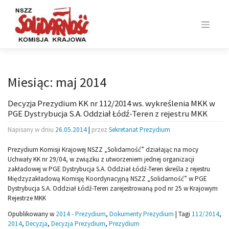
Skip
to
content
Miesiąc:
maj 2014
Decyzja Prezydium KK nr 112/2014 ws. wykreślenia MKK w
PGE Dystrybucja S.A. Oddział Łódź-Teren z rejestru MKK
Napisany w dniu
26.05.2014
|
przez
Sekretariat Prezydium
Prezydium Komisji Krajowej NSZZ „Solidarność” działając na mocy
Uchwały KK nr 29/04, w związku z utworzeniem jednej organizacji
zakładowej w PGE Dystrybucja S.A. Oddział Łódź-Teren skreśla z rejestru
Międzyzakładową Komisję Koordynacyjną NSZZ „Solidarność” w PGE
Dystrybucja S.A. Oddział Łódź-Teren zarejestrowaną pod nr 25 w Krajowym
Rejestrze MKK
Opublikowany w
2014 - Prezydium
,
Dokumenty Prezydium
|
Tagi
112/2014
,
2014
,
Decyzja
,
Decyzja Prezydium
,
Prezydium