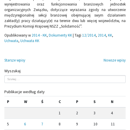
wyrejestrowania oraz funkcjonowania branżowych jednostek
organizacyjnych Związku, dotyczące wyrażania zgody na utworzenie
międzyregionalnej sekcji branżowej obejmującej swym działaniem
zakład(y) pracy działający(e) na terenie dwu lub więcej województw, na
Prezydium Komisji Krajowej NSZZ „Solidarność”.
Opublikowany w
2014 - KK
,
Dokumenty KK
|
Tagi
12/2014
,
2014
,
KK
,
Uchwała
,
Uchwała KK
Nawigacja
Starsze wpisy
Nowsze wpisy
po
Wyszukaj
wpisach
Publikacje według daty
P
W
Ś
C
P
S
N
1
2
3
4
5
6
7
8
9
10
11