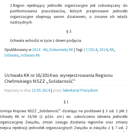
2.Region rejestrujący jednostki organizacyjne jest zobowiązany do
poinformowania pracodawców, których przejmowane jednostki
organizacyjne obejmują swoim działaniem, o zmianie ich władz
nadrzędnych.
§ 3
Uchwała wchodzi w życie z dniem podjęcia.
Opublikowany w
2014 - KK
,
Dokumenty KK
|
Tagi
17/2014
,
2014
,
KK
,
Uchwała
,
Uchwała KK
Uchwała KK nr 16/2014 ws. wyrejestrowania Regionu
Chełmskiego NSZZ „Solidarność”
Napisany w dniu
15.05.2014
|
przez
Sekretariat Prezydium
§ 1
Komisja Krajowa NSZZ „Solidarność” działając na podstawie § 3 ust. 2 pkt 2
Uchwały KK nr 16/06 (z późn. zm.) ws. zakończenia istnienia jednostki
organizacyjnej Związku, zmian zasięgu działania regionów oraz zmiany
miejsca rejestracji jednostek organizacyjnych Związku w związku z § 7 ust. 2