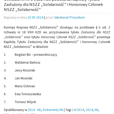
Zasłużony dla NSZZ „Solidarność” i Honorowy Członek
NSZZ „Solidarność”
Napisany w dniu
15.05.2014
|
przez
Sekretariat Prezydium
Komisja Krajowa NSZZ „Solidarność” działając na podstawie § 5 ust. 2
Uchwały nr 18 XXVI KZD ws. przyznawania tytułu
Zasłużony dla NSZZ
„Solidarność”
oraz tytułu
Honorowy Członek NSZZ „Solidarność”
powołuje
Kapitułę Tytułu Zasłużony dla NSZZ „Solidarność” i Honorowy Członek
NSZZ „Solidarność” w składzie:
1. Bogdan Biś – przewodniczący
2. Waldemar Bartosz
3. Jerzy Kłosiński
4. Jan Mosiński
5. Maria Ochman
6. Ewa Tomaszewska
7. Tomasz Wójcik.
Opublikowany w
2014 - KK
,
Dokumenty KK
|
Tagi
14/2014
,
2014
,
KK
,