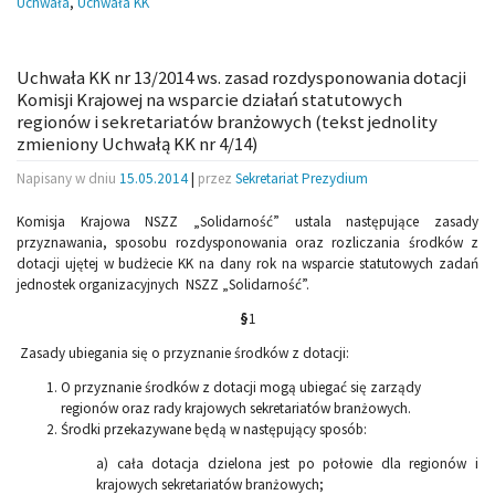
Uchwała
,
Uchwała KK
Uchwała KK nr 13/2014 ws. zasad rozdysponowania dotacji
Komisji Krajowej na wsparcie działań statutowych
regionów i sekretariatów branżowych (tekst jednolity
zmieniony Uchwałą KK nr 4/14)
Napisany w dniu
15.05.2014
|
przez
Sekretariat Prezydium
Komisja Krajowa NSZZ „Solidarność” ustala następujące zasady
przyznawania, sposobu rozdysponowania oraz rozliczania środków z
dotacji ujętej w budżecie KK na dany rok na wsparcie statutowych zadań
jednostek organizacyjnych NSZZ „Solidarność”.
§
1
Zasady ubiegania się o przyznanie środków z dotacji:
O przyznanie środków z dotacji mogą ubiegać się zarządy
regionów oraz rady krajowych sekretariatów branżowych.
Środki przekazywane będą w następujący sposób:
a) cała dotacja dzielona jest po połowie dla regionów i
krajowych sekretariatów branżowych;