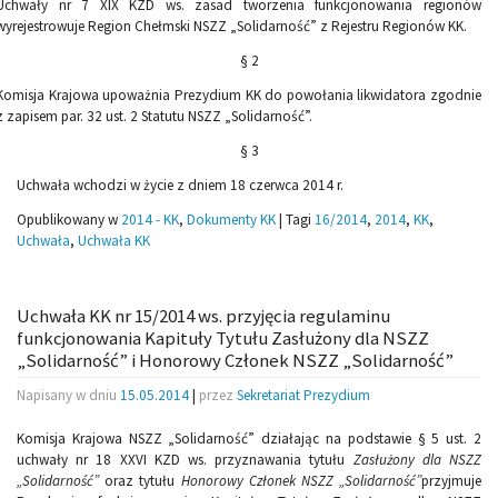
Uchwały nr 7 XIX KZD ws. zasad tworzenia funkcjonowania regionów
wyrejestrowuje Region Chełmski NSZZ „Solidarność” z Rejestru Regionów KK.
§ 2
Komisja Krajowa upoważnia Prezydium KK do powołania likwidatora zgodnie
z zapisem par. 32 ust. 2 Statutu NSZZ „Solidarność”.
§ 3
Uchwała wchodzi w życie z dniem 18 czerwca 2014 r.
Opublikowany w
2014 - KK
,
Dokumenty KK
|
Tagi
16/2014
,
2014
,
KK
,
Uchwała
,
Uchwała KK
Uchwała KK nr 15/2014 ws. przyjęcia regulaminu
funkcjonowania Kapituły Tytułu Zasłużony dla NSZZ
„Solidarność” i Honorowy Członek NSZZ „Solidarność”
Napisany w dniu
15.05.2014
|
przez
Sekretariat Prezydium
Komisja Krajowa NSZZ „Solidarność” działając na podstawie § 5 ust. 2
uchwały nr 18 XXVI KZD ws. przyznawania tytułu
Zasłużony dla NSZZ
„Solidarność”
oraz tytułu
Honorowy Członek NSZZ „Solidarność”
przyjmuje