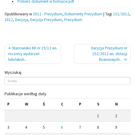
Pobierz dokument w formacie pdf
Opublikowany w
2012 - Prezydium
,
Dokumenty Prezydium
|
Tagi
151/2012
,
2012
,
Decyzja
,
Decyzja Prezydium
,
Prezydium
Nawigacja
Stanowisko KK nr 19/12 ws.
Decyzja Prezydium nr
wpisu
rocznicy wydarzeń
152/2012 ws. dotacji
lubińskich...
finansowych...
Wyszukaj
Publikacje według daty
P
W
Ś
C
P
S
N
1
2
3
4
5
6
7
8
9