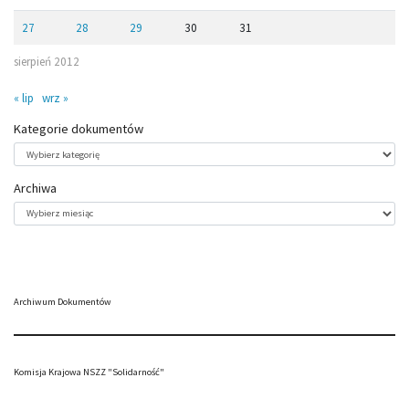
27
28
29
30
31
sierpień 2012
« lip
wrz »
Kategorie dokumentów
Kategorie
dokumentów
Archiwa
Archiwa
Archiwum Dokumentów
Komisja Krajowa NSZZ "Solidarność"