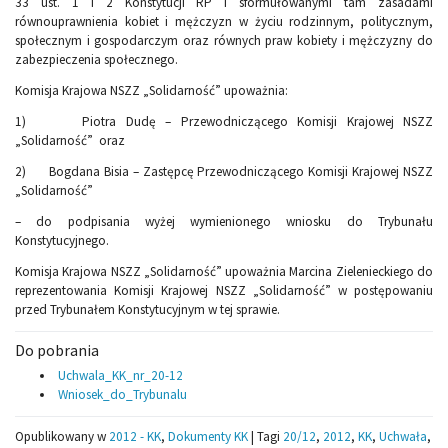
33 ust. 1 i 2 Konstytucji RP i sformułowanymi tam zasadami
równouprawnienia kobiet i mężczyzn w życiu rodzinnym, politycznym,
społecznym i gospodarczym oraz równych praw kobiety i mężczyzny do
zabezpieczenia społecznego.
Komisja Krajowa NSZZ „Solidarność” upoważnia:
1) Piotra Dudę – Przewodniczącego Komisji Krajowej NSZZ
„Solidarność” oraz
2) Bogdana Bisia – Zastępcę Przewodniczącego Komisji Krajowej NSZZ
„Solidarność”
– do podpisania wyżej wymienionego wniosku do Trybunału
Konstytucyjnego.
Komisja Krajowa NSZZ „Solidarność” upoważnia Marcina Zielenieckiego do
reprezentowania Komisji Krajowej NSZZ „Solidarność” w postępowaniu
przed Trybunałem Konstytucyjnym w tej sprawie.
Do pobrania
Uchwala_KK_nr_20-12
Wniosek_do_Trybunalu
Opublikowany w
2012 - KK
,
Dokumenty KK
|
Tagi
20/12
,
2012
,
KK
,
Uchwała
,