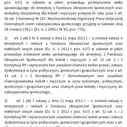
poz. 637) w zakresie w jakim przewidują podwyższenie wieku
uprawniającego do emerytury z Funduszu Ubezpieczeń Społecznych oraz
emerytury dożywotniej dla kobiet i mężczyzn powyżej 65 roku życia z art.
26 ust. 2 Konwencji Nr 102 Międzynarodowej Organizacji Pracy dotyczącej
minimalnych norm zabezpieczenia społecznego przyjętej w Genewie dnia
28 czerwca 1952 r. (Dz. U. z 2005 r. Nr 93, poz. 775),
2) art. 1 pkt 5 lit. b ustawy z dnia 11 maja 2012 r. – o zmianie ustawy o
emeryturach i rentach z Funduszu Ubezpieczeń Społecznych oraz
niektórych innych ustaw (Dz. U. z 2012 r. poz. 637) w zakresie w jakim
przewiduje zrównanie wieku uprawniającego do emerytury z Funduszu
Ubezpieczeń Społecznych dla kobiet i mężczyzn z art. 32 ust. 1 i 2
Konstytucji RP i wyrażonymi tam zasadami równości wobec prawa i zakazu
dyskryminacji w życiu politycznym, społecznym i gospodarczym oraz z art.
33 ust. 1 i 2 Konstytucji RP i sformułowanymi tam zasadami
równouprawnienia kobiet i mężczyzn w życiu rodzinnym, politycznym,
społecznym i gospodarczym oraz równych praw kobiety i mężczyzny do
zabezpieczenia społecznego,
3) art. 1 pkt 7 ustawy z dnia 11 maja 2012 r. – o zmianie ustawy o
emeryturach i rentach z Funduszu Ubezpieczeń Społecznych oraz
niektórych innych ustaw (Dz. U. z 2012 r. poz. 637) z art. 32 ust. 1 i 2
Konstytucji RP i wyrażonymi tam zasadami równości wobec prawa i zakazu
dyskryminacji w życiu politycznym, społecznym i gospodarczym oraz z art.