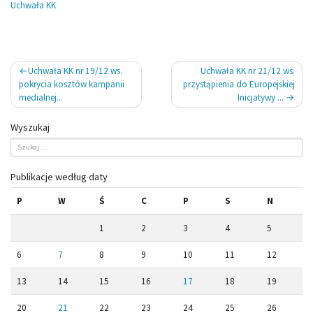
Uchwała KK
Nawigacja
Uchwała KK nr 19/12 ws.
Uchwała KK nr 21/12 ws.
wpisu
pokrycia kosztów kampanii
przystąpienia do Europejskiej
medialnej...
Inicjatywy ...
Wyszukaj
Publikacje według daty
P
W
Ś
C
P
S
N
1
2
3
4
5
6
7
8
9
10
11
12
13
14
15
16
17
18
19
20
21
22
23
24
25
26