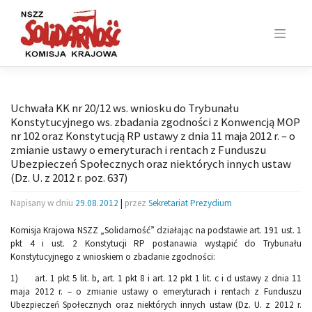
Skip
to
content
Uchwała KK nr 20/12 ws. wniosku do Trybunału
Konstytucyjnego ws. zbadania zgodności z Konwencją MOP
nr 102 oraz Konstytucją RP ustawy z dnia 11 maja 2012 r. – o
zmianie ustawy o emeryturach i rentach z Funduszu
Ubezpieczeń Społecznych oraz niektórych innych ustaw
(Dz. U. z 2012 r. poz. 637)
Napisany w dniu
29.08.2012
|
przez
Sekretariat Prezydium
Komisja Krajowa NSZZ „Solidarność” działając na podstawie art. 191 ust. 1
pkt 4 i ust. 2 Konstytucji RP postanawia wystąpić do Trybunału
Konstytucyjnego z wnioskiem o zbadanie zgodności:
1) art. 1 pkt 5 lit. b, art. 1 pkt 8 i art. 12 pkt 1 lit. c i d ustawy z dnia 11
maja 2012 r. – o zmianie ustawy o emeryturach i rentach z Funduszu
Ubezpieczeń Społecznych oraz niektórych innych ustaw (Dz. U. z 2012 r.