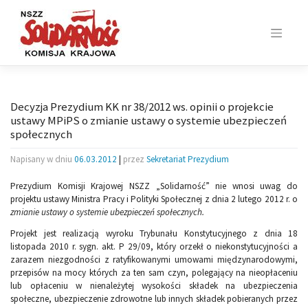
Skip
to
content
Decyzja Prezydium KK nr 38/2012 ws. opinii o projekcie
ustawy MPiPS o zmianie ustawy o systemie ubezpieczeń
społecznych
Napisany w dniu
06.03.2012
|
przez
Sekretariat Prezydium
Prezydium Komisji Krajowej NSZZ „Solidarność” nie wnosi uwag do
projektu ustawy Ministra Pracy i Polityki Społecznej z dnia 2 lutego 2012 r. o
zmianie ustawy o systemie ubezpieczeń społecznych.
Projekt jest realizacją wyroku Trybunału Konstytucyjnego z dnia 18
listopada 2010 r. sygn. akt. P 29/09, który orzekł o niekonstytucyjności a
zarazem niezgodności z ratyfikowanymi umowami międzynarodowymi,
przepisów na mocy których za ten sam czyn, polegający na nieopłaceniu
lub opłaceniu w nienależytej wysokości składek na ubezpieczenia
społeczne, ubezpieczenie zdrowotne lub innych składek pobieranych przez