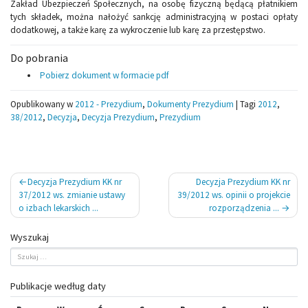
Zakład Ubezpieczeń Społecznych, na osobę fizyczną będącą płatnikiem
tych składek, można nałożyć sankcję administracyjną w postaci opłaty
dodatkowej, a także karę za wykroczenie lub karę za przestępstwo.
Do pobrania
Pobierz dokument w formacie pdf
Opublikowany w
2012 - Prezydium
,
Dokumenty Prezydium
|
Tagi
2012
,
38/2012
,
Decyzja
,
Decyzja Prezydium
,
Prezydium
Nawigacja
Decyzja Prezydium KK nr
Decyzja Prezydium KK nr
wpisu
37/2012 ws. zmianie ustawy
39/2012 ws. opinii o projekcie
o izbach lekarskich ...
rozporządzenia ...
Wyszukaj
Publikacje według daty