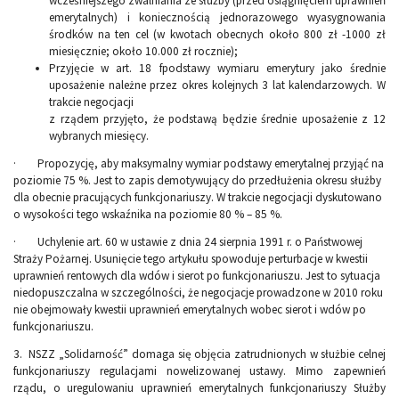
wcześniejszego zwalniania ze służby (przed osiągnięciem uprawnień
emerytalnych) i koniecznością jednorazowego wyasygnowania
środków na ten cel (w kwotach obecnych około 800 zł -1000 zł
miesięcznie; około 10.000 zł rocznie);
Przyjęcie w art. 18 fpodstawy wymiaru emerytury jako średnie
uposażenie należne przez okres kolejnych 3 lat kalendarzowych. W
trakcie negocjacji
z rządem przyjęto, że podstawą będzie średnie uposażenie z 12
wybranych miesięcy.
· Propozycję, aby maksymalny wymiar podstawy emerytalnej przyjąć na
poziomie 75 %. Jest to zapis demotywujący do przedłużenia okresu służby
dla obecnie pracujących funkcjonariuszy. W trakcie negocjacji dyskutowano
o wysokości tego wskaźnika na poziomie 80 % – 85 %.
· Uchylenie art. 60 w ustawie z dnia 24 sierpnia 1991 r. o Państwowej
Straży Pożarnej. Usunięcie tego artykułu spowoduje perturbacje w kwestii
uprawnień rentowych dla wdów i sierot po funkcjonariuszu. Jest to sytuacja
niedopuszczalna w szczególności, że negocjacje prowadzone w 2010 roku
nie obejmowały kwestii uprawnień emerytalnych wobec sierot i wdów po
funkcjonariuszu.
3. NSZZ „Solidarność” domaga się objęcia zatrudnionych w służbie celnej
funkcjonariuszy regulacjami nowelizowanej ustawy. Mimo zapewnień
rządu, o uregulowaniu uprawnień emerytalnych funkcjonariuszy Służby