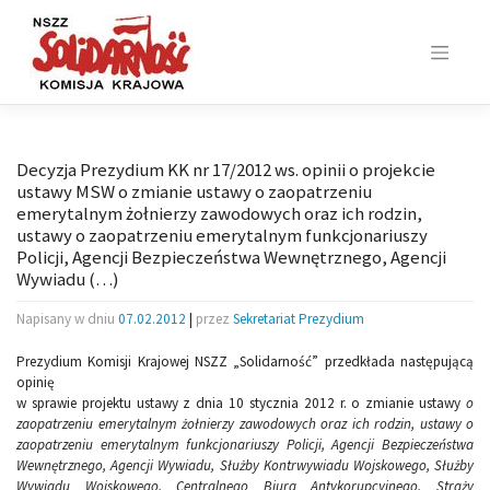
Skip
to
content
Decyzja Prezydium KK nr 17/2012 ws. opinii o projekcie
ustawy MSW o zmianie ustawy o zaopatrzeniu
emerytalnym żołnierzy zawodowych oraz ich rodzin,
ustawy o zaopatrzeniu emerytalnym funkcjonariuszy
Policji, Agencji Bezpieczeństwa Wewnętrznego, Agencji
Wywiadu (…)
Napisany w dniu
07.02.2012
|
przez
Sekretariat Prezydium
Prezydium Komisji Krajowej NSZZ „Solidarność” przedkłada następującą
opinię
w sprawie projektu ustawy z dnia 10 stycznia 2012 r. o zmianie ustawy
o
zaopatrzeniu
emerytalnym żołnierzy zawodowych oraz ich rodzin, ustawy o
zaopatrzeniu emerytalnym funkcjonariuszy Policji, Agencji Bezpieczeństwa
Wewnętrznego, Agencji Wywiadu, Służby Kontrwywiadu Wojskowego, Służby
Wywiadu Wojskowego, Centralnego Biura Antykorupcyjnego, Straży