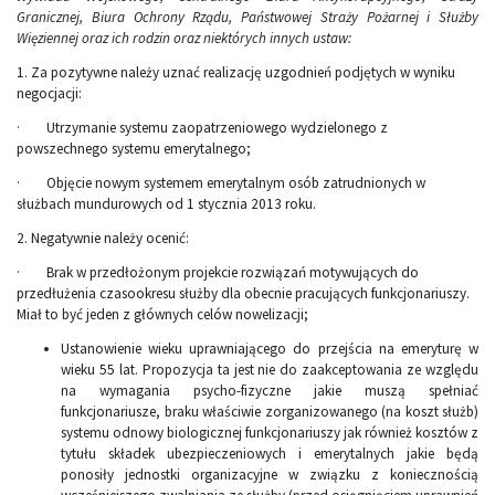
Granicznej, Biura Ochrony Rządu, Państwowej Straży Pożarnej i Służby
Więziennej oraz ich rodzin oraz niektórych innych ustaw:
1. Za pozytywne należy uznać realizację uzgodnień podjętych w wyniku
negocjacji:
· Utrzymanie systemu zaopatrzeniowego wydzielonego z
powszechnego systemu emerytalnego;
· Objęcie nowym systemem emerytalnym osób zatrudnionych w
służbach mundurowych od 1 stycznia 2013 roku.
2. Negatywnie należy ocenić:
· Brak w przedłożonym projekcie rozwiązań motywujących do
przedłużenia czasookresu służby dla obecnie pracujących funkcjonariuszy.
Miał to być jeden z głównych celów nowelizacji;
Ustanowienie wieku uprawniającego do przejścia na emeryturę w
wieku 55 lat. Propozycja ta jest nie do zaakceptowania ze względu
na wymagania psycho-fizyczne jakie muszą spełniać
funkcjonariusze, braku właściwie zorganizowanego (na koszt służb)
systemu odnowy biologicznej funkcjonariuszy jak również kosztów z
tytułu składek ubezpieczeniowych i emerytalnych jakie będą
ponosiły jednostki organizacyjne w związku z koniecznością