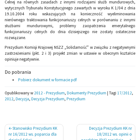
Celnej na równych zasadach z innymi rodzajami służb mundurowych,
wytycznych Trybunału Konstytucyjnego zawartych w wyroku K 1/04 z dnia
19.10.2004 roku wskazujących na konieczność wyeliminowania
nierównego traktowania funkcjonariuszy celnych w porównaniu z innymi
służbami mundurowymi, problemy zaopatrzenia emerytalnego
funkcjonariuszy celnych do dnia dzisiejszego nie zostały ostatecznie
rozwiązane.
Prezydium Komisji Krajowej NSZZ „Solidarność” w związku z negatywnymi
zastrzeżeniami (pkt. 2 i 3) projekt zmian w ustawie w obecnym kształcie
opiniuje negatywnie.
Do pobrania
Pobierz dokument w formacie pdf
Opublikowany w
2012 - Prezydium
,
Dokumenty Prezydium
|
Tagi
17/2012
,
2012
,
Decyzja
,
Decyzja Prezydium
,
Prezydium
Nawigacja
Stanowisko Prezydium KK
Decyzja Prezydium KK nr
wpisu
nr 16/2012 ws. poparcia dla
18/2012 ws. opinii o