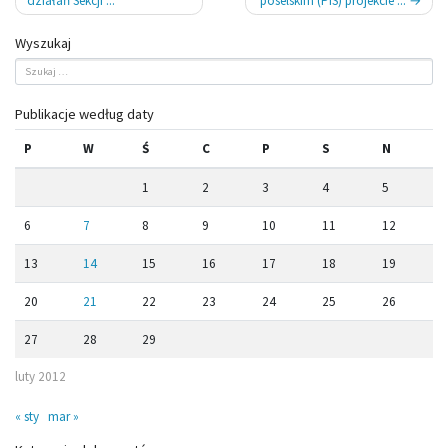
działań Sekcji ...
poselskim (PiS) projekcie ...
Wyszukaj
Publikacje według daty
P
W
Ś
C
P
S
N
1
2
3
4
5
6
7
8
9
10
11
12
13
14
15
16
17
18
19
20
21
22
23
24
25
26
27
28
29
luty 2012
« sty
mar »