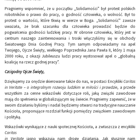
Pragniemy wspomnieć, że u początku „Solidarności” był protest polskich
robotników o prawo do pracy, o godność człowieka, o wolność. Był to
protest o wartości, które tkwią w wierze w Boga. „Solidarność” zawsze
uważała, że brak szacunku dla człowieka prowadzić będzie do
pogwałcenia godności ludzkiej pracy. W obronie człowieka, który jest w
centrum naszego zainteresowania i troski włączyliśmy się w obchody
Światowego Dnia Godnej Pracy. Tym samym odpowiadamy na apel
Twojego, Ojcze Święty, wielkiego Poprzednika Jana Pawła II, który 1 maja
2000 roku, z okazji Jubileuszu ludzi pracy wystosował apel o „globalną
koalicję na rzecz godnej pracy”.
Czcigodny Ojcze Święty,
Dziękujemy za orędzie skierowane także do nas, w postaci Encykliki
Caritas
in Veritate
–
o integralnym rozwoju ludzkim w miłości i prawdzie
, a przede
wszystkim za cenne wskazówki dotyczące roli, jaką związki zawodowe
mają do spełnienia w globalizującym się świecie. Pragniemy zapewnić, że w
swoim działaniu byliśmy i nadal będziemy otwarci na tradycyjne nauczanie
Kościoła, proponujące rozdział funkcji pomiędzy związkiem zawodowym
i polityką.
Wskazówki wynikające z nauki społecznej Kościoła, a zwłaszcza z encykliki
Caritas
in Veritate
jasno wskazują nam drogę działania. Jak słusznie nam