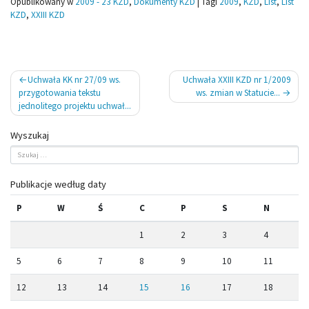
Opublikowany w
2009 - 23 KZD
,
Dokumenty KZD
|
Tagi
2009
,
KZD
,
List
,
List
KZD
,
XXIII KZD
Nawigacja
Uchwała KK nr 27/09 ws.
Uchwała XXIII KZD nr 1/2009
wpisu
przygotowania tekstu
ws. zmian w Statucie...
jednolitego projektu uchwał...
Wyszukaj
Publikacje według daty
P
W
Ś
C
P
S
N
1
2
3
4
5
6
7
8
9
10
11
12
13
14
15
16
17
18