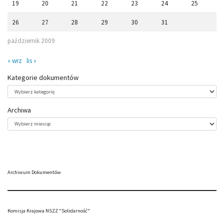
19
20
21
22
23
24
25
26
27
28
29
30
31
październik 2009
« wrz
lis »
Kategorie dokumentów
Kategorie
dokumentów
Archiwa
Archiwa
Archiwum Dokumentów
Komisja Krajowa NSZZ "Solidarność"