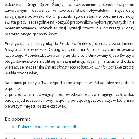
wskazałeś, Drogi Ojcze Święty, to rozróżnienie pozwoli związkom
zawodowym rozpoznać w społeczeństwie obywatelskim najbardziej
sprzyjające środowisko do ich potrzebnego działania w obronie i promocji
świata pracy, szczególnie na korzyść pracowników wykorzystywanych i nie
reprezentowanych, których trudnej sytuacji często nie dostrzegają oczy
roztargnionego społeczeństwa.
Przybywając z pielgrzymką do Polski zwróciłeś się do nas z zawołaniem:
trwajcie mocni w wierze.
Dzisiaj, w przededniu 25 rocznicy zamordowania
ks. Jerzego Popiełuszki, zwracamy się do Ciebie Umiłowany Ojcze Święty o
błogosławieństwo i modlitwę w naszej intencji, abyśmy nie ustali w drodze,
wierząc, że męczeńska śmierć
skromnego robotnika winnicy pańskiej
zrodzi
wielkie owoce wiary.
Na koniec prosimy o Twoje Apostolskie błogosławieństwo, abyśmy potrafili
wspólnie
z pracodawcami udźwignąć odpowiedzialność za drugiego człowieka,
budując jednocześnie nowy i wspólny porządek gospodarczy, w którym na
pierwszym miejscu będzie człowiek.
Do pobrania
Pobierz dokument w formacie pdf