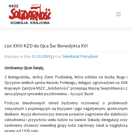
Skip
to
content
List XXIII KZD do Ojca Św. Benedykta XVI
Napisany w dniu
15.10.2009
|
przez
Sekretariat Prezydium
Umiłowany Ojcze Święty,
Z Białegostoku, stolicy Ziemi Podlaskiej, która oddała na służbę Bogu i
Ojczyźnie wielkich synów Narodu Polskiego, delegaci zgromadzeni na XXIII
Krajowym Zjeździe NSZZ „Solidarności” przesyłają Waszej Świątobliwości z
serca płynące synowskie pozdrowienia – Szczęść Boże!
Podczas dwudniowych obrad będziemy rozmawiać o problemach
związanych z pojawiającym się kryzysem i jego negatywnymi, społecznymi
skutkami. Kryzys ekonomiczny stanowi poważne zagrożenie dla stabilności
zatrudnienia i przyszłości wielu ludzie na świecie. Dekady deregulacji oraz
nadmierna chciwość niewielkiej grupy ludzi zepchnęły świat w najgłębszą
recesję od 1930 roku.