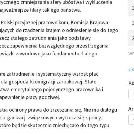
tycznego zmniejszania sfery ubóstwa i wykluczenia
najważniejsze filary takiego państwa.
Polski przyjaznej pracownikom, Komisja Krajowa
jących do rządzenia krajem o odniesienie się do tego
rzecz stałego zatrudnienia jako podstawy
 rzecz zapewnienia bezwzględnego przestrzegania
wr
 związki zawodowe jako fundamentu dialogu
« 
ałe zatrudnienie i systematyczny wzrost płac
 dla gospodarki emigracji zarobkowej. Stałe
K
ństwa emerytalnego pojedynczego pracownika i
Kat
apewnienie płacy godziwej.
do
Ar
ia ochrony prawa do zrzeszania się. Nie ma dialogu
 organizacji związkowych wyrzuca się z pracy.
Ar
które będzie skutecznie zniechęcało do tego typu