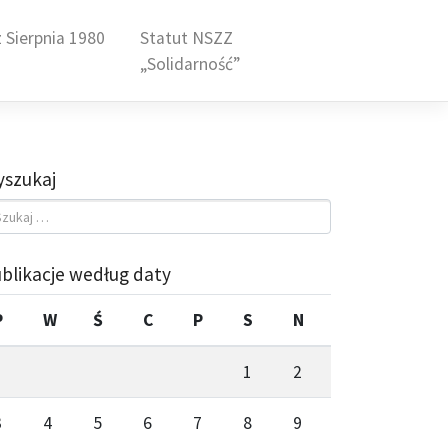
 Sierpnia 1980
Statut NSZZ
„Solidarność”
szukaj
blikacje według daty
P
W
Ś
C
P
S
N
1
2
3
4
5
6
7
8
9