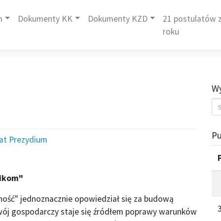
m
Dokumenty KK
Dokumenty KZD
21 postulatów z
roku
Wy
Pu
iat Prezydium
nikom"
ność" jednoznacznie opowiedział się za budową
zwój gospodarczy staje się źródłem poprawy warunków