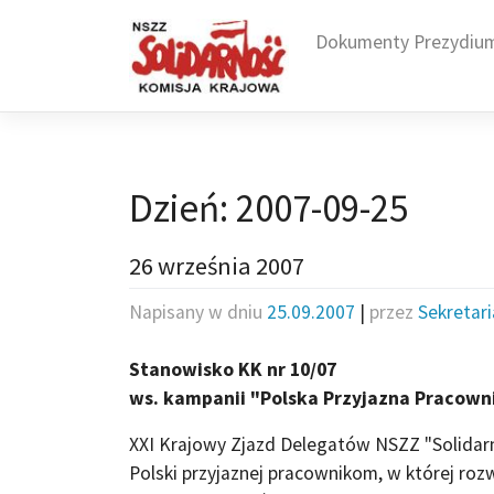
Skip
to
Dokumenty Prezydiu
content
Dzień:
2007-09-25
26 września 2007
Napisany w dniu
25.09.2007
|
przez
Sekretar
Stanowisko KK nr 10/07
ws. kampanii "Polska Przyjazna Pracow
XXI Krajowy Zjazd Delegatów NSZZ "Solidar
Polski przyjaznej pracownikom, w której ro