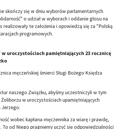
ie skończy się w dniu wyborów parlamentarnych.
idarność" o udział w wyborach i oddanie głosu na
realizowały te założenia i opowiedzą się za "Polską
laracjach programowych.
 w uroczystościach pamiętniających 23 rocznicę
zko
ocznica męczeńskiej śmierci Sługi Bożego Księdza
ktur naszego Związku, abyśmy uczestniczyli w tym
a Żoliborzu w uroczystościach upamiętniających
a Jerzego.
ność wobec kapłana-męczennika za wiarę i prawdę,
. To od Niego pragniemy uczyć się odpowiedzialności