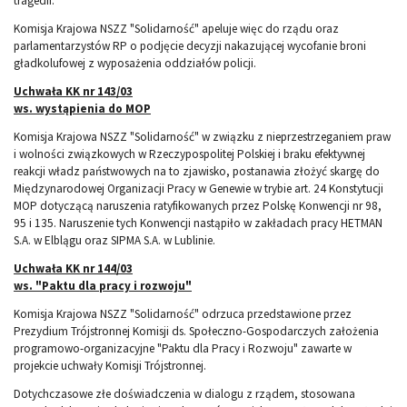
tragedii.
Komisja Krajowa NSZZ "Solidarność" apeluje więc do rządu oraz
parlamentarzystów RP o podjęcie decyzji nakazującej wycofanie broni
gładkolufowej z wyposażenia oddziałów policji.
Uchwała KK nr 143/03
ws. wystąpienia do MOP
Komisja Krajowa NSZZ "Solidarność" w związku z nieprzestrzeganiem praw
i wolności związkowych w Rzeczypospolitej Polskiej i braku efektywnej
reakcji władz państwowych na to zjawisko, postanawia złożyć skargę do
Międzynarodowej Organizacji Pracy w Genewie w trybie art. 24 Konstytucji
MOP dotyczącą naruszenia ratyfikowanych przez Polskę Konwencji nr 98,
95 i 135. Naruszenie tych Konwencji nastąpiło w zakładach pracy HETMAN
S.A. w Elblągu oraz SIPMA S.A. w Lublinie.
Uchwała KK nr 144/03
ws. "Paktu dla pracy i rozwoju"
Komisja Krajowa NSZZ "Solidarność" odrzuca przedstawione przez
Prezydium Trójstronnej Komisji ds. Społeczno-Gospodarczych założenia
programowo-organizacyjne "Paktu dla Pracy i Rozwoju" zawarte w
projekcie uchwały Komisji Trójstronnej.
Dotychczasowe złe doświadczenia w dialogu z rządem, stosowana