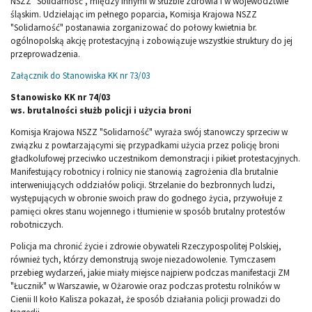
NSZZ "Solidarność", między innymi w służbie zdrowia i w województwie
śląskim. Udzielając im pełnego poparcia, Komisja Krajowa NSZZ
"Solidarność" postanawia zorganizować do połowy kwietnia br.
ogólnopolską akcję protestacyjną i zobowiązuje wszystkie struktury do jej
przeprowadzenia.
Załącznik do Stanowiska KK nr 73/03
Stanowisko KK nr 74/03
ws. brutalności służb policji i użycia broni
Komisja Krajowa NSZZ "Solidarność" wyraża swój stanowczy sprzeciw w
związku z powtarzającymi się przypadkami użycia przez policję broni
gładkolufowej przeciwko uczestnikom demonstracji i pikiet protestacyjnych.
Manifestujący robotnicy i rolnicy nie stanowią zagrożenia dla brutalnie
interweniujących oddziałów policji. Strzelanie do bezbronnych ludzi,
występujących w obronie swoich praw do godnego życia, przywołuje z
pamięci okres stanu wojennego i tłumienie w sposób brutalny protestów
robotniczych.
Policja ma chronić życie i zdrowie obywateli Rzeczypospolitej Polskiej,
również tych, którzy demonstrują swoje niezadowolenie. Tymczasem
przebieg wydarzeń, jakie miały miejsce najpierw podczas manifestacji ZM
"Łucznik" w Warszawie, w Ożarowie oraz podczas protestu rolników w
Cienii II koło Kalisza pokazał, że sposób działania policji prowadzi do