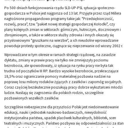
Po 500 dniach funkcjonowania rządu SLD-UP-PSL sytuacja społeczno-
gospodarcza w Polsce jest najgorsza od 13 lat. Przyjęte przez rząd Millera
nagłośnione propagandowo programy takie jak: "Przedsiębiorczość,
rozwój, praca", tzw. "pakiet nowej strategii gospodarczej Kołodki", czy
plany kolejnych zmian w sektorach: górniczym, hutniczym, stoczniowym i
zbrojeniowym, a także w sektorze służby zdrowia i innych okazały się
przysłowiowymi "gruszkami na wierzbie", a ich nieudolne wprowadzanie
powoduje protesty społeczne, ciągnące się nieprzerwanie od wiosny 2002 r.
Wprowadzane w tym okresie w ramach strategii rządowej, na zasadzie
dyktatu, zmiany w prawie pracy nie tylko nie zmniejszyły poziomu
bezrobocia, ale spowodowały, iż sytuacja na rynku pracy nie była tak
trudna od początków III RP. Bardzo wysokie bezrobocie, przekraczające
18,5% oraz ograniczanie pomocy materialnej pozbawia nadziei na
poprawę losu miliony rodaków żyjących z zasiłków i zapomóg socjalnych.
Coraz częściej bezskutecznie poszukują pracy dobrze wykształceni młodzi
ludzie. Nasilają się zagrożenia dla polskich rodzin, szczególnie
pozbawionych wszelkich zasiłków.
Szczególnie niebezpieczne dla przyszłości Polski jest niedoinwestowanie
edukacji, nauki i jednostek naukowo-badawczych, niewydolność
instytucjonalna państwa, upadek placówek kulturalnych, bibliotek, scen
teatralnych i muzycznych. Państwo pozbywa się odpowiedzialności za stan