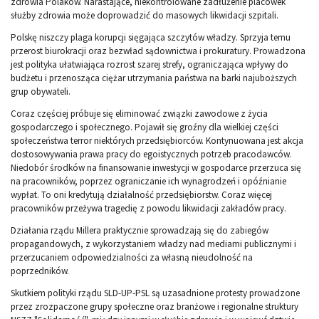
zdrowia Polaków. Narastające, niekontrolowane zadłużenie placówek
służby zdrowia może doprowadzić do masowych likwidacji szpitali.
Polskę niszczy plaga korupcji sięgająca szczytów władzy. Sprzyja temu
przerost biurokracji oraz bezwład sądownictwa i prokuratury. Prowadzona
jest polityka ułatwiająca rozrost szarej strefy, ograniczająca wpływy do
budżetu i przenosząca ciężar utrzymania państwa na barki najuboższych
grup obywateli.
Coraz częściej próbuje się eliminować związki zawodowe z życia
gospodarczego i społecznego. Pojawił się groźny dla wielkiej części
społeczeństwa terror niektórych przedsiębiorców. Kontynuowana jest akcja
dostosowywania prawa pracy do egoistycznych potrzeb pracodawców.
Niedobór środków na finansowanie inwestycji w gospodarce przerzuca się
na pracowników, poprzez ograniczanie ich wynagrodzeń i opóźnianie
wypłat. To oni kredytują działalność przedsiębiorstw. Coraz więcej
pracowników przeżywa tragedię z powodu likwidacji zakładów pracy.
Działania rządu Millera praktycznie sprowadzają się do zabiegów
propagandowych, z wykorzystaniem władzy nad mediami publicznymi i
przerzucaniem odpowiedzialności za własną nieudolność na
poprzedników.
Skutkiem polityki rządu SLD-UP-PSL są uzasadnione protesty prowadzone
przez zrozpaczone grupy społeczne oraz branżowe i regionalne struktury