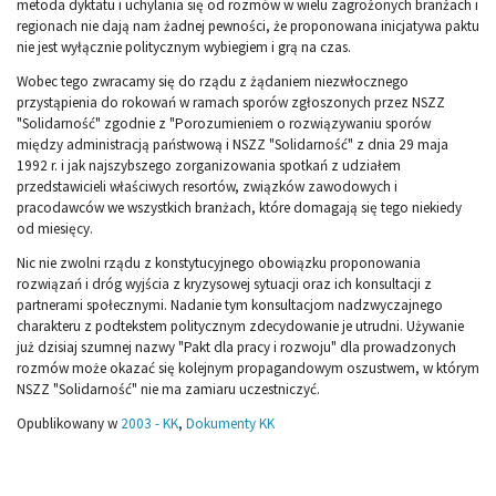
metoda dyktatu i uchylania się od rozmów w wielu zagrożonych branżach i
regionach nie dają nam żadnej pewności, że proponowana inicjatywa paktu
nie jest wyłącznie politycznym wybiegiem i grą na czas.
Wobec tego zwracamy się do rządu z żądaniem niezwłocznego
przystąpienia do rokowań w ramach sporów zgłoszonych przez NSZZ
"Solidarność" zgodnie z "Porozumieniem o rozwiązywaniu sporów
między administracją państwową i NSZZ "Solidarność" z dnia 29 maja
1992 r. i jak najszybszego zorganizowania spotkań z udziałem
przedstawicieli właściwych resortów, związków zawodowych i
pracodawców we wszystkich branżach, które domagają się tego niekiedy
od miesięcy.
Nic nie zwolni rządu z konstytucyjnego obowiązku proponowania
rozwiązań i dróg wyjścia z kryzysowej sytuacji oraz ich konsultacji z
partnerami społecznymi. Nadanie tym konsultacjom nadzwyczajnego
charakteru z podtekstem politycznym zdecydowanie je utrudni. Używanie
już dzisiaj szumnej nazwy "Pakt dla pracy i rozwoju" dla prowadzonych
rozmów może okazać się kolejnym propagandowym oszustwem, w którym
NSZZ "Solidarność" nie ma zamiaru uczestniczyć.
Opublikowany w
2003 - KK
,
Dokumenty KK