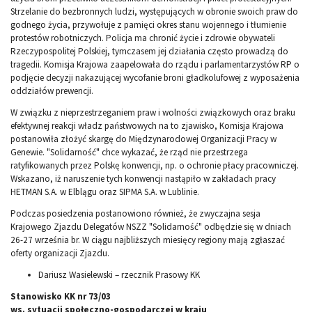
Strzelanie do bezbronnych ludzi, występujących w obronie swoich praw do
godnego życia, przywołuje z pamięci okres stanu wojennego i tłumienie
protestów robotniczych. Policja ma chronić życie i zdrowie obywateli
Rzeczypospolitej Polskiej, tymczasem jej działania często prowadzą do
tragedii. Komisja Krajowa zaapelowała do rządu i parlamentarzystów RP o
podjęcie decyzji nakazującej wycofanie broni gładkolufowej z wyposażenia
oddziałów prewencji.
W związku z nieprzestrzeganiem praw i wolności związkowych oraz braku
efektywnej reakcji władz państwowych na to zjawisko, Komisja Krajowa
postanowiła złożyć skargę do Międzynarodowej Organizacji Pracy w
Genewie. "Solidarność" chce wykazać, że rząd nie przestrzega
ratyfikowanych przez Polskę konwencji, np. o ochronie płacy pracowniczej.
Wskazano, iż naruszenie tych konwencji nastąpiło w zakładach pracy
HETMAN S.A. w Elblągu oraz SIPMA S.A. w Lublinie.
Podczas posiedzenia postanowiono również, że zwyczajna sesja
Krajowego Zjazdu Delegatów NSZZ "Solidarność" odbędzie się w dniach
26-27 września br. W ciągu najbliższych miesięcy regiony mają zgłaszać
oferty organizacji Zjazdu.
Dariusz Wasielewski – rzecznik Prasowy KK
Stanowisko KK nr 73/03
ws. sytuacji społeczno-gospodarczej w kraju