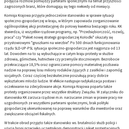
podjęcia rozmów pomiędzy parterami społecznymi na temat przyszłości
zagrożonych branż, które domagają się tego niekiedy od miesięcy.
Komisja Krajowa przyjęła jednocześnie stanowisko w sprawie sytuacji
społeczno-gospodarczej w kraju, w którym zapowiada zorganizowanie
ogólnopolskiej akcji protestacyjnej do połowy kwietnia bieżącego roku. KK
stwierdza, iż wszystkie rządowe programy, np. "Przedsiębiorczość, rozwój,
praca" czy "Pakiet nowej strategii gospodarczej Kołodki" okazały się
przysłowiowymi "gruszkami na wierzbie". Po 500 dniach funkcjonowania
rządu SLD-UP-PSL sytuacja społeczno-gospodarcza jest najgorsza od 13
lat. Dowodem na to są wybuchające w całym kraju protesty w służbie
zdrowia, górnictwie, hutnictwie czy przemyśle stoczniowym. Bezrobocie
przekraczające 18,5% oraz ograniczanie pomocy materialnej pozbawia
nadziei na poprawę losu miliony rodaków żyjących z zasiłków i zapomóg
socjalnych. Coraz częściej bezskutecznie poszukują pracy dobrze
wykształceni młodzi ludzie. W efekcie następuje radykalizacja postaw i
oczekiwanie na zdecydowane akcje. Komisja Krajowa poparła także
protesty organizowane przez wszystkie struktury Związku. W załączniku do
stanowiska KK zarzuca rządowi m.in. narzucanie zmian w prawie pracy nie
uzgodnionych ze wszystkimi parterami społecznymi, brak polityki
gospodarczej ukierunkowanej na poprawę warunków dla inwestorów oraz
zwiększanie obciążeń fiskalnych.
W trakcie obrad przyjęto także stanowisko ws. brutalności służb policji i
użycia broni przeciwko uczestnikom demonstracji i pikiet protestacyjnych.