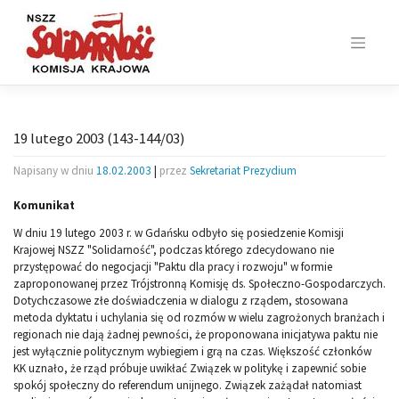
Skip
to
content
19 lutego 2003 (143-144/03)
Napisany w dniu
18.02.2003
|
przez
Sekretariat Prezydium
Komunikat
W dniu 19 lutego 2003 r. w Gdańsku odbyło się posiedzenie Komisji
Krajowej NSZZ "Solidarność", podczas którego zdecydowano nie
przystępować do negocjacji "Paktu dla pracy i rozwoju" w formie
zaproponowanej przez Trójstronną Komisję ds. Społeczno-Gospodarczych.
Dotychczasowe złe doświadczenia w dialogu z rządem, stosowana
metoda dyktatu i uchylania się od rozmów w wielu zagrożonych branżach i
regionach nie dają żadnej pewności, że proponowana inicjatywa paktu nie
jest wyłącznie politycznym wybiegiem i grą na czas. Większość członków
KK uznało, że rząd próbuje uwikłać Związek w politykę i zapewnić sobie
spokój społeczny do referendum unijnego. Związek zażądał natomiast