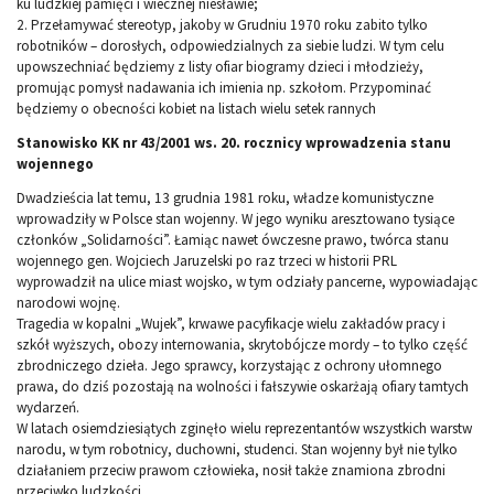
ku ludzkiej pamięci i wiecznej niesławie;
2. Przełamywać stereotyp, jakoby w Grudniu 1970 roku zabito tylko
robotników – dorosłych, odpowiedzialnych za siebie ludzi. W tym celu
upowszechniać będziemy z listy ofiar biogramy dzieci i młodzieży,
promując pomysł nadawania ich imienia np. szkołom. Przypominać
będziemy o obecności kobiet na listach wielu setek rannych
Stanowisko KK nr 43/2001 ws. 20. rocznicy wprowadzenia stanu
wojennego
Dwadzieścia lat temu, 13 grudnia 1981 roku, władze komunistyczne
wprowadziły w Polsce stan wojenny. W jego wyniku aresztowano tysiące
członków „Solidarności”. Łamiąc nawet ówczesne prawo, twórca stanu
wojennego gen. Wojciech Jaruzelski po raz trzeci w historii PRL
wyprowadził na ulice miast wojsko, w tym odziały pancerne, wypowiadając
narodowi wojnę.
Tragedia w kopalni „Wujek”, krwawe pacyfikacje wielu zakładów pracy i
szkół wyższych, obozy internowania, skrytobójcze mordy – to tylko część
zbrodniczego dzieła. Jego sprawcy, korzystając z ochrony ułomnego
prawa, do dziś pozostają na wolności i fałszywie oskarżają ofiary tamtych
wydarzeń.
W latach osiemdziesiątych zginęło wielu reprezentantów wszystkich warstw
narodu, w tym robotnicy, duchowni, studenci. Stan wojenny był nie tylko
działaniem przeciw prawom człowieka, nosił także znamiona zbrodni
przeciwko ludzkości.