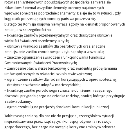
rozwiązań systemowych pobudzających gospodarkę zamierza się
zlikwidować niemal wszystkie elementy ochrony najuboższych
wprowadzone przez poprzednie parlamenty. Dzieje się to w sytuacji, gdy
krąg osób potrzebujących pomocy państwa poszerza się.
Dlatego też Komisja Krajowa nie wyraża zgody na kierunek proponowanych
zmian, a w szczególności na:
– likwidację zasiłków przedemerytalnych oraz drastyczne obniżenie
wielkości świadczeń przedemerytalnych;
– obniżenie wielkości zasiłków dla bezrobotnych oraz znaczne
zmniejszenie zasiłku chorobowego z tytułu pobytu w szpitalu;
– znaczne ograniczenie świadczeń i funkcjonowania Funduszu
Gwarantowanych Świadczeń Pracowniczych;
– zamrożenie płac w sferze budżetowej oraz ewidentną próbę łamania
umów społecznych w oświacie i szkolnictwie wyższym;
– ograniczenie zasiłków dla rodzin korzystających z opieki społecznej;
– drastyczne skrócenie urlopów macierzyńskich;
– likwidację zasiłku porodowego i znaczne obniżenie miesięcznego
dochodu przypadającego na członka rodziny, poniżej którego przysługuje
zasiłek rodzinny;
– ograniczenie ulg na przejazdy środkami komunikacji publicznej.
Takie rozwiązania są dla nas nie do przyjęcia, szczególnie w sytuacji
nieprzedstawienia przez rządzących koncepcji ożywienia i rozwoju
gospodarczego, bez czego nie nastąpią korzystne zmiany w sektorze