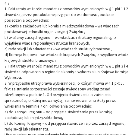
§ 2
1. Fakt utraty ważności mandatu z powodów wymienionych w § 1 pkt 1 i 2
stwierdza, przez protokolarne przyjęcie do wiadomości, podczas
posiedzenia odpowiednio:
a) komisja zakładowa lub komisja międzyzakładowa – we władzach
podstawowej jednostki organizacyjnej Związku ,
b) właściwy zarząd regionu – we władzach struktury regionalnej, z
wyjątkiem władz regionalnych struktur branżowych,
c) rada sekcji lub sekretariatu – we władzach struktury branżowej,
d) Komisja Krajowa – we władzach krajowych Związku, z wyjątkiem władz
krajowych struktur branżowych.
2. Fakt utraty ważności mandatu z powodów wymienionych w § 1 pkt 3 i 4
stwierdza odpowiednio regionalna komisja wyborcza lub Krajowa Komisja
Wyborcza.
3. W przypadku utraty prawa wybieralności, o którym mowa w § 1 pkt 5,
fakt zaistnienia sprzeczności zostaje stwierdzony według zasad
określonych w punkcie 1. Od przyjęcia stwierdzenia o zaistnieniu
sprzeczności, o której mowa wyżej, zainteresowanemu służy prawo
wniesienia w terminie 7 dni odwołania odpowiednio:
a) do zarządu regionu – od przyjęcia stwierdzenia przez komisję
zakładową lub międzyzakładową,
b) do Komisji Krajowej – od przyjęcia stwierdzenia przez zarząd regionu,
radę sekcji lub sekretariatu.
Utrzymanie w mocy stwierdzenia faktu zaistnienia sprzeczności przez ww.