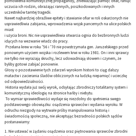
pomówienia komunistycznej propagandy, znieważając pamięć ofiar, raniąc
uczucia ich rodzin, obrażając rannych, poszkodowanych i innych
uczestników tamtej tragedii.
Nawet najbardziej obraźliwe epitety i stawianie ofiar w roli oskarżonych nie
usprawiedliwia zabijania, wprowadzenia wojsk pancernych na ulice polskich
miast
i użycia broni. Nic nie usprawiedliwia otwarcia ognia do bezbronnych ludzi
idących na wezwanie władz do pracy.
Przelana krew w roku ’56 i ’70 nie powstrzymała gen. Jaruzelskiego przed
ponownym użyciem wojska i rozlewem krwi w roku 1981. On i inni sprawcy
nie tylko nie wyrażają skruchy, lecz udowadniają słowem i czynem, że
byliby gotowi zabijać ponownie.
Głosy o pozostawienie tych zdarzeń wyrokom historii to ciąg dalszy
matactw i zacierania śladów obliczonych na ludzką niepamięć i ucieczkę
od odpowiedzialności.
Historia wydała już swój wyrok, odsyłając zbrodniczy totalitarny system i
komunistyczną ideologię na stronice hańby i niebytu.
To wymiar sprawiedliwości wydaje się niezdolny do spełnienia swego
podstawowego obowiązku: osądzenia sprawców i wydania wyroku. W
odruchu niezgody na wytrwałe próby manipulowania historią i
świadomością społeczną, nie akceptując bezradności polskich sądów
postanawiamy:
1. Nie ustawać w żądaniu osądzenia oraz piętnowania sprawców zbrodni