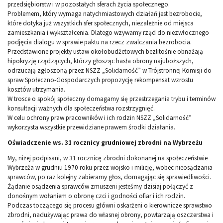
przedsiębiorstw i w pozostałych sferach życia społecznego.
Problemem, który wymaga natychmiastowych działań jest bezrobocie,
które dotyka już wszystkich sfer społecznych, niezależnie od miejsca
zamieszkania i wykształcenia. Dlatego wzywamy rząd do niezwłocznego
podjęcia dialogu w sprawie paktu na rzecz zwalczania bezrobocia.
Przedstawione projekty ustaw okołobudżetowych bezlitośnie obnażają
hipokryzję rządzących, którzy głosząc hasła obrony najuboższych,
odrzucają zgłoszoną przez NSZZ „Solidarność” w Trójstronnej Komisji do
spraw Społeczno-Gospodarczych propozycję rekompensat wzrostu
kosztów utrzymania.
W trosce o spokój społeczny domagamy się przestrzegania trybu i terminów
konsultacji ważnych dla społeczeństwa rozstrzygnięć.
W celu ochrony praw pracowników i ich rodzin NSZZ „Solidarność”
wykorzysta wszystkie przewidziane prawem środki działania.
Oświadczenie ws. 31 rocznicy grudniowej zbrodni na Wybrzeżu
My, niżej podpisani, w 31 rocznicę zbrodni dokonanej na społeczeństwie
Wybrzeża w grudniu 1970 roku przez wojsko i milicję, wobec nieosądzania
sprawców, po raz kolejny zabieramy głos, domagając się sprawiedliwości.
Żądanie osądzenia sprawców zmuszeni jesteśmy dzisiaj połączyć z
donośnym wołaniem o obronę czci i godności ofiar i ich rodzin.
Podczas toczącego się procesu główni oskarżeni o kierownicze sprawstwo
zbrodni, nadużywając prawa do własnej obrony, powtarzają oszczerstwa i