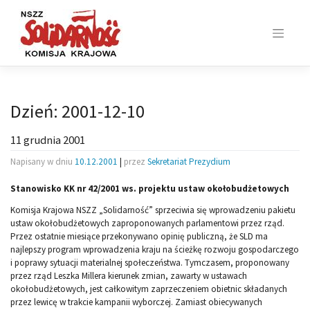
Skip
to
content
Dzień:
2001-12-10
11 grudnia 2001
Napisany w dniu
10.12.2001
|
przez
Sekretariat Prezydium
Stanowisko KK nr 42/2001 ws. projektu ustaw okołobudżetowych
Komisja Krajowa NSZZ „Solidarność” sprzeciwia się wprowadzeniu pakietu
ustaw okołobudżetowych zaproponowanych parlamentowi przez rząd.
Przez ostatnie miesiące przekonywano opinię publiczną, że SLD ma
najlepszy program wprowadzenia kraju na ścieżkę rozwoju gospodarczego
i poprawy sytuacji materialnej społeczeństwa. Tymczasem, proponowany
przez rząd Leszka Millera kierunek zmian, zawarty w ustawach
okołobudżetowych, jest całkowitym zaprzeczeniem obietnic składanych
przez lewicę w trakcie kampanii wyborczej. Zamiast obiecywanych