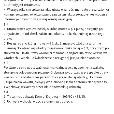
podmioty jest ostateczne.
4. W przypadku stwierdzenia faktu utraty ważności mandatu przez członka
komisji rewizyjnej, władza stwierdzająca ten fakt przekazuje niezwłocznie
informację o tym do właściwej komisji rewizyjnej.
§ 3
1. Utrata prawa wybieralności, o której mowa w § 1 pkt 5, następuje po
upływie 30 dni od chwili zaistnienia okoliczności skutkującej utratą tego
prawa.
2. Rezygnacja, o której mowa w § 1 pkt 2, musi być złożona w formie
pisemnej do właściwej władzy związkowej, wskazanej w § 2, przy czym po
stwierdzeniu faktu utraty ważności mandatu delegata lub członkostwa we
władzach Związku, oświadczenie o rezygnacji jest już nieodwołalne.
§ 4
Po stwierdzeniu utraty ważności mandatu, w celu uzupełnienia wakatu,
stosuje się odpowiednie przepisy Ordynacji Wyborczej. W przypadku utraty
ważności mandatu przez przewodniczącego danej władzy, do czasu
uzupełnienia wakatu, bieżącą działalnością kieruje członek danej władzy
związkowej wskazany przez nią odpowiednią uchwałą.
§ 5
1. Tracą moc uchwały Komisji Krajowej nr 205/92 i 493/95.
2. Uchwała wchodzi w życie z dniem jej podjęcia.