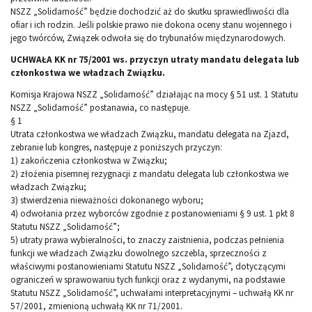
NSZZ „Solidarność” będzie dochodzić aż do skutku sprawiedliwości dla
ofiar i ich rodzin. Jeśli polskie prawo nie dokona oceny stanu wojennego i
jego twórców, Związek odwoła się do trybunałów międzynarodowych.
UCHWAŁA KK nr 75/2001 ws. przyczyn utraty mandatu delegata lub
członkostwa we władzach Związku.
Komisja Krajowa NSZZ „Solidarność” działając na mocy § 51 ust. 1 Statutu
NSZZ „Solidarność” postanawia, co następuje.
§ 1
Utrata członkostwa we władzach Związku, mandatu delegata na Zjazd,
zebranie lub kongres, następuje z poniższych przyczyn:
1) zakończenia członkostwa w Związku;
2) złożenia pisemnej rezygnacji z mandatu delegata lub członkostwa we
władzach Związku;
3) stwierdzenia nieważności dokonanego wyboru;
4) odwołania przez wyborców zgodnie z postanowieniami § 9 ust. 1 pkt 8
Statutu NSZZ „Solidarność”;
5) utraty prawa wybieralności, to znaczy zaistnienia, podczas pełnienia
funkcji we władzach Związku dowolnego szczebla, sprzeczności z
właściwymi postanowieniami Statutu NSZZ „Solidarność”, dotyczącymi
ograniczeń w sprawowaniu tych funkcji oraz z wydanymi, na podstawie
Statutu NSZZ „Solidarność”, uchwałami interpretacyjnymi – uchwałą KK nr
57/2001, zmienioną uchwałą KK nr 71/2001.