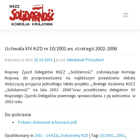
Skip
to
content
Uchwała XIV KZD nr 10/2001 ws. strategii 2002-2006
Napisany w dniu
26.10.2001
|
przez
Sekretariat Prezydium
Krajowy Zjazd Delegatów NSZZ ,,Solidarność” zobowiązuje Komisję
Krajową do przeprowadzenia na najbliższym posiedzeniu debaty
dotyczącej przyjęcia jednolitego tekstu projektu ,,Strategii działania NSZZ
,,Solidarność’’ na lata 2002 -2006”oraz przedłożenia delegatom XV
Krajowego Zjazdu Delegatów pisemnego sprawozdania z jej wdrożenia w
2002 roku.
Do pobrania
Pobierz dokument w formacie pdf
Opublikowany w
2001 - 14 KZD
,
Dokumenty KZD
|
Tagi
10/2001
,
2001
,