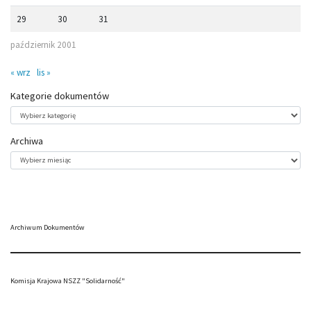
29
30
31
październik 2001
« wrz
lis »
Kategorie dokumentów
Kategorie
dokumentów
Archiwa
Archiwa
Archiwum Dokumentów
Komisja Krajowa NSZZ "Solidarność"