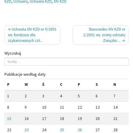
KZD
,
Uchwała
,
Uchwała KZD
,
XIV KZD
Nawigacja
Uchwała XIV KZD nr 9/2001
Stanowisko XIV KZD nr
wpisu
ws. funduszu dla
1/2001 ws. oceny udziału
szykanowanych czł...
Związku ...
Wyszukaj
Publikacje według daty
P
W
Ś
C
P
S
N
1
2
3
4
5
6
7
8
9
10
11
12
13
14
15
16
17
18
19
20
21
22
23
24
25
26
27
28