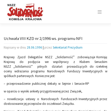
Skip
to
content
Uchwała VIII KZD nr 2/1996 ws. programu NFI
Napisany w dniu
28.06.1996
|
przez
Sekretariat Prezydium
Krajowy Zjazd Delegatów NSZZ „Solidarność” zobowiązuje Komisję
Krajową do podjęcia we współpracy z Klubem Senackim
NSZZ „Solidarność” pilnych działań prowadzących do rzetelnej
oceny wdrażania programu Narodowych Funduszy Inwestycyjnych w
spółkach parterowych. Konieczne jest:
– przeprowadzenie publicznej debaty w Sejmie i Senacie RP
w oparciu o wyniki ankiety przygotowanej przez Związek,
– nowelizacja ustawy o Narodowych Funduszach Inwestycyjnych przez
dostosowanie jej przepisów do oczekiwań Związku.