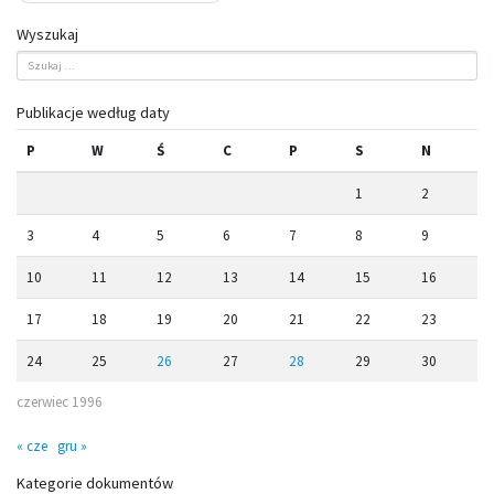
Wyszukaj
Publikacje według daty
P
W
Ś
C
P
S
N
1
2
3
4
5
6
7
8
9
10
11
12
13
14
15
16
17
18
19
20
21
22
23
24
25
26
27
28
29
30
czerwiec 1996
« cze
gru »
Kategorie dokumentów