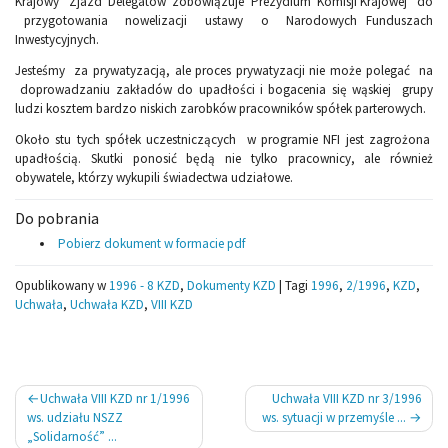
Krajowy Zjazd Delegatów zobowiązuje Prezydium Komisji Krajowej do
przygotowania nowelizacji ustawy o Narodowych Funduszach
Inwestycyjnych.
Jesteśmy za prywatyzacją, ale proces prywatyzacji nie może polegać na
doprowadzaniu zakładów do upadłości i bogacenia się wąskiej grupy
ludzi kosztem bardzo niskich zarobków pracowników spółek parterowych.
Około stu tych spółek uczestniczących w programie NFI jest zagrożona
upadłością. Skutki ponosić będą nie tylko pracownicy, ale również
obywatele, którzy wykupili świadectwa udziałowe.
Do pobrania
Pobierz dokument w formacie pdf
Opublikowany w
1996 - 8 KZD
,
Dokumenty KZD
|
Tagi
1996
,
2/1996
,
KZD
,
Uchwała
,
Uchwała KZD
,
VIII KZD
Nawigacja
Uchwała VIII KZD nr 1/1996
Uchwała VIII KZD nr 3/1996
wpisu
ws. udziału NSZZ
ws. sytuacji w przemyśle ...
„Solidarność” ...