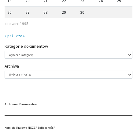
19
20
21
22
23
24
25
26
27
28
29
30
czerwiec 1995
« paź
cze »
Kategorie dokumentów
Kategorie
dokumentów
Archiwa
Archiwa
Archiwum Dokumentów
Komisja Krajowa NSZZ "Solidarność"