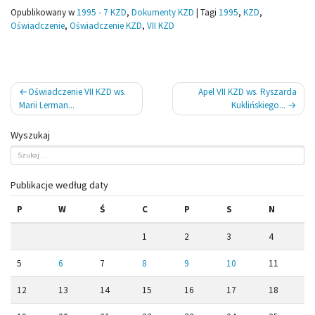
Opublikowany w
1995 - 7 KZD
,
Dokumenty KZD
|
Tagi
1995
,
KZD
,
Oświadczenie
,
Oświadczenie KZD
,
VII KZD
Nawigacja
Oświadczenie VII KZD ws.
Apel VII KZD ws. Ryszarda
wpisu
Marii Lerman...
Kuklińskiego...
Wyszukaj
Publikacje według daty
P
W
Ś
C
P
S
N
1
2
3
4
5
6
7
8
9
10
11
12
13
14
15
16
17
18