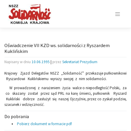
Skip
to
content
Oświadczenie VII KZD ws. solidarności z Ryszardem
Kuklińskim
Napisany w dniu
10.06.1995
|
przez
Sekretariat Prezydium
Krajowy Zjazd Delegatów NSZZ „Solidarność” przekazuje pułkownikowi
Ryszardowi Kuklińskiemu wyrazy swojej z nim solidarności.
W prowadzonej z narażeniem życia walce o niepodległość Polski, za
co skazany został przez sąd PRL na karę śmierci, pułkownik Ryszard
Kukliński dobrze zasłużył się naszej Ojczyźnie, przez co zyskał podziw,
szacunek i wdzięczność.
Do pobrania
Pobierz dokument w formacie pdf