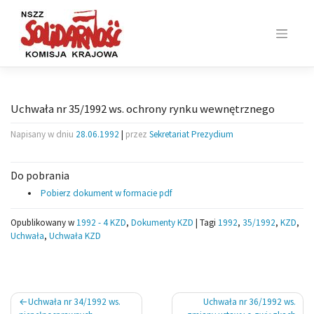
Skip
to
content
Uchwała nr 35/1992 ws. ochrony rynku wewnętrznego
Napisany w dniu
28.06.1992
|
przez
Sekretariat Prezydium
Do pobrania
Pobierz dokument w formacie pdf
Opublikowany w
1992 - 4 KZD
,
Dokumenty KZD
|
Tagi
1992
,
35/1992
,
KZD
,
Uchwała
,
Uchwała KZD
Nawigacja
Uchwała nr 34/1992 ws.
Uchwała nr 36/1992 ws.