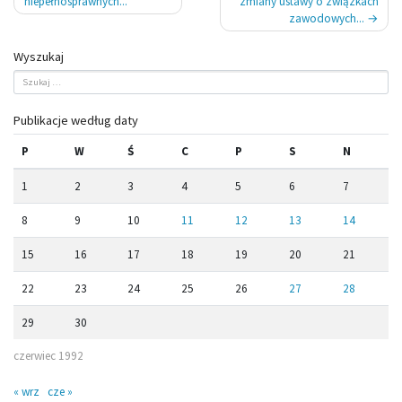
wpisu
niepełnosprawnych...
zmiany ustawy o związkach
zawodowych...
Wyszukaj
Publikacje według daty
P
W
Ś
C
P
S
N
1
2
3
4
5
6
7
8
9
10
11
12
13
14
15
16
17
18
19
20
21
22
23
24
25
26
27
28
29
30
czerwiec 1992
« wrz
cze »