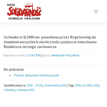
Skip
to
content
Uchwała nr 8/1990 ws. powołania przez Rząd komisji do
zbadania wszystkich okoliczności pożaru w mieszkaniu
Redaktora Jerzego Jachowicza
Napisany w dniu
22.04.1990
|
przez
Sekretariat Prezydium
Do pobrania
Pobierz dokument w formacie pdf
Opublikowany w
1990 - 2 KZD
,
Dokumenty KZD
|
Tagi
1990
,
8/1990
,
KZD
,
Uchwała
,
Uchwała KZD