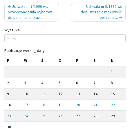
Nawigacja
Uchwała nr 7/1990 ws.
Uchwała nr 9/1990 ws.
wpisu
przeprowadzenia wyborów
dopuszczenia możliwości
do parlamentu oraz ...
pełnienia ...
Wyszukaj
Publikacje według daty
P
W
Ś
C
P
S
N
1
2
3
4
5
6
7
8
9
10
11
12
13
14
15
16
17
18
19
20
21
22
23
24
25
26
27
28
29
30