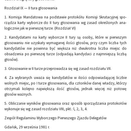
Rozdział IX — II tura głosowania
1. Komisja Mandatowa na podstawie protokółu Komisji Skrutacyjnej spo­
rządza karty wyborcze do II tury głosowania wg zasad określonych ana­
logicznie jak w pierwszej turze. (Rozdział VI)
2. Kandydatami na karty wyborcze II tury są osoby, które w pierwszym
głosowaniu nie uzyskały wymaganej ilości głosów, przy czym liczba tych
kandydatów nie powinna być większa niż dwukrotna liczba miejsc do
obsadzenia po pierwszej turze (odpadają kandydaci z najmniejszą liczbą
głosów).
3. Głosowanie w II turze przeprowadza się wg zasad rozdziału VII.
4. Za wybranych uważa się kandydatów w ilości odpowiadającej liczbie
wolnych miejsc, po I turze głosowania, dla członków danej władzy, któ­rzy
otrzymali kolejno największą ilość głosów, jednak więcej niż połowę
głosów ważnych.
5. Obliczanie wyników głosowania oraz sposób sporządzania protokołów
wykonuje się wg zasad rozdziału VIII, pkt.: l, 2, 3, 4.
Zespół Regulaminu Wyborczego Pierwszego Zjazdu Delegatów
Gdańsk, 29 września 1981 r.