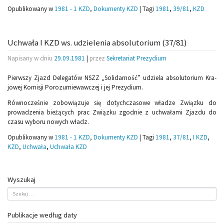
Opublikowany w
1981 - 1 KZD
,
Dokumenty KZD
|
Tagi
1981
,
39/81
,
KZD
Uchwała I KZD ws. udzielenia absolutorium (37/81)
Napisany w dniu
29.09.1981
|
przez
Sekretariat Prezydium
Pierwszy Zjazd Delegatów NSZZ „Solidarność” udziela absolutorium Kra­
jowej Komisji Porozumiewawczej i jej Prezydium.
Równocześnie zobowiązuje się dotychczasowe władze Związku do
prowa­dzenia bieżących prac Związku zgodnie z uchwałami Zjazdu do
czasu wy­boru nowych władz.
Opublikowany w
1981 - 1 KZD
,
Dokumenty KZD
|
Tagi
1981
,
37/81
,
I KZD
,
KZD
,
Uchwała
,
Uchwała KZD
Wyszukaj
Publikacje według daty