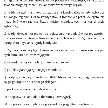
a) regionalne zespoły delegatów na podstawie wstępnego, tajnego gło­
sowania mogą zgłaszać listy kandydatów ze swego regionu;
b) każdy delegat ma prawo do zgłoszenia kandydatów na listy wyborcze
ze swego regionu. Liczba kandydatów zgłoszonych-przez delegata nie
może być większa, niż liczba miejsc mandatowych na danej liście
wyborczej;
c) każdy delegat ma prawo do zgłaszania kandydatów na przewodni­
czącego oraz do Komisji Rewizyjnej z innych regionów. Zgłoszenie może
nastąpić po uzyskaniu zgody kandydata.
3. Zgłoszenia muszą być dokonane dla każdej listy oddzielnie na specjal­
nych formularzach, zawierających:
a) nazwisko, imię kandydata, nr mandatu, region;
b) podpis zgłaszającego, nr jego mandatu;
c) podpisy i numery mandatów: 20% delegatów swojego regionu, wyra­
żającego poparcie dla danego delegata;
d) podpisy i numery mandatów w ilości:
20 podpisów na kandydata do Komisji Rewizyjnej,
50 podpisów na kandydata na przewodniczącego Krajowej Komisji.