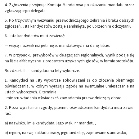
4. Zgłoszenia przyjmuje Komisja Mandatowa po okazaniu mandatu przez
zgłaszającego delegata.
5. Po trzykrotnym wezwaniu przewodniczącego zebrania i braku dalszych
zgłoszeń, lista kandydatów zostaje zamknięta, po uprzednim odczytaniu.
6. Lista kandydatów musi zawierać:
— więcej nazwisk niż jest miejsc mandatowych na danej liście.
7. W przypadku prawyborów w delegacjach regionalnych, wynik podaje się
na liście alfabetycznej z procentem uzyskanych głosów, w formie pro­tokółu.
Rozdział. III — kandydaci na listy wyborcze.
1. Kandydaci na listy wyborcze zobowiązani są do złożenia pisemnego
oświadczenia, w którym wyrażają zgodę na ewentualne umieszczenie na
listach wyborczych. O terminie
i miejscu składania oświadczeń zawiada­mia przewodniczący obrad.
2. Poza wyrażeniem zgody, pisemne oświadczenie kandydata musi zawie­
rać:
a) nazwisko, imię kandydata, jego wiek, nr mandatu,
b) region, nazwę zakładu pracy, jego siedzibę, zajmowane stanowisko,