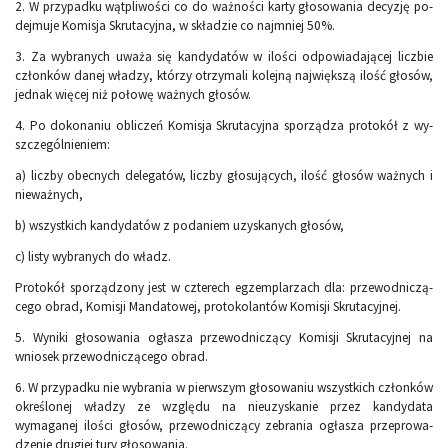
2. W przypadku wątpliwości co do ważności karty głosowania decyzję po­
dejmuje Komisja Skrutacyjna, w składzie co najmniej 50%.
3. Za wybranych uważa się kandydatów w ilości odpowiadającej liczbie
członków danej władzy, którzy otrzymali kolejną największą ilość gło­sów,
jednak więcej niż połowę ważnych głosów.
4. Po dokonaniu obliczeń Komisja Skrutacyjna sporządza protokół z wy­
szczególnieniem:
a) liczby obecnych delegatów, liczby głosujących, ilość głosów ważnych i
nieważnych,
b) wszystkich kandydatów z podaniem uzyskanych głosów,
c) listy wybranych do władz.
Protokół sporządzony jest w czterech egzemplarzach dla: przewodniczą­
cego obrad, Komisji Mandatowej, protokolantów Komisji Skrutacyjnej.
5. Wyniki głosowania ogłasza przewodniczący Komisji Skrutacyjnej na
wniosek przewodniczącego obrad.
6. W przypadku nie wybrania w pierwszym głosowaniu wszystkich człon­ków
określonej władzy ze względu na nieuzyskanie przez kandydata
wymaganej ilości głosów, przewodniczący zebrania ogłasza przeprowa­
dzenie drugiej tury głosowania.