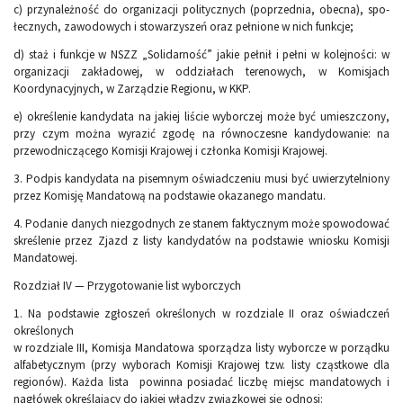
c) przynależność do organizacji politycznych (poprzednia, obecna), spo­
łecznych, zawodowych i stowarzyszeń oraz pełnione w nich funkcje;
d) staż i funkcje w NSZZ „Solidarność” jakie pełnił i pełni w kolejności: w
organizacji zakładowej, w oddziałach terenowych, w Komisjach
Koordynacyjnych, w Zarządzie Regionu, w KKP.
e) określenie kandydata na jakiej liście wyborczej może być umieszczo­ny,
przy czym można wyrazić zgodę na równoczesne kandydowanie: na
przewodniczącego Komisji Krajowej i członka Komisji Krajowej.
3. Podpis kandydata na pisemnym oświadczeniu musi być uwierzytelniony
przez Komisję Mandatową na podstawie okazanego mandatu.
4. Podanie danych niezgodnych ze stanem faktycznym może spowodować
skreślenie przez Zjazd z listy kandydatów na podstawie wniosku Komisji
Mandatowej.
Rozdział IV — Przygotowanie list wyborczych
1. Na podstawie zgłoszeń określonych w rozdziale II oraz oświadczeń
okre­ślonych
w rozdziale III, Komisja Mandatowa sporządza listy wyborcze w porządku
alfabetycznym (przy wyborach Komisji Krajowej tzw. listy cząstkowe dla
regionów). Każda lista powinna posiadać liczbę miejsc mandatowych i
nagłówek określający do jakiej władzy związkowej się odnosi: