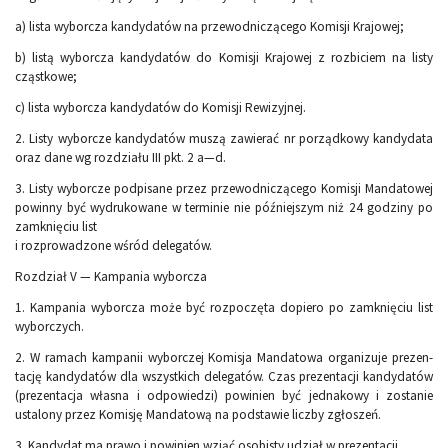
a) lista wyborcza kandydatów na przewodniczącego Komisji Krajowej;
b) listą wyborcza kandydatów do Komisji Krajowej z rozbiciem na listy
cząstkowe;
c) lista wyborcza kandydatów do Komisji Rewizyjnej.
2. Listy wyborcze kandydatów muszą zawierać nr porządkowy kandy­data
oraz dane wg rozdziału III pkt. 2 a—d.
3. Listy wyborcze podpisane przez przewodniczącego Komisji Mandatowej
powinny być wydrukowane w terminie nie późniejszym niż 24 godziny po
zamknięciu list
i rozprowadzone wśród delegatów.
Rozdział V — Kampania wyborcza
1. Kampania wyborcza może być rozpoczęta dopiero po zamknięciu list
wyborczych.
2. W ramach kampanii wyborczej Komisja Mandatowa organizuje prezen­
tację kandydatów dla wszystkich delegatów. Czas prezentacji kandyda­tów
(prezentacja własna i odpowiedzi) powinien być jednakowy i zo­stanie
ustalony przez Komisję Mandatową na podstawie liczby zgłoszeń.
3. Kandydat ma prawo i powinien wziąć osobisty udział w prezentacji.