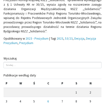
Prezydium Komisji Krajowej NSZZ „Solidarność” uprawnienia wynikającego
z § 1 Uchwały KK nr 30/15, wyraża zgodę na rozszerzenie zasięgu
działania Organizacji Międzyzakładowej NSZZ ,,Solidarność”
Funkcjonariuszy i Pracowników Policji Regionu Toruńsko-Włocławskiego,
wpisanej do Rejestru Podstawowych Jednostek Organizacyjnych Związku
prowadzonego przez Region Toruńsko-Włocławski NSZZ „Solidarność”, na
pracodawcę prowadzącego działalność na terenie działania Regionu
Bydgoskiego NSZZ „Solidarność”.
Opublikowany w
2023 - Prezydium
|
Tagi
2023
,
53/23
,
Decyzja
,
Decyzja
Prezydium
,
Prezydium
Wyszukaj
Publikacje według daty
P
W
Ś
C
P
S
N
1
2
3
4
5
6
7
8
9