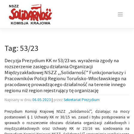
Skip
to
content
Tag:
53/23
Decyzja Prezydium KK nr 53/23 ws. wyrażenia zgody na
rozszerzenie zasięgu działania Organizacji
Międzyzakładowej NSZZ ,,Solidarność” Funkcjonariuszy i
Pracowników Policji Regionu Toruńsko-Włocławskiego na
pracodawcę prowadzącego działalność na terenie innego
regionu niż region rejestrujący tę organizację
Napisany w dniu
06.05.2023
|
przez
Sekretariat Prezydium
Prezydium Komisji Krajowej NSZZ „Solidarność”, działając na mocy
postanowień § 1 Uchwały KK nr 30/15 ws. zasad i trybu postępowania w
sprawach o rozszerzenie obszaru działania organizacji zakładowych i
międzyzakładowych oraz Uchwały KK nr 23/16 ws. scedowania na