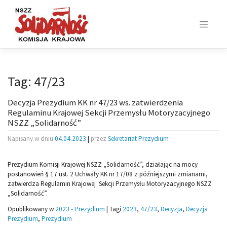
Skip
to
content
Tag:
47/23
Decyzja Prezydium KK nr 47/23 ws. zatwierdzenia
Regulaminu Krajowej Sekcji Przemysłu Motoryzacyjnego
NSZZ „Solidarność”
Napisany w dniu
04.04.2023
|
przez
Sekretariat Prezydium
Prezydium Komisji Krajowej NSZZ „Solidarność”, działając na mocy
postanowień § 17 ust. 2 Uchwały KK nr 17/08 z późniejszymi zmianami,
zatwierdza Regulamin Krajowej Sekcji Przemysłu Motoryzacyjnego NSZZ
„Solidarność”.
Opublikowany w
2023 - Prezydium
|
Tagi
2023
,
47/23
,
Decyzja
,
Decyzja
Prezydium
,
Prezydium