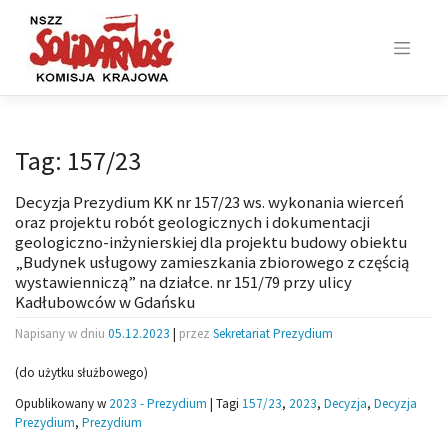
Skip
to
content
Tag:
157/23
Decyzja Prezydium KK nr 157/23 ws. wykonania wierceń
oraz projektu robót geologicznych i dokumentacji
geologiczno-inżynierskiej dla projektu budowy obiektu
„Budynek usługowy zamieszkania zbiorowego z częścią
wystawienniczą” na działce. nr 151/79 przy ulicy
Kadłubowców w Gdańsku
Napisany w dniu
05.12.2023
|
przez
Sekretariat Prezydium
(do użytku służbowego)
Opublikowany w
2023 - Prezydium
|
Tagi
157/23
,
2023
,
Decyzja
,
Decyzja
Prezydium
,
Prezydium