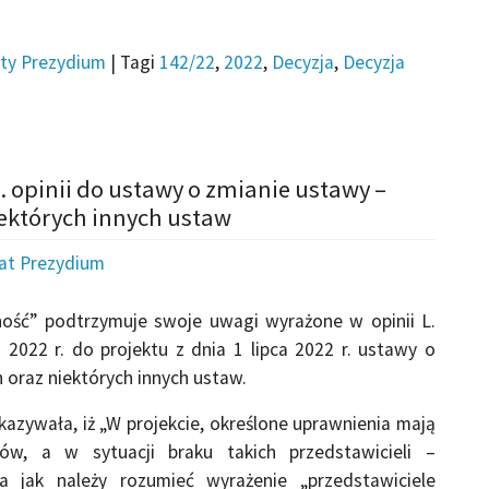
ty Prezydium
|
Tagi
142/22
,
2022
,
Decyzja
,
Decyzja
. opinii do ustawy o zmianie ustawy –
ektórych innych ustaw
iat Prezydium
ność” podtrzymuje swoje uwagi wyrażone w opinii L.
 2022 r. do projektu z dnia 1 lipca 2022 r. ustawy o
oraz niektórych innych ustaw.
azywała, iż „W projekcie, określone uprawnienia mają
ków, a w sytuacji braku takich przedstawicieli –
a jak należy rozumieć wyrażenie „przedstawiciele