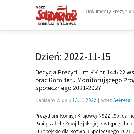
Skip
to
Dokumenty Prezydiu
content
Dzień:
2022-11-15
Decyzja Prezydium KK nr 144/22 ws
prac Komitetu Monitorującego Pr
Społecznego 2021-2027
Napisany w dniu
15.11.2022
|
przez
Sekretar
Prezydium Komisji Krajowej NSZZ „Solidarnoś
Panią Izabelę Żmojdę jako jej zastępcę, do
Europejskie dla Rozwoju Społecznego 2021-