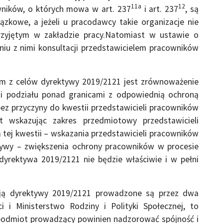
11a
12
owników, o których mowa w art. 237
i art. 237
, są
ązkowe, a jeżeli u pracodawcy takie organizacje nie
przyjętym w zakładzie pracy.Natomiast w ustawie o
iu z nimi konsultacji przedstawicielem pracowników
ym z celów dyrektywy 2019/2121 jest zrównoważenie
a i podziału ponad granicami z odpowiednią ochroną
bez przyczyny do kwestii przedstawicieli pracowników
 wskazując zakres przedmiotowy przedstawicieli
tej kwestii – wskazania przedstawicieli pracowników
ktywy – zwiększenia ochrony pracowników w procesie
dyrektywa 2019/2121 nie będzie właściwie i w pełni
cją dyrektywy 2019/2121 prowadzone są przez dwa
i i Ministerstwo Rodziny i Polityki Społecznej, to
 podmiot prowadzący powinien nadzorować spójność i