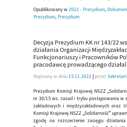
Opublikowany w
2022 - Prezydium
,
Dokumen
Prezydium
,
Prezydium
Decyzja Prezydium KK nr 143/22 ws
działania Organizacji Międzyzakła
Funkcjonariuszy i Pracowników Po
pracodawcę prowadzącego działal
Napisany w dniu
15.11.2022
|
przez
Sekretar
Prezydium Komisji Krajowej NSZZ „Solidarn
nr 30/15 ws. zasad i trybu postępowania w s
zakładowych i międzyzakładowych oraz U
Komisji Krajowej NSZZ „Solidarność” uprawn
zgodę na rozszerzenie zasięgu działania