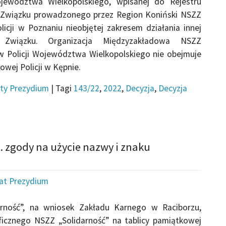
ojewództwa Wielkopolskiego, wpisanej do Rejestru
 Związku prowadzonego przez Region Koniński NSZZ
cji w Poznaniu nieobjętej zakresem działania innej
j Związku. Organizacja Międzyzakładowa NSZZ
ów Policji Województwa Wielkopolskiego nie obejmuje
wej Policji w Kępnie.
ty Prezydium
|
Tagi
143/22
,
2022
,
Decyzja
,
Decyzja
. zgody na użycie nazwy i znaku
iat Prezydium
arność”, na wniosek Zakładu Karnego w Raciborzu,
ficznego NSZZ „Solidarność” na tablicy pamiątkowej