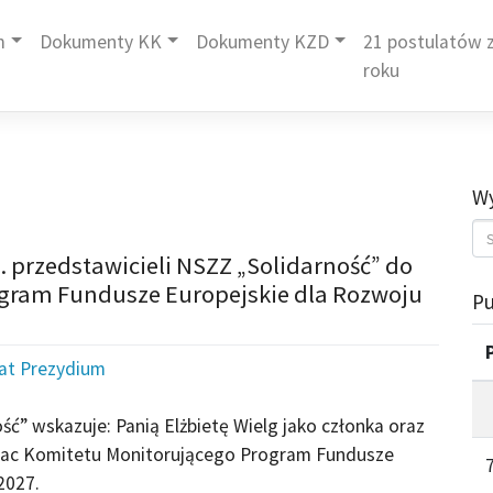
m
Dokumenty KK
Dokumenty KZD
21 postulatów z
roku
Wy
. przedstawicieli NSZZ „Solidarność” do
ogram Fundusze Europejskie dla Rozwoju
Pu
iat Prezydium
ć” wskazuje: Panią Elżbietę Wielg jako członka oraz
 prac Komitetu Monitorującego Program Fundusze
2027.