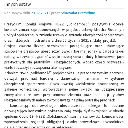
innych ustaw
Napisany w dniu
23.02.2021
|
przez
Sekretariat Prezydium
Prezydium Komisji Krajowej NSZZ „Solidarność” pozytywnie ocenia
kierunek zmian zaproponowanych w projekcie ustawy Ministra Rodziny i
Polityki Społecznej o zmianie ustawy o systemie ubezpieczeń społecznych
oraz niektórych innych ustaw z dnia 22 stycznia 2021 r. (dalej: projekt).
Projekt zawiera liczne rozwiązania porządkujące oraz ułatwiające
stosowanie przepisów ubezpieczeniowych. Nie ma jednak w całości takiej
natury; w części przypadków są to rozwiązania o dużych konsekwencjach
praktycznych dla płatników i ubezpieczonych. Wobec części rozwiązań
warto rozważyć rozwiązania alternatywne.
Zdaniem NSZZ „Solidarność” projekt pokazuje przede wszystkim potrzebę
dalszych prac nad bardziej fundamentalnymi zmianami w systemie
ubezpieczeń społecznych. Poza kwestią wielokrotnie podnoszoną w
zakresie konieczności wprowadzenia pełnej składki na ubezpieczenie
emerytalne i rentowe przy umowie zlecenia oraz kumulacji tytułów
ubezpieczeniowych należy zwrócić uwagę na pilną potrzebę prac nad:
– konstrukcją dobrowolnego ubezpieczenia, którego to obecnie
obowiązująca konstrukcja pokazała całą swoją dysfunkcyjność w okresie
epidemii Covid-19. NSZZ „Solidarność” stoi na stanowisku konieczności
wprowadzenia regulacji obligującej osoby prowadzące pozarolniczą
działalność gospodarczą do jej opłacania;