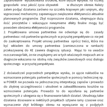
zaplanowanie wydatkowania środków, które będzie wpływać na rozwój
gospodarki oraz jakość życia obywateli w dłuższym okresie. Należy
zatem podjąć działania zarówno na szczeblu krajowym jak i unijnym, aby
wypracować mechanizmy zapewniające zwiększenie efektywności aktualnie
planowanych programów. Zbyt rozproszone działania, obejmujące dużą
ilość priorytetów i wskazujące niewymierne efekty finalne mogą być
powodem obniżenia efektywności programów.
2.
Projektowana umowa partnerstwa nie odwołuje się do zasady
partnerstwa i roli partnerów społecznych w przyszłej perspektywie co nie jest
do zaakceptowania. Projekt umowy partnerstwa oprócz treści, która ma
być wkładem do umowy partnerstwa (zamieszczona w ramkach)
przekazywanej do KE zawiera diagnozę sytuacji. Mając to na uwadze
rozczarowuje fakt, że nie znajdujemy ani w tych właściwych miejscach ani w
diagnozie wskazania na istotną rolę związków zawodowych oraz dialogu
społecznego w przyszłej perspektywie.
Z doświadczeń poprzednich perspektyw wynika, że ujęcie nakładów na
wzmacnianie potencjału partnerów społecznych w pomocy technicznej np.
w POWER nie pozwala na jednoznaczną interpretację zapisów i prowadzi
do zbytniej szczegółowości i utrudnień w zakwalifikowaniu kosztów na
wzmocnienie potencjału. Prowadzi to do wycofania się partnerów
społecznych z ubiegania się o finansowanie takich działań. Utrudniają takie
działania stosowane w niektórych projektach sztywne ramy czasowe oraz
wyznaczenie zbyt krótkiego okresu na wywiązanie się z podjętych