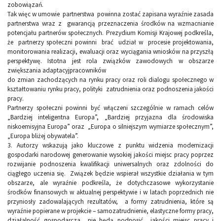
zobowiązań.
Tak więc w umowie partnerstwa powinna zostać zapisana wyraźnie zasada
partnerstwa wraz z gwarancją przeznaczenia środków na wzmacnianie
potencjału partnerów społecznych. Prezydium Komisji Krajowej podkreśla,
że partnerzy społeczni powinni brać udział w procesie projektowania,
monitorowania realizacji, ewaluacji oraz wyciągania wniosków na przyszłą
perspektywę. Istotna jest rola związków zawodowych w obszarze
zwiększania adaptacyjpracowników
do zmian zachodzących na rynku pracy oraz roli dialogu społecznego w
kształtowaniu rynku pracy, polityki zatrudnienia oraz podnoszenia jakości
pracy.
Partnerzy społeczni powinni być włączeni szczególnie w ramach celów
„Bardziej inteligentna Europa”, „Bardziej przyjazna dla środowiska
niskoemisyjna Europa” oraz „Europa o silniejszym wymiarze społecznym”,
„Europa bliżej obywatela”.
3.
Autorzy wskazują jako kluczowe z punktu widzenia modernizacji
gospodarki narodowej generowanie wysokiej jakości miejsc pracy poprzez
rozwijanie podnoszenia kwalifikacji uniwersalnych oraz zdolności do
ciągłego uczenia się. Związek będzie wspierał wszystkie działania w tym
obszarze, ale wyraźnie podkreśla, że dotychczasowe wykorzystanie
środków finansowych w aktualnej perspektywie i w latach poprzednich nie
przyniosły zadowalających rezultatów, a formy zatrudnienia, które są
wyraźnie popierane w projekcie – samozatrudnienie, elastyczne formy pracy,
działalność gospodarcza nie będą podnosić jakości miejsc pracy i