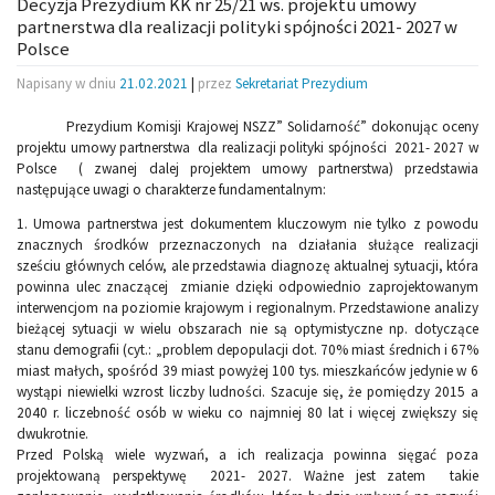
Decyzja Prezydium KK nr 25/21 ws. projektu umowy
partnerstwa dla realizacji polityki spójności 2021- 2027 w
Polsce
Napisany w dniu
21.02.2021
|
przez
Sekretariat Prezydium
Prezydium Komisji Krajowej NSZZ” Solidarność” dokonując oceny
projektu umowy partnerstwa dla realizacji polityki spójności 2021- 2027 w
Polsce ( zwanej dalej projektem umowy partnerstwa) przedstawia
następujące uwagi o charakterze fundamentalnym:
1.
Umowa partnerstwa jest dokumentem kluczowym nie tylko z powodu
znacznych środków przeznaczonych na działania służące realizacji
sześciu głównych celów, ale przedstawia diagnozę aktualnej sytuacji, która
powinna ulec znaczącej zmianie dzięki odpowiednio zaprojektowanym
interwencjom na poziomie krajowym i regionalnym. Przedstawione analizy
bieżącej sytuacji w wielu obszarach nie są optymistyczne np. dotyczące
stanu demografii (cyt.: „problem depopulacji dot. 70% miast średnich i 67%
miast małych, spośród 39 miast powyżej 100 tys. mieszkańców jedynie w 6
wystąpi niewielki wzrost liczby ludności. Szacuje się, że pomiędzy 2015 a
2040 r. liczebność osób w wieku co najmniej 80 lat i więcej zwiększy się
dwukrotnie.
Przed Polską wiele wyzwań, a ich realizacja powinna sięgać poza
projektowaną perspektywę 2021- 2027. Ważne jest zatem takie