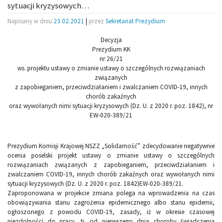
sytuacji kryzysowych…
Napisany w dniu
23.02.2021
|
przez
Sekretariat Prezydium
Decyzja
Prezydium KK
nr 26/21
ws. projektu ustawy o zmianie ustawy o szczególnych rozwiązaniach
związanych
z zapobieganiem, przeciwdziałaniem i zwalczaniem COVID-19, innych
chorób zakaźnych
oraz wywołanych nimi sytuacji kryzysowych (Dz. U. z 2020 r. poz. 1842), nr
EW-020-389/21
Prezydium Komisji Krajowej NSZZ „Solidarność” zdecydowanie negatywnie
ocenia poselski projekt ustawy o zmianie ustawy o szczególnych
rozwiązaniach związanych z zapobieganiem, przeciwdziałaniem i
zwalczaniem COVID-19, innych chorób zakaźnych oraz wywołanych nimi
sytuacji kryzysowych (Dz. U. z 2020 r. poz. 1842)EW-020-389/21.
Zaproponowana w projekcie zmiana polega na wprowadzenia na czas
obowiązywania stanu zagrożenia epidemicznego albo stanu epidemii,
ogłoszonego z powodu COVID-19, zasady, iż w okresie czasowej
niezdolności do pracy, tj. od pierwszego dnia choroby świadczenia