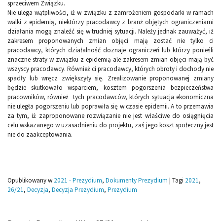
sprzeciwem Związku.
Nie ulega wątpliwości, iż w związku z zamrożeniem gospodarki w ramach
walki z epidemią, niektórzy pracodawcy z branż objętych ograniczeniami
działania mogą znaleźć się w trudniej sytuacji. Należy jednak zauważyć, iż
zakresem proponowanych zmian objęci mają zostać nie tylko ci
pracodawcy, których działalność doznaje ograniczeń lub którzy ponieśli
znaczne straty w związku z epidemią ale zakresem zmian objęci mają być
wszyscy pracodawcy. Również ci pracodawcy, których obroty i dochody nie
spadły lub wręcz zwiększyły się. Zrealizowanie proponowanej zmiany
będzie skutkowało wsparciem, kosztem pogorszenia bezpieczeństwa
pracowników, również tych pracodawców, których sytuacja ekonomiczna
nie uległa pogorszeniu lub poprawiła się w czasie epidemii. A to przemawia
za tym, iż zaproponowane rozwiązanie nie jest właściwe do osiągnięcia
celu wskazanego w uzasadnieniu do projektu, zaś jego koszt społeczny jest
nie do zaakceptowania.
Opublikowany w
2021 - Prezydium
,
Dokumenty Prezydium
|
Tagi
2021
,
26/21
,
Decyzja
,
Decyzja Prezydium
,
Prezydium