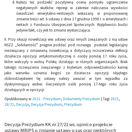
Należy też podzielić pozytywną ocenę pomysłu ograniczenia
negatywnych skutków represji w zakresie naliczania wysokości
świadczeń emerytalno-rentowych wskazany w proponowanej
zmianie treści art. 6 ustawy z dnia 17 grudnia 1998 r. o emeryturach i
rentach z Funduszu Ubezpieczeń Społecznych. Wątpliwości budzi
jedynie fakt, czy jest to zmiana wystarczająca.
II. Przy okazji nowelizacji ww. ustawy oraz innych związanych z nią ustaw
NSZZ „Solidarność” pragnie poddać pod rozwagę postulat legislacyjny
niezwiązany z omawianą nowelizacją a dotyczący rozszerzenia definicji
działacza opozycji antykomunistycznej o osoby poniżej 17 roku życia,
które walczyły o wolną Polskę działając w różnych organizacjach. Brak
takiego rozwiązania związanego z kryterium odpowiedzialności karnej
jako warunku uznania kogoś za działacza opozycji objętego
dobrodziejstwem tej ustawy należy uważać w tym wypadku za
dyskryminujący wobec ówczesnych osób poniżej 17-tego roku życia
działających w opozycji.
Opublikowany w
2021 - Prezydium
,
Dokumenty Prezydium
|
Tagi
2021
,
28/21
,
Decyzja
,
Decyzja Prezydium
,
Prezydium
Decyzja Prezydium KK nr 27/21 ws. opinii o projekcie
ustawy MRiPS o zmianie ustawy o sus oraz niektórych