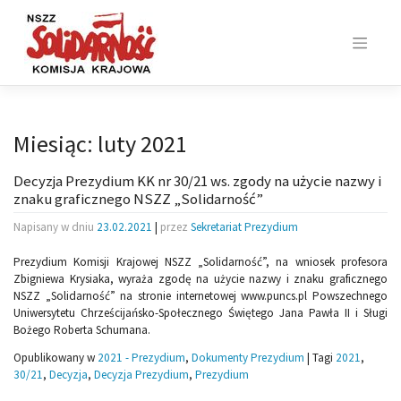
Skip
to
content
Miesiąc:
luty 2021
Decyzja Prezydium KK nr 30/21 ws. zgody na użycie nazwy i
znaku graficznego NSZZ „Solidarność”
Napisany w dniu
23.02.2021
|
przez
Sekretariat Prezydium
Prezydium Komisji Krajowej NSZZ „Solidarność”, na wniosek profesora
Zbigniewa Krysiaka, wyraża zgodę na użycie nazwy i znaku graficznego
NSZZ „Solidarność” na stronie internetowej www.puncs.pl Powszechnego
Uniwersytetu Chrześcijańsko-Społecznego Świętego Jana Pawła II i Sługi
Bożego Roberta Schumana.
Opublikowany w
2021 - Prezydium
,
Dokumenty Prezydium
|
Tagi
2021
,
30/21
,
Decyzja
,
Decyzja Prezydium
,
Prezydium