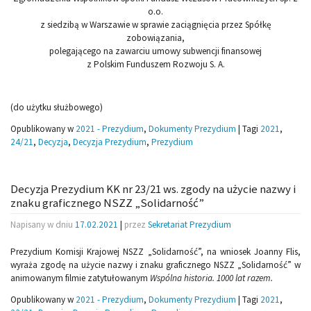
o.o.
z siedzibą w Warszawie w sprawie zaciągnięcia przez Spółkę
zobowiązania,
polegającego na zawarciu umowy subwencji finansowej
z Polskim Funduszem Rozwoju S. A.
(do użytku służbowego)
Opublikowany w
2021 - Prezydium
,
Dokumenty Prezydium
|
Tagi
2021
,
24/21
,
Decyzja
,
Decyzja Prezydium
,
Prezydium
Decyzja Prezydium KK nr 23/21 ws. zgody na użycie nazwy i
znaku graficznego NSZZ „Solidarność”
Napisany w dniu
17.02.2021
|
przez
Sekretariat Prezydium
Prezydium Komisji Krajowej NSZZ „Solidarność”, na wniosek Joanny Flis,
wyraża zgodę na użycie nazwy i znaku graficznego NSZZ „Solidarność” w
animowanym filmie zatytułowanym
Wspólna historia. 1000 lat razem.
Opublikowany w
2021 - Prezydium
,
Dokumenty Prezydium
|
Tagi
2021
,