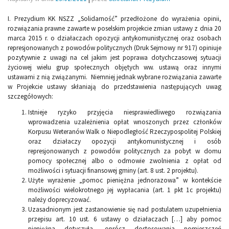
I. Prezydium KK NSZZ „Solidarność” przedłożone do wyrażenia opinii,
rozwiązania prawne zawarte w poselskim projekcie zmian ustawy z dnia 20
marca 2015 r. o działaczach opozycji antykomunistycznej oraz osobach
represjonowanych z powodów politycznych (Druk Sejmowy nr 917) opiniuje
pozytywnie z uwagi na cel jakim jest poprawa dotychczasowej sytuacji
życiowej wielu grup społecznych objętych ww. ustawą oraz innymi
ustawami z nią związanymi. Niemniej jednak wybrane rozwiązania zawarte
w Projekcie ustawy skłaniają do przedstawienia następujących uwag
szczegółowych:
Istnieje ryzyko przyjęcia niesprawiedliwego rozwiązania
wprowadzenia uzależnienia opłat wnoszonych przez członków
Korpusu Weteranów Walk o Niepodległość Rzeczypospolitej Polskiej
oraz działaczy opozycji antykomunistycznej i osób
represjonowanych z powodów politycznych za pobyt w domu
pomocy społecznej albo o odmowie zwolnienia z opłat od
możliwości i sytuacji finansowej gminy (art. 8 ust. 2 projektu).
Użyte wyrażenie „pomoc pieniężna jednorazowa” w kontekście
możliwości wielokrotnego jej wypłacania (art. 1 pkt 1c projektu)
należy doprecyzować.
Uzasadnionym jest zastanowienie się nad postulatem uzupełnienia
przepisu art. 10 ust. 6 ustawy o działaczach […] aby pomoc
pieniężna dotyczyła, oprócz dostosowania pomieszczeń