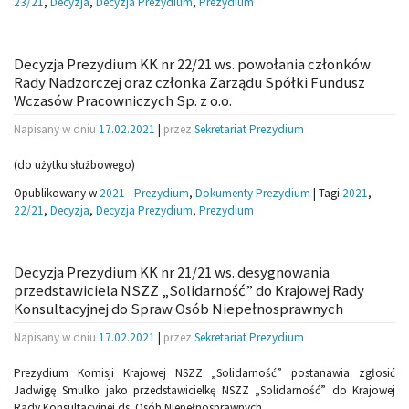
23/21
,
Decyzja
,
Decyzja Prezydium
,
Prezydium
Decyzja Prezydium KK nr 22/21 ws. powołania członków
Rady Nadzorczej oraz członka Zarządu Spółki Fundusz
Wczasów Pracowniczych Sp. z o.o.
Napisany w dniu
17.02.2021
|
przez
Sekretariat Prezydium
(do użytku służbowego)
Opublikowany w
2021 - Prezydium
,
Dokumenty Prezydium
|
Tagi
2021
,
22/21
,
Decyzja
,
Decyzja Prezydium
,
Prezydium
Decyzja Prezydium KK nr 21/21 ws. desygnowania
przedstawiciela NSZZ „Solidarność” do Krajowej Rady
Konsultacyjnej do Spraw Osób Niepełnosprawnych
Napisany w dniu
17.02.2021
|
przez
Sekretariat Prezydium
Prezydium Komisji Krajowej NSZZ „Solidarność” postanawia zgłosić
Jadwigę Smulko jako przedstawicielkę NSZZ „Solidarność” do Krajowej
Rady Konsultacyjnej ds. Osób Niepełnosprawnych.