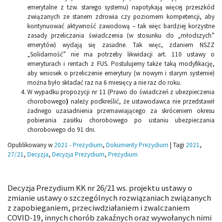
emerytalne z tzw. starego systemu) napotykają więcej przeszkód
związanych ze stanem zdrowia czy poziomem kompetencji, aby
kontynuować aktywność zawodową – tak więc bardziej korzystne
zasady przeliczania świadczenia (w stosunku do „młodszych”
emerytów) wydają się zasadne. Tak więc, zdaniem NSZZ
„Solidarność” nie ma potrzeby likwidacji art. 110 ustawy o
emeryturach i rentach z FUS. Postulujemy także taką modyfikację,
aby wniosek o przeliczenie emerytury (w nowym i starym systemie)
można było składać raz na 6 miesięcy a nie raz do roku.
W wypadku propozycji nr 11 (Prawo do świadczeń z ubezpieczenia
chorobowego
)
należy podkreślić, że ustawodawca nie przedstawił
żadnego uzasadnienia przemawiającego za skróceniem okresu
pobierania zasiłku chorobowego po ustaniu ubezpieczania
chorobowego do 91 dni.
Opublikowany w
2021 - Prezydium
,
Dokumenty Prezydium
|
Tagi
2021
,
27/21
,
Decyzja
,
Decyzja Prezydium
,
Prezydium
Decyzja Prezydium KK nr 26/21 ws. projektu ustawy o
zmianie ustawy o szczególnych rozwiązaniach związanych
z zapobieganiem, przeciwdziałaniem i zwalczaniem
COVID-19, innych chorób zakaźnych oraz wywołanych nimi