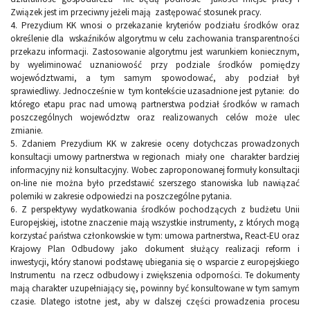
Związek jest im przeciwny jeżeli mają zastępować stosunek pracy.
4.
Prezydium KK wnosi o przekazanie kryteriów podziału środków oraz
określenie dla wskaźników algorytmu w celu zachowania transparentności
przekazu informacji. Zastosowanie algorytmu jest warunkiem koniecznym,
by wyeliminować uznaniowość przy podziale środków pomiędzy
województwami, a tym samym spowodować, aby podział był
sprawiedliwy. Jednocześnie w tym kontekście uzasadnione jest pytanie: do
którego etapu prac nad umową partnerstwa podział środków w ramach
poszczególnych województw oraz realizowanych celów może ulec
zmianie.
5.
Zdaniem Prezydium KK w zakresie oceny dotychczas prowadzonych
konsultacji umowy partnerstwa w regionach miały one charakter bardziej
informacyjny niż konsultacyjny. Wobec zaproponowanej formuły konsultacji
on-line nie można było przedstawić szerszego stanowiska lub nawiązać
polemiki w zakresie odpowiedzi na poszczególne pytania.
6.
Z perspektywy wydatkowania środków pochodzących z budżetu Unii
Europejskiej, istotne znaczenie mają wszystkie instrumenty, z których mogą
korzystać państwa członkowskie w tym: umowa partnerstwa, React-EU oraz
Krajowy Plan Odbudowy jako dokument służący realizacji reform i
inwestycji, który stanowi podstawę ubiegania się o wsparcie z europejskiego
Instrumentu na rzecz odbudowy i zwiększenia odporności. Te dokumenty
mają charakter uzupełniający się, powinny być konsultowane w tym samym
czasie. Dlatego istotne jest, aby w dalszej części prowadzenia procesu