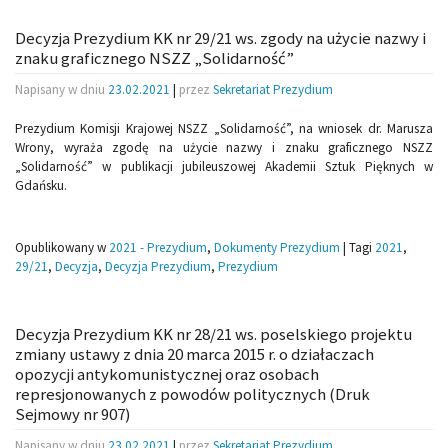
Decyzja Prezydium KK nr 29/21 ws. zgody na użycie nazwy i
znaku graficznego NSZZ „Solidarność”
Napisany w dniu
23.02.2021
|
przez
Sekretariat Prezydium
Prezydium Komisji Krajowej NSZZ „Solidarność”, na wniosek dr. Marusza
Wrony, wyraża zgodę na użycie nazwy i znaku graficznego NSZZ
„Solidarność” w publikacji jubileuszowej Akademii Sztuk Pięknych w
Gdańsku.
Opublikowany w
2021 - Prezydium
,
Dokumenty Prezydium
|
Tagi
2021
,
29/21
,
Decyzja
,
Decyzja Prezydium
,
Prezydium
Decyzja Prezydium KK nr 28/21 ws. poselskiego projektu
zmiany ustawy z dnia 20 marca 2015 r. o działaczach
opozycji antykomunistycznej oraz osobach
represjonowanych z powodów politycznych (Druk
Sejmowy nr 907)
Napisany w dniu
23.02.2021
|
przez
Sekretariat Prezydium