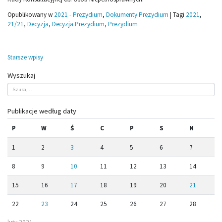
Opublikowany w
2021 - Prezydium
,
Dokumenty Prezydium
|
Tagi
2021
,
21/21
,
Decyzja
,
Decyzja Prezydium
,
Prezydium
Nawigacja
Starsze wpisy
po
Wyszukaj
wpisach
Publikacje według daty
P
W
Ś
C
P
S
N
1
2
3
4
5
6
7
8
9
10
11
12
13
14
15
16
17
18
19
20
21
22
23
24
25
26
27
28