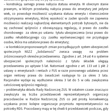
– konstrukcją samego prawa nabycia statusu emeryta. W obecnym stanie
prawnym, w którym przesłanką nabycia prawa do emerytury jest jedynie
wiek, co powoduje możliwość uzyskania statusu emeryta i równocześnie
otrzymywania emerytury, której wysokość w żaden sposób nie zapewnia
możliwości realizacji najbardziej elementarnych potrzeb bytowych, nie da
się zachować spójności z obowiązującą regulacją, iż prawo do zasiłku
chorobowego za okres po ustaniu tytułu ubezpieczenia (oraz prawo do
zasiłku rehabilitacyjnego czy zasiłku wyrównawczego) nie przysługuje
osobie, która ma ustalone prawo do emerytury;
– w kontekście proponowanych zmian porządkujących system ubezpieczeń
społecznych NSZZ „Solidarność” zwraca uwagę na problem
zróżnicowanych okresów przedawnienia. Zgodnie z art. 24 ust 4 o systemie
ubezpieczeń społecznych należności z tytułu składek ulegają
przedawnieniu po upływie 5 lat. Natomiast zgodnie z art. 133 ust 1 pkt 2
ustawy o emeryturach i rentach z FUS w razie ponownego ustalenia przez
organ rentowy prawa do świadczeń następuje to za okres 3 lata.
Racjonalne wydaje się wydłużenie okresu 3 lat do 5 w celu zwiększenia
całościowej spójności regulacji;
– problematyka składu Rady Nadzorczej ZUS. W ostatnim czasie znacząco
zwiększyła się liczba przedstawicieli reprezentatywnych organizacji
pracodawców w Radzie Nadzorczej ZUS co jest prostą konsekwencją
uzyskania przez kolejne organizacje przymiotu reprezentatywności na
potrzeby RDS. Pracodawcy mają w tej chwili 6 przedstawicieli podczas, gdy