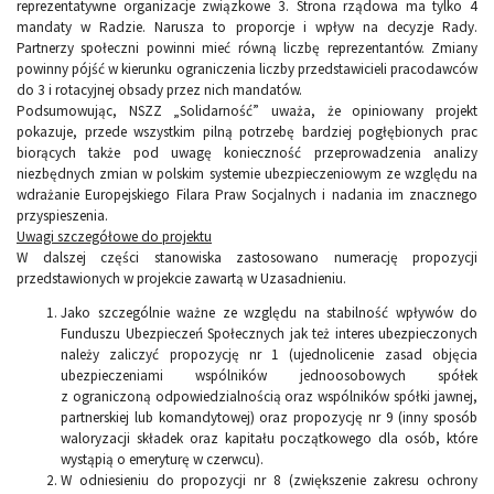
reprezentatywne organizacje związkowe 3. Strona rządowa ma tylko 4
mandaty w Radzie. Narusza to proporcje i wpływ na decyzje Rady.
Partnerzy społeczni powinni mieć równą liczbę reprezentantów. Zmiany
powinny pójść w kierunku ograniczenia liczby przedstawicieli pracodawców
do 3 i rotacyjnej obsady przez nich mandatów.
Podsumowując, NSZZ „Solidarność” uważa, że opiniowany projekt
pokazuje, przede wszystkim pilną potrzebę bardziej pogłębionych prac
biorących także pod uwagę konieczność przeprowadzenia analizy
niezbędnych zmian w polskim systemie ubezpieczeniowym ze względu na
wdrażanie Europejskiego Filara Praw Socjalnych i nadania im znacznego
przyspieszenia.
Uwagi szczegółowe do projektu
W dalszej części stanowiska zastosowano numerację propozycji
przedstawionych w projekcie zawartą w Uzasadnieniu.
Jako szczególnie ważne ze względu na stabilność wpływów do
Funduszu Ubezpieczeń Społecznych jak też interes ubezpieczonych
należy zaliczyć propozycję nr 1 (ujednolicenie zasad objęcia
ubezpieczeniami wspólników jednoosobowych spółek
z ograniczoną odpowiedzialnością oraz wspólników spółki jawnej,
partnerskiej lub komandytowej) oraz propozycję nr 9 (inny sposób
waloryzacji składek oraz kapitału początkowego dla osób, które
wystąpią o emeryturę w czerwcu).
W odniesieniu do propozycji nr 8 (zwiększenie zakresu ochrony