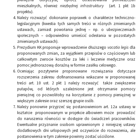
mieszkalnych, również
niezbędnej infrastruktury
(art. 1 pkt 1b
projektu).
Należy rozważyć dokonanie poprawek o charakterze techniczno-
legislacyjnym (kwestia tych samych treści w różnych zmienianych
ustawach, zamiast powołania jednej – np. o ubezpieczeniach
społecznych – odpowiednio umieścić odesłania w pozostałych
zmienianych ustawach).
Prezydium KK proponuje wprowadzenie dłuższego
vacatio legis
dla
proponowanych zmian, za wyjątkiem przepisów o częściowym lub
całkowitym zwrocie kosztów za leki i leczenie medyczne oraz
pomoc jednorazową doraźną w formie zasiłku celowego.
Oceniając pozytywnie proponowane rozwiązania dotyczące
rozszerzenia zakresu dofinansowania wskazane w proponowanej
treści art. 10 ust. 2 pkt 1 należy rozważyć także zwiększenie
pułapów, od których uzależnione jest otrzymanie pomocy
pieniężnej co pozwoliłoby na korzystanie z pomocy pieniężnej w
większym zakresie oraz szerszej grupie osób.
Należy ponownie przyjrzeć się postanowieniom art. 12a ustawy w
kształcie proponowanym w projekcie albowiem może prowadzić
do naruszenia równości w dostępie do świadczeń pracowników.
Ewentualne przyznanie osobom uprawnionym z niniejszej ustawy
dodatkowych dni urlopowych jest oczywiście do rozważenia, ale
postanowienia w tym zakresie powinny zostać uściślone.