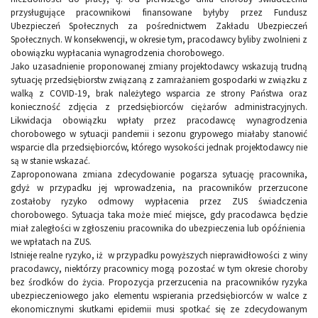
przysługujące pracownikowi finansowane byłyby przez Fundusz
Ubezpieczeń Społecznych za pośrednictwem Zakładu Ubezpieczeń
Społecznych. W konsekwencji, w okresie tym, pracodawcy byliby zwolnieni z
obowiązku wypłacania wynagrodzenia chorobowego.
Jako uzasadnienie proponowanej zmiany projektodawcy wskazują trudną
sytuację przedsiębiorstw związaną z zamrażaniem gospodarki w związku z
walką z COVID-19, brak należytego wsparcia ze strony Państwa oraz
konieczność zdjęcia z przedsiębiorców ciężarów administracyjnych.
Likwidacja obowiązku wpłaty przez pracodawcę wynagrodzenia
chorobowego w sytuacji pandemii i sezonu grypowego miałaby stanowić
wsparcie dla przedsiębiorców, którego wysokości jednak projektodawcy nie
są w stanie wskazać.
Zaproponowana zmiana zdecydowanie pogarsza sytuację pracownika,
gdyż w przypadku jej wprowadzenia, na pracowników przerzucone
zostałoby ryzyko odmowy wypłacenia przez ZUS świadczenia
chorobowego. Sytuacja taka może mieć miejsce, gdy pracodawca będzie
miał zaległości w zgłoszeniu pracownika do ubezpieczenia lub opóźnienia
we wpłatach na ZUS.
Istnieje realne ryzyko, iż w przypadku powyższych nieprawidłowości z winy
pracodawcy, niektórzy pracownicy mogą pozostać w tym okresie choroby
bez środków do życia. Propozycja przerzucenia na pracowników ryzyka
ubezpieczeniowego jako elementu wspierania przedsiębiorców w walce z
ekonomicznymi skutkami epidemii musi spotkać się ze zdecydowanym