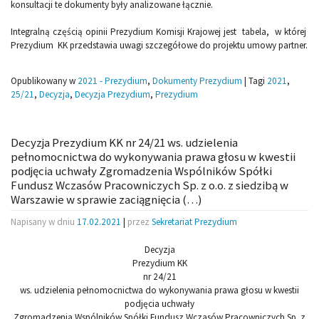
konsultacji te dokumenty były analizowane łącznie.
Integralną częścią opinii Prezydium Komisji Krajowej jest tabela, w której
Prezydium KK przedstawia uwagi szczegółowe do projektu umowy partner.
Opublikowany w
2021 - Prezydium
,
Dokumenty Prezydium
|
Tagi
2021
,
25/21
,
Decyzja
,
Decyzja Prezydium
,
Prezydium
Decyzja Prezydium KK nr 24/21 ws. udzielenia
pełnomocnictwa do wykonywania prawa głosu w kwestii
podjęcia uchwały Zgromadzenia Wspólników Spółki
Fundusz Wczasów Pracowniczych Sp. z o.o. z siedzibą w
Warszawie w sprawie zaciągnięcia (…)
Napisany w dniu
17.02.2021
|
przez
Sekretariat Prezydium
Decyzja
Prezydium KK
nr 24/21
ws. udzielenia pełnomocnictwa do wykonywania prawa głosu w kwestii
podjęcia uchwały
Zgromadzenia Wspólników Spółki Fundusz Wczasów Pracowniczych Sp. z