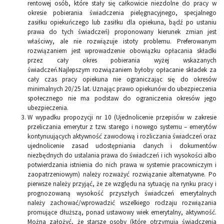
rentowej osób, które stały się całkowicie niezdolne do pracy w
okresie pobierania świadczenia pielęgnacyjnego, specjalnego
zasiłku opiekuńczego lub zasiłku dla opiekuna, bądź po ustaniu
prawa do tych świadczeń) proponowany kierunek zmian jest
właściwy, ale nie rozwiązuje istoty problemu. Preferowanym
rozwiązaniem jest wprowadzenie obowiązku opłacania składki
przez cały okres pobierania wyżej wskazanych
świadczeń.Najlepszym rozwiązaniem byłoby opłacanie składek za
cały czas pracy opiekuna nie ograniczając się do okresów
minimalnych 20/25 lat. Uznając prawo opiekunów do ubezpieczenia
społecznego nie ma podstaw do ograniczenia okresów jego
ubezpieczenia.
W wypadku propozycji nr 10 (Ujednolicenie przepisów w zakresie
przeliczania emerytur z tzw. starego i nowego systemu – emerytów
kontynuujących aktywność zawodową i rozliczania świadczeń oraz
ujednolicenie zasad udostępniania danych i dokumentów
niezbędnych do ustalania prawa do świadczeń i ich wysokości albo
potwierdzania istnienia do nich prawa w systemie pracowniczym i
zaopatrzeniowym) należy rozważyć rozwiązanie alternatywne. Po
pierwsze należy przyjąć, że ze względu na sytuację na rynku pracy i
prognozowaną wysokość przyszłych świadczeń emerytalnych
należy zachować/wprowadzić wszelkiego rodzaju rozwiązania
promujące dłuższą, ponad ustawowy wiek emerytalny, aktywność.
Można założyć, że starsze osoby (które otrzymują świadczenia