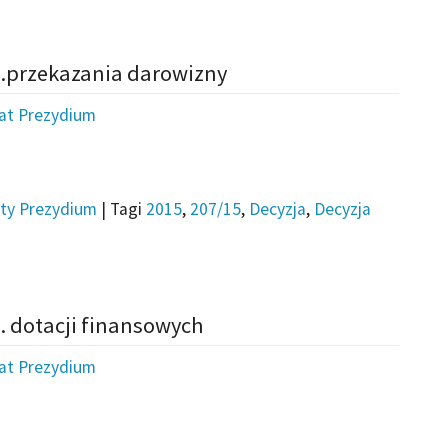
s.przekazania darowizny
iat Prezydium
ty Prezydium
|
Tagi
2015
,
207/15
,
Decyzja
,
Decyzja
. dotacji finansowych
iat Prezydium