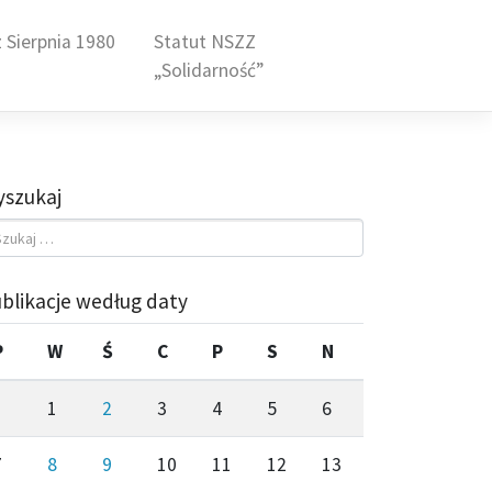
 Sierpnia 1980
Statut NSZZ
„Solidarność”
szukaj
blikacje według daty
P
W
Ś
C
P
S
N
1
2
3
4
5
6
7
8
9
10
11
12
13