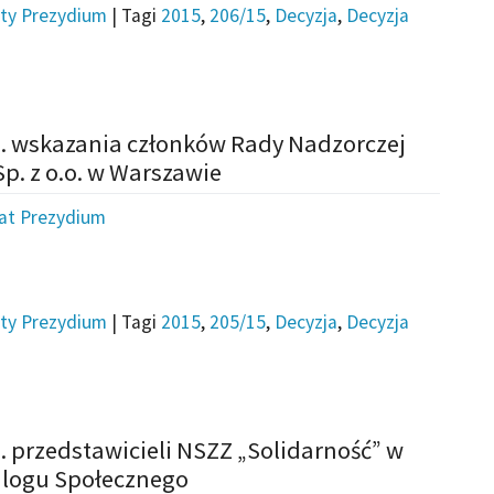
ty Prezydium
|
Tagi
2015
,
206/15
,
Decyzja
,
Decyzja
s. wskazania członków Rady Nadzorczej
. z o.o. w Warszawie
iat Prezydium
ty Prezydium
|
Tagi
2015
,
205/15
,
Decyzja
,
Decyzja
. przedstawicieli NSZZ „Solidarność” w
alogu Społecznego