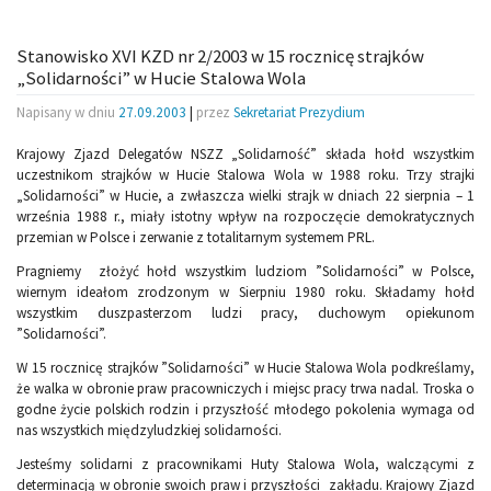
Stanowisko XVI KZD nr 2/2003 w 15 rocznicę strajków
„Solidarności” w Hucie Stalowa Wola
Napisany w dniu
27.09.2003
|
przez
Sekretariat Prezydium
Krajowy Zjazd Delegatów NSZZ „Solidarność” składa hołd wszystkim
uczestnikom strajków w Hucie Stalowa Wola w 1988 roku. Trzy strajki
„Solidarności” w Hucie, a zwłaszcza wielki strajk w dniach 22 sierpnia – 1
września 1988 r., miały istotny wpływ na rozpoczęcie demokratycznych
przemian w Polsce i zerwanie z totalitarnym systemem PRL.
Pragniemy złożyć hołd wszystkim ludziom ”Solidarności” w Polsce,
wiernym ideałom zrodzonym w Sierpniu 1980 roku. Składamy hołd
wszystkim duszpasterzom ludzi pracy, duchowym opiekunom
”Solidarności”.
W 15 rocznicę strajków ”Solidarności” w Hucie Stalowa Wola podkreślamy,
że walka w obronie praw pracowniczych i miejsc pracy trwa nadal. Troska o
godne życie polskich rodzin i przyszłość młodego pokolenia wymaga od
nas wszystkich międzyludzkiej solidarności.
Jesteśmy solidarni z pracownikami Huty Stalowa Wola, walczącymi z
determinacją w obronie swoich praw i przyszłości zakładu. Krajowy Zjazd