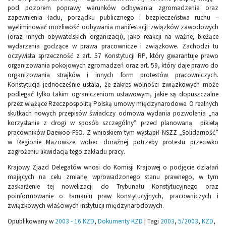
pod pozorem poprawy warunków odbywania zgromadzenia oraz
zapewnienia ładu, porządku publicznego i bezpieczeństwa ruchu –
wyeliminować możliwość odbywania manifestacji związków zawodowych
(oraz innych obywatelskich organizacji), jako reakcji na ważne, bieżące
wydarzenia godzące w prawa pracownicze i związkowe. Zachodzi tu
oczywista sprzeczność z art. 57 Konstytucji RP, który gwarantuje prawo
organizowania pokojowych zgromadzeń oraz art. 59, który daje prawo do
organizowania strajków i innych form protestów pracowniczych.
Konstytucja jednocześnie ustala, że zakres wolności związkowych może
podlegać tylko takim ograniczeniom ustawowym, jakie są dopuszczalne
przez wiążące Rzeczpospolitą Polską umowy międzynarodowe. O realnych
skutkach nowych przepisów świadczy odmowa wydania pozwolenia „na
korzystanie z drogi w sposób szczególny” przed planowaną pikietą
pracowników Daewoo-FSO. Z wnioskiem tym wystąpił NSZZ „Solidarność”
w Regionie Mazowsze wobec doraźnej potrzeby protestu przeciwko
zagrożeniu likwidacją tego zakładu pracy.
Krajowy Zjazd Delegatów wnosi do Komisji Krajowej o podjęcie działań
mających na celu zmianę wprowadzonego stanu prawnego, w tym
zaskarżenie tej nowelizacji do Trybunału Konstytucyjnego oraz
poinformowanie o łamaniu praw konstytucyjnych, pracowniczych i
związkowych właściwych instytucji międzynarodowych.
Opublikowany w
2003 - 16 KZD
,
Dokumenty KZD
|
Tagi
2003
,
5/2003
,
KZD
,