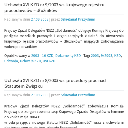
Uchwała XVI KZD nr 9/2003 ws. krajowego rejestru
pracodawców – dłużników
Napisany w dniu
27.09.2003
|
przez
Sekretariat Prezydium
Krajowy Zjazd Delegatów NSZZ „Solidarność” obliguje Komisję Krajową do
podjęcia wszelkich prawnych i organizacyjnych działań do utworzenia
krajowego rejestru pracodawców – dłużników” mających zobowiązania
wobec pracowników.
Opublikowany w
2003 - 16 KZD
,
Dokumenty KZD
|
Tagi
2003
,
9/2003
,
KZD
,
Uchwała
,
Uchwała KZD
,
XVI KZD
Uchwała XVI KZD nr 8/2003 ws. procedury prac nad
Statutem Związku
Napisany w dniu
27.09.2003
|
przez
Sekretariat Prezydium
Krajowy Zjazd Delegatów NSZZ „Solidarność” zobowiązuje Komisję
Krajową do zorganizowania sesji Krajowego Zjazdu Delegatów w terminie
do końca maja 2004 r.
w celu przyjęcia nowego Statutu NSZZ „Solidarność” wraz z uchwałami
okołostatutowymi (w tym uchwałą finansową).