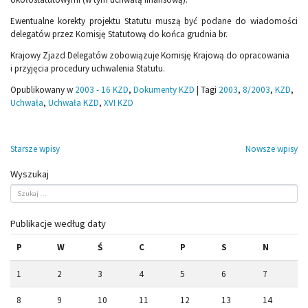
Ewentualne korekty projektu Statutu muszą być podane do wiadomości
delegatów przez Komisję Statutową do końca grudnia br.
Krajowy Zjazd Delegatów zobowiązuje Komisję Krajową do opracowania
i przyjęcia procedury uchwalenia Statutu.
Opublikowany w
2003 - 16 KZD
,
Dokumenty KZD
|
Tagi
2003
,
8/2003
,
KZD
,
Uchwała
,
Uchwała KZD
,
XVI KZD
Nawigacja
Starsze wpisy
Nowsze wpisy
po
Wyszukaj
wpisach
Publikacje według daty
P
W
Ś
C
P
S
N
1
2
3
4
5
6
7
8
9
10
11
12
13
14