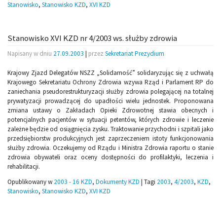
Stanowisko
,
Stanowisko KZD
,
XVI KZD
Stanowisko XVI KZD nr 4/2003 ws. służby zdrowia
Napisany w dniu
27.09.2003
|
przez
Sekretariat Prezydium
Krajowy Zjazd Delegatów NSZZ „Solidarność” solidaryzując się z uchwałą
Krajowego Sekretariatu Ochrony Zdrowia wzywa Rząd i Parlament RP do
zaniechania pseudorestrukturyzacji służby zdrowia polegającej na totalnej
prywatyzacji prowadzącej do upadłości wielu jednostek. Proponowana
zmiana ustawy o Zakładach Opieki Zdrowotnej stawia obecnych i
potencjalnych pacjentów w sytuacji petentów, których zdrowie i leczenie
zależne będzie od osiągnięcia zysku. Traktowanie przychodni i szpitali jako
przedsiębiorstw produkcyjnych jest zaprzeczeniem istoty funkcjonowania
służby zdrowia. Oczekujemy od Rządu i Ministra Zdrowia raportu o stanie
zdrowia obywateli oraz oceny dostępności do profilaktyki, leczenia i
rehabilitacji.
Opublikowany w
2003 - 16 KZD
,
Dokumenty KZD
|
Tagi
2003
,
4/2003
,
KZD
,
Stanowisko
,
Stanowisko KZD
,
XVI KZD