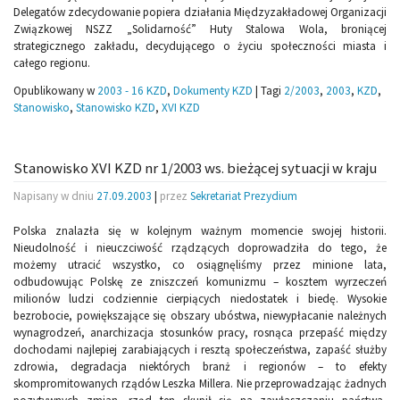
Delegatów zdecydowanie popiera działania Międzyzakładowej Organizacji
Związkowej NSZZ „Solidarność” Huty Stalowa Wola, broniącej
strategicznego zakładu, decydującego o życiu społeczności miasta i
całego regionu.
Opublikowany w
2003 - 16 KZD
,
Dokumenty KZD
|
Tagi
2/2003
,
2003
,
KZD
,
Stanowisko
,
Stanowisko KZD
,
XVI KZD
Stanowisko XVI KZD nr 1/2003 ws. bieżącej sytuacji w kraju
Napisany w dniu
27.09.2003
|
przez
Sekretariat Prezydium
Polska znalazła się w kolejnym ważnym momencie swojej historii.
Nieudolność i nieuczciwość rządzących doprowadziła do tego, że
możemy utracić wszystko, co osiągnęliśmy przez minione lata,
odbudowując Polskę ze zniszczeń komunizmu – kosztem wyrzeczeń
milionów ludzi codziennie cierpiących niedostatek i biedę. Wysokie
bezrobocie, powiększające się obszary ubóstwa, niewypłacanie należnych
wynagrodzeń, anarchizacja stosunków pracy, rosnąca przepaść między
dochodami najlepiej zarabiających i resztą społeczeństwa, zapaść służby
zdrowia, degradacja niektórych branż i regionów – to efekty
skompromitowanych rządów Leszka Millera. Nie przeprowadzając żadnych