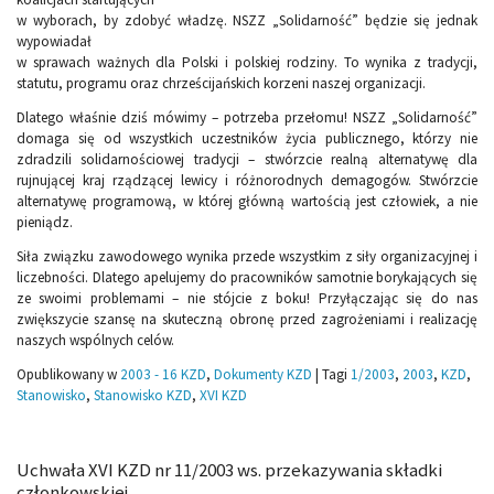
w wyborach, by zdobyć władzę. NSZZ „Solidarność” będzie się jednak
wypowiadał
w sprawach ważnych dla Polski i polskiej rodziny. To wynika z tradycji,
statutu, programu oraz chrześcijańskich korzeni naszej organizacji.
Dlatego właśnie dziś mówimy – potrzeba przełomu! NSZZ „Solidarność”
domaga się od wszystkich uczestników życia publicznego, którzy nie
zdradzili solidarnościowej tradycji – stwórzcie realną alternatywę dla
rujnującej kraj rządzącej lewicy i różnorodnych demagogów. Stwórzcie
alternatywę programową, w której główną wartością jest człowiek, a nie
pieniądz.
Siła związku zawodowego wynika przede wszystkim z siły organizacyjnej i
liczebności. Dlatego apelujemy do pracowników samotnie borykających się
ze swoimi problemami – nie stójcie z boku! Przyłączając się do nas
zwiększycie szansę na skuteczną obronę przed zagrożeniami i realizację
naszych wspólnych celów.
Opublikowany w
2003 - 16 KZD
,
Dokumenty KZD
|
Tagi
1/2003
,
2003
,
KZD
,
Stanowisko
,
Stanowisko KZD
,
XVI KZD
Uchwała XVI KZD nr 11/2003 ws. przekazywania składki
członkowskiej