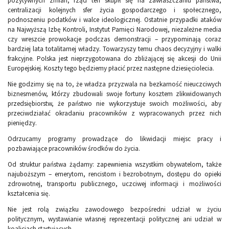
pozytywnych zmian, rząd ten skupił się na zawłaszczaniu państwa,
centralizacji kolejnych sfer życia gospodarczego i społecznego,
podnoszeniu podatków i walce ideologicznej. Ostatnie przypadki ataków
na Najwyższą Izbę Kontroli, Instytut Pamięci Narodowej, niezależne media
czy wreszcie prowokacje podczas demonstracji – przypominają coraz
bardziej lata totalitarnej władzy. Towarzyszy temu chaos decyzyjny i walki
frakcyjne. Polska jest nieprzygotowana do zbliżającej się akcesji do Unii
Europejskiej. Koszty tego będziemy płacić przez następne dziesięciolecia.
Nie godzimy się na to, że władza przyzwala na bezkarność nieuczciwych
biznesmenów, którzy zbudowali swoje fortuny kosztem zlikwidowanych
przedsiębiorstw, że państwo nie wykorzystuje swoich możliwości, aby
przeciwdziałać okradaniu pracowników z wypracowanych przez nich
pieniędzy.
Odrzucamy programy prowadzące do likwidacji miejsc pracy i
pozbawiające pracowników środków do życia.
Od struktur państwa żądamy: zapewnienia wszystkim obywatelom, także
najuboższym – emerytom, rencistom i bezrobotnym, dostępu do opieki
zdrowotnej, transportu publicznego, uczciwej informacji i możliwości
kształcenia się.
Nie jest rolą związku zawodowego bezpośredni udział w życiu
politycznym, wystawianie własnej reprezentacji politycznej ani udział w
koalicjach startujących