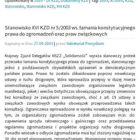
Opublikowany w
2003 - 16 KZD
,
Dokumenty KZD
|
Tagi
2003
,
6/2003
,
KZD
,
Stanowisko
,
Stanowisko KZD
,
XVI KZD
Stanowisko XVI KZD nr 5/2003 ws. łamania konstytucyjnego
prawa do zgromadzeń oraz praw związkowych
Napisany w dniu
27.09.2003
|
przez
Sekretariat Prezydium
Krajowy Zjazd Delegatów NSZZ „Solidarność” wyraża stanowczy protest
przeciwko łamaniu konstytucyjnego prawa do zgromadzeń, stanowiącego
jedno z podstawowych obywatelskich uprawnień w demokratycznym
państwie prawa. Prawo to zostało zlikwidowane poprzez nowelizację
ustawy o ruchu drogowym, która wprowadza przepisy w dużej mierze
uniemożliwiające związkom zawodowym organizowanie legalnych
manifestacji, pikiet i wieców. Dotychczas obowiązujące przepisy zmieniono
bez konsultacji ze związkami zawodowymi, choć z art. 19 ustawy o
związkach zawodowych wynika obowiązek przeprowadzenia takich
konsultacji. Ograniczenia wprowadzone w wyniku nowelizacji polegają na
tym, że organizatorzy zgromadzenia zostali zobowiązani m.in. do:
zapewnienia sprzętu ratowniczego i gaśniczego oraz przedstawienia
regulaminu zgromadzenia i projektów organizacji ruchu drogowego.
Ponadto wniosek o odbycie zgromadzenia musi być złożony najpóźniej na
30 dni przed planowanym zgromadzeniem. Wymienione przepisy mają –