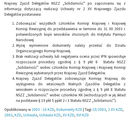
Krajowy Zjazd Delegatów NSZZ „Solidarność” po zapoznaniu się z
informacją dotyczącą realizacji Uchwały nr 2 XV Krajowego Zjazdu
Delegatów postanawia:
Zobowiązać wszystkich członków Komisji Krajowej i Krajowej
Komisji Rewizyjnej do przedstawienia w terminie do 31 XII 2003 r.
potwierdzonych kopii wniosków złożonych do Instytutu Pamięci
Narodowej.
Wyżej wymienione dokumenty należy przesłać do Działu
Organizacyjnego Komisji Krajowej.
Brak realizacji uchwały lub negatywna ocena przez IPN spowoduje
rozpoczęcie procedury zgodnej z § 9 pkt 8 Statutu NSZZ
„Solidarność” wobec członków Komisji Krajowej i Krajowej Komisji
Rewizyjnej wybieranych przez Krajowy Zjazd Delegatów.
Krajowy Zjazd Delegatów zobowiązuje Komisję Krajową do
wystąpienia do właściwych Walnych Zjazdów Delegatów z
wnioskiem o rozpoczęcie procedury zgodnej z § 9 pkt 8 Statutu
NSZZ „Solidarność” wobec członków KK (wchodzących w jej skład
na podstawie § 19 pkt 5 ppkt 2 i 3 Statutu NSZZ „Solidarność”).
Opublikowany w
2003 - 16 KZD
,
Dokumenty KZD
|
Tagi
10/2003
,
2 XV KZD
,
2003
,
KZD
,
Uchwała
,
Uchwała KZD
,
XV KZD
,
XVI KZD