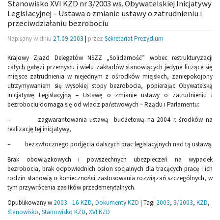
Stanowisko XVI KZD nr 3/2003 ws. Obywatelskiej Inicjatywy
Legislacyjnej – Ustawa o zmianie ustawy o zatrudnieniu i
przeciwdziałaniu bezrobociu
Napisany w dniu
27.09.2003
|
przez
Sekretariat Prezydium
Krajowy Zjazd Delegatów NSZZ „Solidarność” wobec restrukturyzacji
całych gałęzi przemysłu i wielu zakładów stanowiących jedyne liczące się
miejsce zatrudnienia w niejednym z ośrodków miejskich, zaniepokojony
utrzymywaniem się wysokiej stopy bezrobocia, popierając Obywatelską
Inicjatywę Legislacyjną – Ustawę o zmianie ustawy o zatrudnieniu i
bezrobociu domaga się od władz państwowych – Rządu i Parlamentu:
– zagwarantowania ustawą budżetową na 2004 r. środków na
realizację tej inicjatywy,
– bezzwłocznego podjęcia dalszych prac legislacyjnych nad tą ustawą.
Brak obowiązkowych i powszechnych ubezpieczeń na wypadek
bezrobocia, brak odpowiednich osłon socjalnych dla tracących pracę i ich
rodzin stanowią o konieczności zastosowania rozwiązań szczególnych, w
tym przywrócenia zasiłków przedemerytalnych.
Opublikowany w
2003 - 16 KZD
,
Dokumenty KZD
|
Tagi
2003
,
3/2003
,
KZD
,
Stanowisko
,
Stanowisko KZD
,
XVI KZD