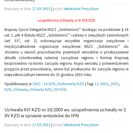
Napisany w dniu
27.09.2003
|
przez
Sekretariat Prezydium
uzupełniona Uchwałą nr 8 XVII KZD
Krajowy Zjazd Delegatów NSZZ „Solidarność” działając na podstawie § 18
ust. 1, pkt 4 Statutu NSZZ „Solidarność” i ustawy o związkach zawodowych
1
(art. 33
, ust. 2) zobowiązuje wszystkie organizacje związkowe i
międzyzakładowe organizacje związkowe NSZZ „Solidarność” do
złożenia u swoich pracodawców pisemnych wniosków o przekazywanie
składki członkowskiej należnej zarządowi regionu i Komisji Krajowej
bezpośrednio na konto zarządu regionu. Kopia wniosku z potwierdzeniem
przyjęcia przez pracodawcę, winna być przekazana do zarządu regionu w
nieprzekraczalnym terminie do 31 grudnia 2003 roku.
Opublikowany w
2003 - 16 KZD
,
Dokumenty KZD
|
Tagi
11/2003
,
2003
,
KZD
,
Uchwała
,
Uchwała KZD
,
XVI KZD
Uchwała XVI KZD nr 10/2003 ws. uzupełnienia uchwały nr 2
XV KZD w sprawie wniosków do IPN
Napisany w dniu
27.09.2003
|
przez
Sekretariat Prezydium