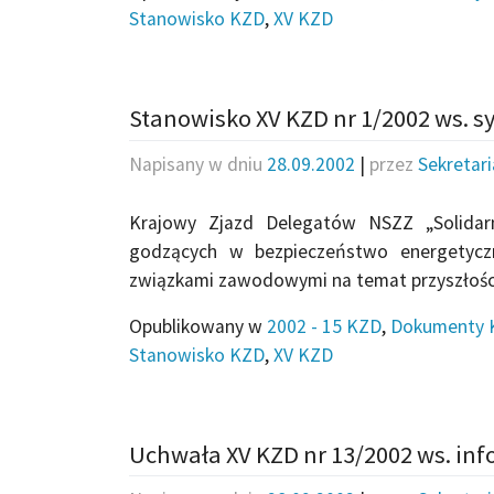
Stanowisko KZD
,
XV KZD
Stanowisko XV KZD nr 1/2002 ws. sy
Napisany w dniu
28.09.2002
|
przez
Sekretar
Krajowy Zjazd Delegatów NSZZ „Solidar
godzących w bezpieczeństwo energetyczn
związkami zawodowymi na temat przyszłości 
Opublikowany w
2002 - 15 KZD
,
Dokumenty 
Stanowisko KZD
,
XV KZD
Uchwała XV KZD nr 13/2002 ws. in