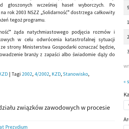
od głoszonych wcześniej haseł wyborczych. Po
 na rok 2003 NSZZ „Solidarność” dostrzega całkowity
łożeń tegoż programu.
ność” żąda natychmiastowego podjęcia rozmów i
owych w celu odwrócenia katastrofalnej sytuacji
 ze strony Ministerstwa Gospodarki oznaczać będzie,
owadzenie branży z zapaści albo świadomie dąży do
wr
KZD
|
Tagi
2002
,
4/2002
,
KZD
,
Stanowisko
,
« 
K
Kat
udziału związków zawodowych w procesie
do
Ar
iat Prezydium
Ar