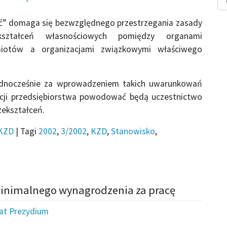
ć” domaga się bezwzględnego przestrzegania zasady
ekształceń własnościowych pomiędzy organami
odmiotów a organizacjami związkowymi właściwego
ednocześnie za wprowadzeniem takich uwarunkowań
acji przedsiębiorstwa powodować będą uczestnictwo
ekształceń.
KZD
|
Tagi
2002
,
3/2002
,
KZD
,
Stanowisko
,
minimalnego wynagrodzenia za pracę
iat Prezydium