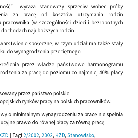
rność” wyraża stanowczy sprzeciw wobec próby
dzenia za pracę od kosztów utrzymania rodzin
u pracownika (w szczególności dzieci i bezrobotnych
w dochodach najuboższych rodzin.
zwarstwienie społeczne, w czym udział ma także stały
nku do wynagrodzenia przeciętnego.
kreślenia przez władze państwowe harmonogramu
odzenia za pracę do poziomu co najmniej 40% płacy
sowany przez państwo polskie
pejskich rynków pracy na polskich pracowników.
awy o minimalnym wynagrodzeniu za pracę nie spełnia
ucyjne prawo do równej płacy za równą pracę.
KZD
|
Tagi
2/2002
,
2002
,
KZD
,
Stanowisko
,