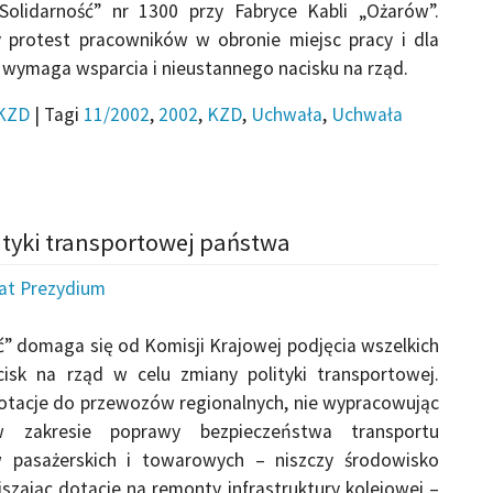
olidarność” nr 1300 przy Fabryce Kabli „Ożarów”.
y protest pracowników w obronie miejsc pracy i dla
 wymaga wsparcia i nieustannego nacisku na rząd.
KZD
|
Tagi
11/2002
,
2002
,
KZD
,
Uchwała
,
Uchwała
ityki transportowej państwa
iat Prezydium
” domaga się od Komisji Krajowej podjęcia wszelkich
sk na rząd w celu zmiany polityki transportowej.
otacje do przewozów regionalnych, nie wypracowując
 zakresie poprawy bezpieczeństwa transportu
w pasażerskich i towarowych – niszczy środowisko
jszając dotacje na remonty infrastruktury kolejowej –