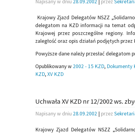
Napisany w dniu
28.09.2002
|
przez
Sekretar
Krajowy Zjazd Delegatów NSZZ „Solidarno
delegatom na KZD informacji na temat odp
Krajowej przez poszczególne regiony. Inf
zaległość oraz opis działań podjętych prze
Powyższe dane należy przesłać delegatom p
Opublikowany w
2002 - 15 KZD
,
Dokumenty 
KZD
,
XV KZD
Uchwała XV KZD nr 12/2002 ws. zbyc
Napisany w dniu
28.09.2002
|
przez
Sekretar
Krajowy Zjazd Delegatów NSZZ „Solidarn