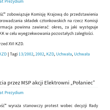
iat Prezydium
ść” zobowiązuje Komisję Krajową do przedstawienia
rowadzania składek członkowskich na rzecz Komisji
ormacja powinna zawierać: okres, za jaki występuje
z KK w celu wyegzekwowania pozostałych zaległości.
rzed XVI KZD.
KZD
|
Tagi
13/2002
,
2002
,
KZD
,
Uchwała
,
Uchwała
ia przez MSP akcji Elektrowni „Połaniec”
iat Prezydium
ość” wyraża stanowczy protest wobec decyzji Rady