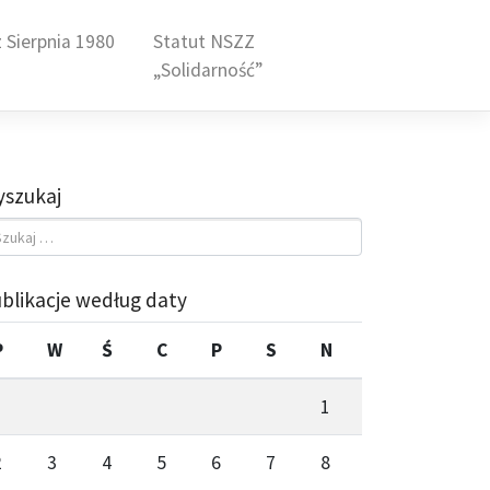
 Sierpnia 1980
Statut NSZZ
„Solidarność”
szukaj
blikacje według daty
P
W
Ś
C
P
S
N
1
2
3
4
5
6
7
8