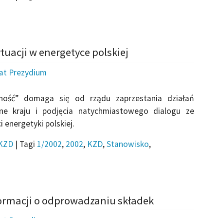
tuacji w energetyce polskiej
iat Prezydium
ność” domaga się od rządu zaprzestania działań
e kraju i podjęcia natychmiastowego dialogu ze
energetyki polskiej.
KZD
|
Tagi
1/2002
,
2002
,
KZD
,
Stanowisko
,
formacji o odprowadzaniu składek