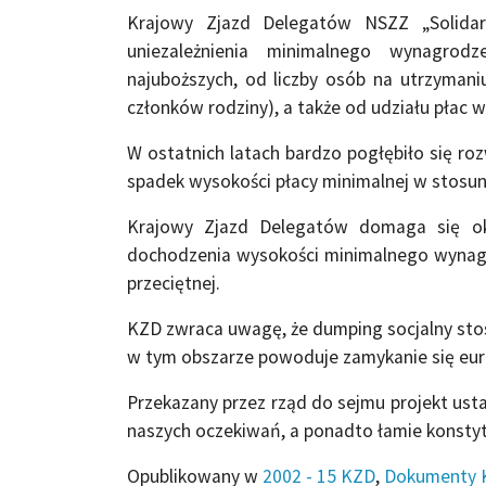
Krajowy Zjazd Delegatów NSZZ „Solida
uniezależnienia minimalnego wynagro
najuboższych, od liczby osób na utrzymani
członków rodziny), a także od udziału płac 
W ostatnich latach bardzo pogłębiło się ro
spadek wysokości płacy minimalnej w stosu
Krajowy Zjazd Delegatów domaga się o
dochodzenia wysokości minimalnego wynagr
przeciętnej.
KZD zwraca uwagę, że dumping socjalny sto
w tym obszarze powoduje zamykanie się euro
Przekazany przez rząd do sejmu projekt ust
naszych oczekiwań, a ponadto łamie konstyt
Opublikowany w
2002 - 15 KZD
,
Dokumenty 