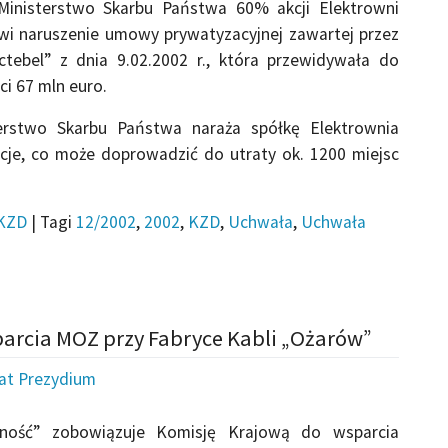
 Ministerstwo Skarbu Państwa 60% akcji Elektrowni
nowi naruszenie umowy prywatyzacyjnej zawartej przez
ctebel” z dnia 9.02.2002 r., która przewidywała do
ci 67 mln euro.
terstwo Skarbu Państwa naraża spółkę Elektrownia
ycje, co może doprowadzić do utraty ok. 1200 miejsc
KZD
|
Tagi
12/2002
,
2002
,
KZD
,
Uchwała
,
Uchwała
parcia MOZ przy Fabryce Kabli „Ożarów”
iat Prezydium
ność” zobowiązuje Komisję Krajową do wsparcia