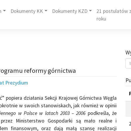
m
Dokumenty KK
Dokumenty KZD
21 postulatów z
roku
Wy
programu reformy górnictwa
Pu
iat Prezydium
” popiera działania Sekcji Krajowej Górnictwa Węgla
krotnie w swoich stanowiskach, jak również w opinii
ennego w Polsce w latach 2003 – 2006
podkreśla, że
 przez Ministerstwo Gospodarki są mało realne i
dem finansowym, oraz dają małą szansę realizacji