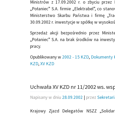
Ministrów z 17.09.2002 r. o zbyciu przez
„Połaniec” S.A. firmie „Elektrabel”, co sta
Ministerstwo Skarbu Państwa i firmę „Tra
30.09.2002 r. inwestycje w spółkę w wysokoś
Sprzedaż akcji bezpośrednio przez Minis
„Połaniec” S.A. na brak środków na inwest
pracy.
Opublikowany w
2002 - 15 KZD
,
Dokumenty 
KZD
,
XV KZD
Uchwała XV KZD nr 11/2002 ws. ws
Napisany w dniu
28.09.2002
|
przez
Sekretar
Krajowy Zjazd Delegatów NSZZ „Solidar