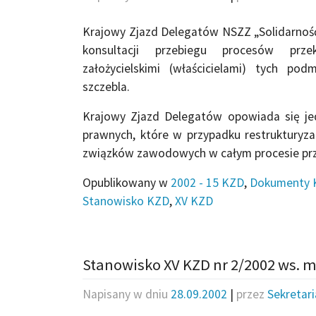
Krajowy Zjazd Delegatów NSZZ „Solidarnoś
konsultacji przebiegu procesów prz
założycielskimi (właścicielami) tych p
szczebla.
Krajowy Zjazd Delegatów opowiada się j
prawnych, które w przypadku restrukturyz
związków zawodowych w całym procesie prz
Opublikowany w
2002 - 15 KZD
,
Dokumenty 
Stanowisko KZD
,
XV KZD
Stanowisko XV KZD nr 2/2002 ws. 
Napisany w dniu
28.09.2002
|
przez
Sekretar