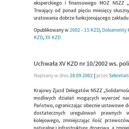
eksperckiego i finansowego MOZ NSZZ „S
Trwający od ponad pięciu miesięcy słuszn
uratowania dobrze funkcjonującego zakładu
Opublikowany w
2002 - 15 KZD
,
Dokumenty 
KZD
,
XV KZD
Uchwała XV KZD nr 10/2002 ws. pol
Napisany w dniu
28.09.2002
|
przez
Sekretar
Krajowy Zjazd Delegatów NSZZ „Solidarność
możliwych działań mogących wywrzeć naci
Państwo, ograniczając obecnie ustawowe d
dostatecznych uregulowań prawnych w
kolejowego, zmniejszając ilość przewozó
naturalne i infrastrukturę drogową, a zmnie