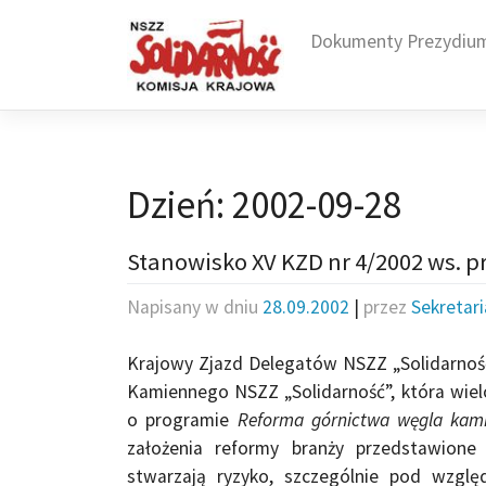
Skip
to
Dokumenty Prezydiu
content
Dzień:
2002-09-28
Stanowisko XV KZD nr 4/2002 ws. 
Napisany w dniu
28.09.2002
|
przez
Sekretar
Krajowy Zjazd Delegatów NSZZ „Solidarność
Kamiennego NSZZ „Solidarność”, która wielo
o programie
Reforma górnictwa węgla kami
założenia reformy branży przedstawione
stwarzają ryzyko, szczególnie pod wzglę