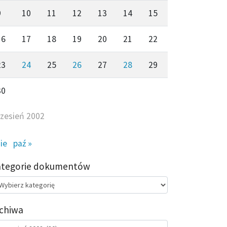
9
10
11
12
13
14
15
16
17
18
19
20
21
22
23
24
25
26
27
28
29
30
zesień 2002
sie
paź »
ategorie dokumentów
egorie
kumentów
chiwa
chiwa