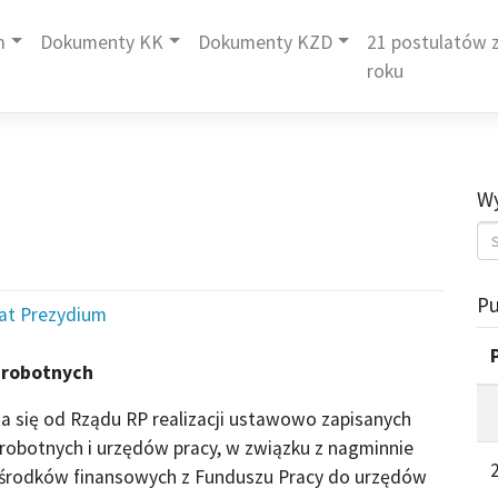
m
Dokumenty KK
Dokumenty KZD
21 postulatów z
roku
Wy
Pu
iat Prezydium
zrobotnych
 się od Rządu RP realizacji ustawowo zapisanych
obotnych i urzędów pracy, w związku z nagminnie
 środków finansowych z Funduszu Pracy do urzędów