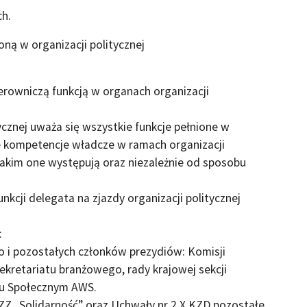
ch.
oną w organizacji politycznej
ierowniczą funkcją w organach organizacji
tycznej uważa się wszystkie funkcje pełnione w
ce kompetencje władcze w ramach organizacji
jakim one występują oraz niezależnie od sposobu
funkcji delegata na zjazdy organizacji politycznej
:
o i pozostałych członków prezydiów: Komisji
ekretariatu branżowego, rady krajowej sekcji
hu Społecznym AWS.
NSZZ „Solidarność” oraz Uchwały nr 2 X KZD pozostałe