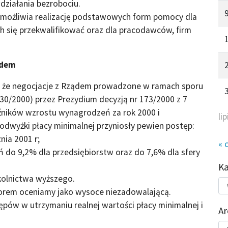
działania bezrobociu.
możliwia realizację podstawowych form pomocy dla
h się przekwalifikować oraz dla pracodawców, firm
ądem
, że negocjacje z Rządem prowadzone w ramach sporu
0/2000) przez Prezydium decyzją nr 173/2000 z 7
źników wzrostu wynagrodzeń za rok 2000 i
li
dwyżki płacy minimalnej przyniosły pewien postęp:
nia 2001 r;
« 
 do 9,2% dla przedsiębiorstw oraz do 7,6% dla sfery
K
olnictwa wyższego.
Kat
porem oceniamy jako wysoce niezadowalającą.
do
pów w utrzymaniu realnej wartości płacy minimalnej i
Ar
Ar