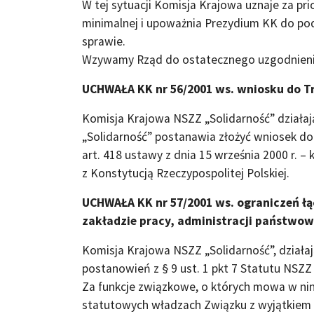
W tej sytuacji Komisja Krajowa uznaje za pr
minimalnej i upoważnia Prezydium KK do pod
sprawie.
Wzywamy Rząd do ostatecznego uzgodnienia 
UCHWAŁA KK nr 56/2001 ws. wniosku do T
Komisja Krajowa NSZZ „Solidarność” działaj
„Solidarność” postanawia złożyć wniosek d
art. 418 ustawy z dnia 15 września 2000 r. 
z Konstytucją Rzeczypospolitej Polskiej.
UCHWAŁA KK nr 57/2001 ws. ograniczeń ł
zakładzie pracy, administracji państwow
Komisja Krajowa NSZZ „Solidarność”, działają
postanowień z § 9 ust. 1 pkt 7 Statutu NSZZ 
Za funkcje związkowe, o których mowa w nin
statutowych władzach Związku z wyjątkiem 