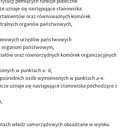
ytucji pełniących funkcje publiczne.
ze uznaje się następujące stanowiska:
partamentów oraz równoważnych komórek
entralnych organów państwowych,
terenowych urzędów państwowych
ym organom państwowym,
ziałów oraz równorzędnych komórek organizacyjnych
onych w punktach a- d,
b pośrednich osób wymienionych w punktach a-e.
icze uznaje się następujące stanowiska pochodzące z
,
atutach władz samorządowych obsadzane w wyniku