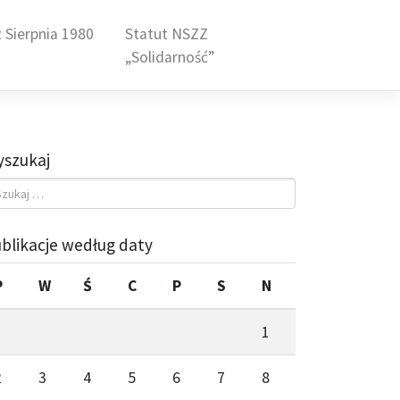
 Sierpnia 1980
Statut NSZZ
„Solidarność”
szukaj
blikacje według daty
P
W
Ś
C
P
S
N
1
2
3
4
5
6
7
8