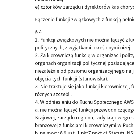
e) członków zarządu i dyrektorów kas chory
Łączenie funkcji związkowych z funkcją pełni
§ 4
1. Funkcji związkowych nie można łączyć z k
politycznych, z wyjątkami określonymi niżej.
2. Za kierowniczą funkcję w organizacji poli
organach organizacji politycznej posiadają
niezależnie od poziomu organizacyjnego na 
objęcia tych funkcji (stanowiska).
3. Nie traktuje się jako funkcji kierowniczej, 
różnych szczebli.
4. W odniesieniu do Ruchu Społecznego AWS
a. nie można łączyć funkcji przewodnicząceg
Krajowej, zarządu regionu, rady krajowego s
branżowej z funkcjami kierowniczymi w Ruc
b. na mocy § 9 ust. 1 pkt7 ppkt c) Statutu 