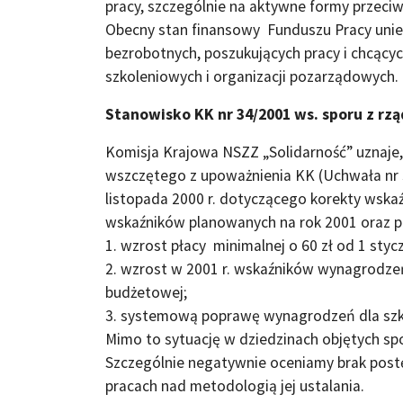
pracy, szczególnie na aktywne formy przeciw
Obecny stan finansowy Funduszu Pracy unie
bezrobotnych, poszukujących pracy i chcącyc
szkoleniowych i organizacji pozarządowych.
Stanowisko KK nr 34/2001 ws. sporu z rz
Komisja Krajowa NSZZ „Solidarność” uznaje
wszczętego z upoważnienia KK (Uchwała nr 3
listopada 2000 r. dotyczącego korekty wska
wskaźników planowanych na rok 2001 oraz po
1. wzrost płacy minimalnej o 60 zł od 1 stycz
2. wzrost w 2001 r. wskaźników wynagrodzeń
budżetowej;
3. systemową poprawę wynagrodzeń dla szk
Mimo to sytuację w dziedzinach objętych s
Szczególnie negatywnie oceniamy brak postę
pracach nad metodologią jej ustalania.