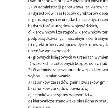
i samorządowej oraz we władzach innych inst
1) W administracji państwowej za kierownic
a) dyrektorów i zastępców dyrektorów de
organizacyjnych w urzędach naczelnych i c
b) dyrektorów urzędów wojewódzkich,
c) kierowników i zastępców kierowników 
podporządkowanych naczelnym i centraln
d) dyrektorów i zastępców dyrektorów wyd
urzędów wojewódzkich,
e) głównych księgowych w urzędach wymieni
f) wszelkich przełożonych bezpośrednich lu
2) W administracji samorządowej za kierown
wyboru lub mianowania:
a) członków zarządów gmin i związków gmin
b) członków zarządów powiatów,
c) członków zarządów województw,
d) kierownicze stanowiska określone w st
mianowania,