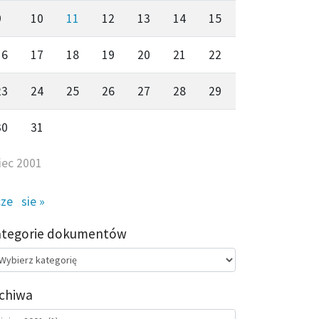
9
10
11
12
13
14
15
16
17
18
19
20
21
22
23
24
25
26
27
28
29
30
31
piec 2001
cze
sie »
ategorie dokumentów
egorie
kumentów
chiwa
chiwa