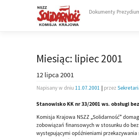
Skip
to
Dokumenty Prezydiu
content
Miesiąc:
lipiec 2001
12 lipca 2001
Napisany w dniu
11.07.2001
|
przez
Sekretar
Stanowisko KK nr 33/2001 ws. obsługi be
Komisja Krajowa NSZZ „Solidarność” domaga
zobowiązań finansowych w stosunku do bezr
występującymi opóźnieniami przekazywania