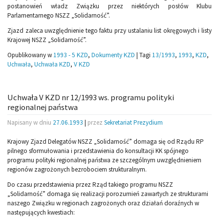
postanowień władz Związku przez niektórych posłów Klubu
Parlamentarnego NSZZ „Solidarność”.
Zjazd zaleca uwzględnienie tego faktu przy ustalaniu list okręgowych i listy
Krajowej NSZZ „Solidarność”.
Opublikowany w
1993 - 5 KZD
,
Dokumenty KZD
|
Tagi
13/1993
,
1993
,
KZD
,
Uchwała
,
Uchwała KZD
,
V KZD
Uchwała V KZD nr 12/1993 ws. programu polityki
regionalnej państwa
Napisany w dniu
27.06.1993
|
przez
Sekretariat Prezydium
Krajowy Zjazd Delegatów NSZZ „Solidarność” domaga się od Rządu RP
pilnego sformułowania i przedstawienia do konsultacji KK spójnego
programu polityki regionalnej państwa ze szczególnym uwzględnieniem
regionów zagrożonych bezrobociem strukturalnym.
Do czasu przedstawienia przez Rząd takiego programu NSZZ
„Solidarność” domaga się realizacji porozumień zawartych ze strukturami
naszego Związku w regionach zagrożonych oraz działań doraźnych w
następujących kwestiach: