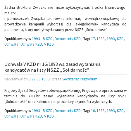
Żadna struktura Związku nie może wykorzystywać środka finansowego,
majątku
i pomieszczeń Związku jak równie informacji wewnątrzzwiązkowej dla
prowadzenia kampanii wyborczej dla jakiegokolwiek kandydata do
parlamentu, który nie był wystawiony przez NSZZ „Solidarność”.
Opublikowany w
1993 - 5 KZD
,
Dokumenty KZD
|
Tagi
17/1993
,
1993
,
KZD
,
Uchwała
,
Uchwała KZD
,
V KZD
Uchwała V KZD nr 16/1993 ws. zasad wyłaniania
kandydatów na listy NSZZ „Solidarność”
Napisany w dniu
27.06.1993
|
przez
Sekretariat Prezydium
Krajowy Zjazd Delegatów zobowiązuje Komisję Krajową do opracowania w
terminie do 7.07.br. zasad wyłaniania kandydatów na listy NSZZ
„Solidarność” oraz kalendarza i procedury czynności wyborczych.
Opublikowany w
1993 - 5 KZD
,
Dokumenty KZD
|
Tagi
16/1993
,
1993
,
KZD
,
Uchwała
,
Uchwała KZD
,
V KZD