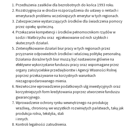
Przedłużenia zasiłków dla bezrobotnych do końca 1993 roku.
Rozstrzygnięcia w drodze rozporządzenia do ustawy o rentach i
emeryturach problemu wcześniejszych emerytur w tych regionach.
Zabezpieczenie wystarczających środków dla świadczenia pomocy
przez opiekę społeczną.
Przekazanie kompetencji i środków pełnomocnikom rządów w
Łodzi i Wałbrzychu oraz egzekwowanie od nich szybkich i
skutecznych działań.
Zintensyfikowanie działań biur pracy w tych regionach przez
przyznanie odpowiednich środków i właściwą politykę personalną.
Działania doraźne tych biur muszą być nastawione głównie na
efektywne wykorzystanie funduszu pracy oraz wspomagane przez
organy założycielskie przedsiębiorstw i Agencji Własności Rolnej
poprzez przekazywanie na korzystnych warunkach
niezagospodarowanego mienia.
Niezwłoczne wprowadzenie podatkowych ulg inwestycyjnych oraz
korzystniejszych form kredytowania poprzez utworzenie funduszu
gwarancyjnego.
Wprowadzenie ochrony rynku wewnętrznego na produkcję
wrażliwą, chronioną we wszystkich rozwiniętych państwach, taką jak
produkcja rolna, tekstylia, stali
i innych.
Kontroli legalności zatrudnienia.