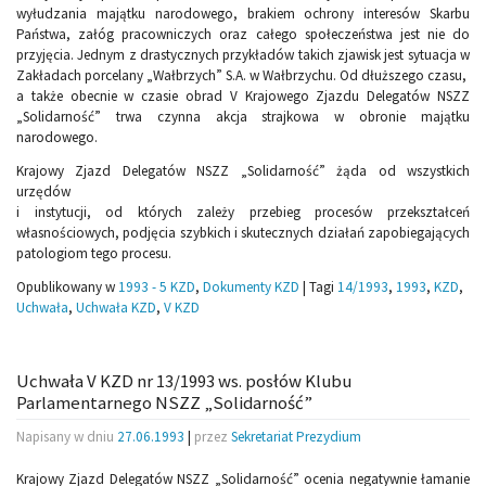
wyłudzania majątku narodowego, brakiem ochrony interesów Skarbu
Państwa, załóg pracowniczych oraz całego społeczeństwa jest nie do
przyjęcia. Jednym z drastycznych przykładów takich zjawisk jest sytuacja w
Zakładach porcelany „Wałbrzych” S.A. w Wałbrzychu. Od dłuższego czasu,
a także obecnie w czasie obrad V Krajowego Zjazdu Delegatów NSZZ
„Solidarność” trwa czynna akcja strajkowa w obronie majątku
narodowego.
Krajowy Zjazd Delegatów NSZZ „Solidarność” żąda od wszystkich
urzędów
i instytucji, od których zależy przebieg procesów przekształceń
własnościowych, podjęcia szybkich i skutecznych działań zapobiegających
patologiom tego procesu.
Opublikowany w
1993 - 5 KZD
,
Dokumenty KZD
|
Tagi
14/1993
,
1993
,
KZD
,
Uchwała
,
Uchwała KZD
,
V KZD
Uchwała V KZD nr 13/1993 ws. posłów Klubu
Parlamentarnego NSZZ „Solidarność”
Napisany w dniu
27.06.1993
|
przez
Sekretariat Prezydium
Krajowy Zjazd Delegatów NSZZ „Solidarność” ocenia negatywnie łamanie