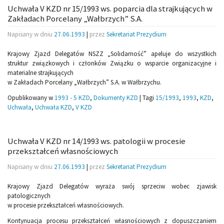
Uchwała V KZD nr 15/1993 ws. poparcia dla strajkujących w
Zakładach Porcelany „Wałbrzych” S.A.
Napisany w dniu
27.06.1993
|
przez
Sekretariat Prezydium
Krajowy Zjazd Delegatów NSZZ „Solidarność” apeluje do wszystkich
struktur związkowych i członków Związku o wsparcie organizacyjne i
materialne strajkujących
w Zakładach Porcelany „Wałbrzych” S.A. w Wałbrzychu.
Opublikowany w
1993 - 5 KZD
,
Dokumenty KZD
|
Tagi
15/1993
,
1993
,
KZD
,
Uchwała
,
Uchwała KZD
,
V KZD
Uchwała V KZD nr 14/1993 ws. patologii w procesie
przekształceń własnościowych
Napisany w dniu
27.06.1993
|
przez
Sekretariat Prezydium
Krajowy Zjazd Delegatów wyraża swój sprzeciw wobec zjawisk
patologicznych
w procesie przekształceń własnościowych.
Kontynuacja procesu przekształceń własnościowych z dopuszczaniem