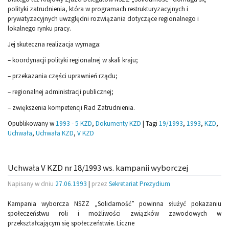
polityki zatrudnienia, która w programach restrukturyzacyjnych i
prywatyzacyjnych uwzględni rozwiązania dotyczące regionalnego i
lokalnego rynku pracy.
Jej skuteczna realizacja wymaga:
– koordynacji polityki regionalnej w skali kraju;
– przekazania części uprawnień rządu;
– regionalnej administracji publicznej;
– zwiększenia kompetencji Rad Zatrudnienia.
Opublikowany w
1993 - 5 KZD
,
Dokumenty KZD
|
Tagi
19/1993
,
1993
,
KZD
,
Uchwała
,
Uchwała KZD
,
V KZD
Uchwała V KZD nr 18/1993 ws. kampanii wyborczej
Napisany w dniu
27.06.1993
|
przez
Sekretariat Prezydium
Kampania wyborcza NSZZ „Solidarność” powinna służyć pokazaniu
społeczeństwu roli i możliwości związków zawodowych w
przekształcającym się społeczeństwie. Liczne