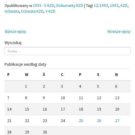
Opublikowany w
1993 - 5 KZD
,
Dokumenty KZD
|
Tagi
12/1993
,
1993
,
KZD
,
Uchwała
,
Uchwała KZD
,
V KZD
Nawigacja
Starsze wpisy
Nowsze wpisy
po
Wyszukaj
wpisach
Publikacje według daty
P
W
Ś
C
P
S
N
1
2
3
4
5
6
7
8
9
10
11
12
13
14
15
16
17
18
19
20
21
22
23
24
25
26
27
28
29
30