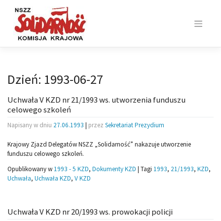
Skip
to
content
Dzień:
1993-06-27
Uchwała V KZD nr 21/1993 ws. utworzenia funduszu
celowego szkoleń
Napisany w dniu
27.06.1993
|
przez
Sekretariat Prezydium
Krajowy Zjazd Delegatów NSZZ „Solidarność” nakazuje utworzenie
funduszu celowego szkoleń.
Opublikowany w
1993 - 5 KZD
,
Dokumenty KZD
|
Tagi
1993
,
21/1993
,
KZD
,
Uchwała
,
Uchwała KZD
,
V KZD
Uchwała V KZD nr 20/1993 ws. prowokacji policji