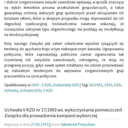
i dobrze zorganizowane związki zawodowe wpływają w sposób znaczący
na wybór kierunków procesu przekształceń gospodarczych, a także
gwarantują ochronę słabszych grup społecznych przed obciążaniem ich
kosztami reform, które w skrajnym przypadku mogą doprowadzić do ich
degradacji cywilizacyjnej. Doświadczenia światowe wskazują, że
rozwiązania ustrojowe typu oligarchicznego nie poddają się modyfikacją
na drodze pokojowej.
Rolą naszego Związku jest zatem odwrócenie wyraźnie rysujących się
tendencji do spychania Kraju w tym niebezpiecznym kierunku. Ugrupowania
polityczne, które zapowiadają publicznie zamiar ograniczenia tak
rozumianej roli związków zawodowych, ostrzegamy, że stoją na
przegranej pozycji, gdyż nawet system totalitarny nie zdołał przeciwstawić
się naturalnym tendencjom do wpływania zorganizowanych grup
pracowników na życie polityczne.
Opublikowany w
1993 - 5 KZD
,
Dokumenty KZD
|
Tagi
18/1993
,
1993
,
KZD
,
Uchwała
,
Uchwała KZD
,
V KZD
Uchwała V KZD nr 17/1993 ws. wykorzystania pomieszczeń
Związku dla prowadzenia kampanii wyborczej
Napisany w dniu
27.06.1993
|
przez
Sekretariat Prezydium