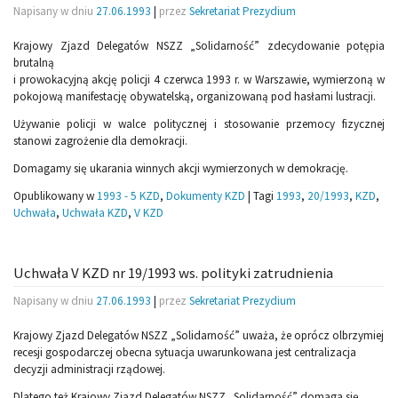
Napisany w dniu
27.06.1993
|
przez
Sekretariat Prezydium
Krajowy Zjazd Delegatów NSZZ „Solidarność” zdecydowanie potępia
brutalną
i prowokacyjną akcję policji 4 czerwca 1993 r. w Warszawie, wymierzoną w
pokojową manifestację obywatelską, organizowaną pod hasłami lustracji.
Używanie policji w walce politycznej i stosowanie przemocy fizycznej
stanowi zagrożenie dla demokracji.
Domagamy się ukarania winnych akcji wymierzonych w demokrację.
Opublikowany w
1993 - 5 KZD
,
Dokumenty KZD
|
Tagi
1993
,
20/1993
,
KZD
,
Uchwała
,
Uchwała KZD
,
V KZD
Uchwała V KZD nr 19/1993 ws. polityki zatrudnienia
Napisany w dniu
27.06.1993
|
przez
Sekretariat Prezydium
Krajowy Zjazd Delegatów NSZZ „Solidarność” uważa, że oprócz olbrzymiej
recesji gospodarczej obecna sytuacja uwarunkowana jest centralizacja
decyzji administracji rządowej.
Dlatego też Krajowy Zjazd Delegatów NSZZ „Solidarność” domaga się