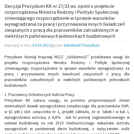
Decyzja Prezydium KK nr 27/23 ws. opinii o projekcie
rozporządzenia Ministra Rodziny i Polityki Społecznej
zmieniającego rozporządzenie w sprawie warunków
wynagradzania za pracę i przyznawania innych świadczeń
związanych z pracą dla pracowników zatrudnionych w
niektórych państwowych jednostkach budżetowych
Napisany w dniu
02.03.2023
|
przez
Sekretariat Prezydium
Prezydium Komisji Krajowej NSZZ „Solidarność” przedstawia uwagi do
projektu rozporządzenia Ministra Rodziny i Polityki Społecznej
zmieniającego rozporządzenie w sprawie warunków wynagradzania za
pracę i przyznawania innych świadczeń związanych z pracą dla
pracowników zatrudnionych w niektórych państwowych jednostkach
budżetowych.
1. Pracownicy Ochotniczych Hufców Pracy
Prezydium KK zwraca uwagę, że pomimo proponowanych zmian
minimalnych stawek wynagrodzenia zasadniczego dla pracowników OHP,
w §1 pkt.1 dot. załącznika nr 1, projekt zakłada, że w tabeli I w kat. I,
wynagrodzenia wzrosną o 4,8%. Jest to poniżej zagwarantowanego w
ustawie budżetowej na rok 2023 średniorocznego wskaźnika wzrostu
wynagrodzeń w państwowej sferze budżetowej, z wyłączeniem osób