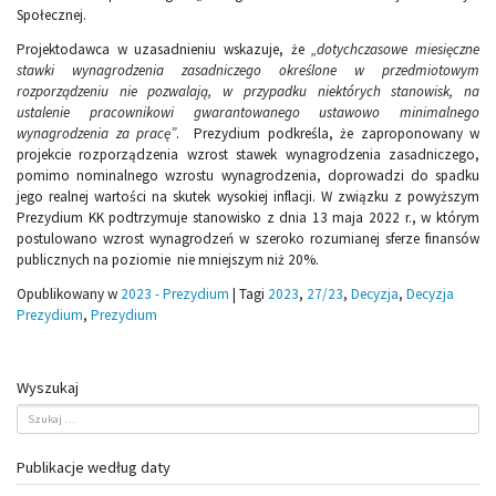
Społecznej.
Projektodawca w uzasadnieniu wskazuje, że
„dotychczasowe miesięczne
stawki wynagrodzenia zasadniczego określone w przedmiotowym
rozporządzeniu nie pozwalają, w przypadku niektórych stanowisk, na
ustalenie pracownikowi gwarantowanego ustawowo minimalnego
wynagrodzenia za pracę”
. Prezydium podkreśla, że zaproponowany w
projekcie rozporządzenia wzrost stawek wynagrodzenia zasadniczego,
pomimo nominalnego wzrostu wynagrodzenia, doprowadzi do spadku
jego realnej wartości na skutek wysokiej inflacji. W związku z powyższym
Prezydium KK podtrzymuje stanowisko z dnia 13 maja 2022 r., w którym
postulowano wzrost wynagrodzeń w szeroko rozumianej sferze finansów
publicznych na poziomie nie mniejszym niż 20%.
Opublikowany w
2023 - Prezydium
|
Tagi
2023
,
27/23
,
Decyzja
,
Decyzja
Prezydium
,
Prezydium
Wyszukaj
Publikacje według daty