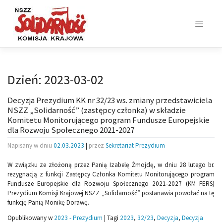
Skip
to
content
Dzień:
2023-03-02
Decyzja Prezydium KK nr 32/23 ws. zmiany przedstawiciela
NSZZ „Solidarność” (zastępcy członka) w składzie
Komitetu Monitorującego program Fundusze Europejskie
dla Rozwoju Społecznego 2021-2027
Napisany w dniu
02.03.2023
|
przez
Sekretariat Prezydium
W związku ze złożoną przez Panią Izabelę Żmojdę, w dniu 28 lutego br.
rezygnacją z funkcji Zastępcy Członka Komitetu Monitorującego program
Fundusze Europejskie dla Rozwoju Społecznego 2021-2027 (KM FERS)
Prezydium Komisji Krajowej NSZZ „Solidarność” postanawia powołać na tę
funkcję Panią Monikę Dorawę.
Opublikowany w
2023 - Prezydium
|
Tagi
2023
,
32/23
,
Decyzja
,
Decyzja