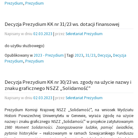
Prezydium
,
Prezydium
Decyzja Prezydium KK nr 31/23 ws. dotacji finansowej
Napisany w dniu
02.03.2023
|
przez
Sekretariat Prezydium
do użytku służbowego)
Opublikowany w
2023 - Prezydium
|
Tagi
2023
,
31/23
,
Decyzja
,
Decyzja
Prezydium
,
Prezydium
Decyzja Prezydium KK nr 30/23 ws. zgody na użycie nazwy i
znaku graficznego NSZZ „Solidarność”
Napisany w dniu
02.03.2023
|
przez
Sekretariat Prezydium
Prezydium Komisji Krajowej NSZZ „Solidarność”, na wniosek Wydziału
Historii Powszechnej Uniwersytetu w Genewie, wyraża zgodę na użycie
nazwy i znaku graficznego NSZZ „Solidarność” w projekcie zatytułowanym
1980 Moment Solidarności. Zaangażowanie ludzkie, pamięć świadków,
pytania historyków
– realizowanym w ramach Szwajcarskiego Funduszu