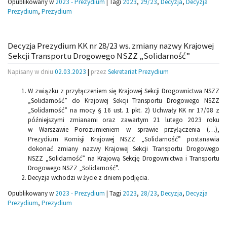
Opublikowany w
2023 - Prezydium
|
Tagi
2023
,
29/23
,
Decyzja
,
Decyzja
Prezydium
,
Prezydium
Decyzja Prezydium KK nr 28/23 ws. zmiany nazwy Krajowej
Sekcji Transportu Drogowego NSZZ „Solidarność”
Napisany w dniu
02.03.2023
|
przez
Sekretariat Prezydium
W związku z przyłączeniem się Krajowej Sekcji Drogownictwa NSZZ
„Solidarność” do Krajowej Sekcji Transportu Drogowego NSZZ
„Solidarność” na mocy § 16 ust. 1 pkt. 2) Uchwały KK nr 17/08 z
późniejszymi zmianami oraz zawartym 21 lutego 2023 roku
w Warszawie Porozumieniem w sprawie przyłączenia (…),
Prezydium Komisji Krajowej NSZZ „Solidarność” postanawia
dokonać zmiany nazwy Krajowej Sekcji Transportu Drogowego
NSZZ „Solidarność” na Krajową Sekcję Drogownictwa i Transportu
Drogowego NSZZ „Solidarność”.
Decyzja wchodzi w życie z dniem podjęcia.
Opublikowany w
2023 - Prezydium
|
Tagi
2023
,
28/23
,
Decyzja
,
Decyzja
Prezydium
,
Prezydium