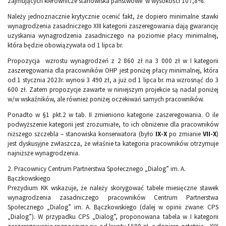
zajmujących kierownicze stanowiska państwowe w wysokości 107,8%.
Należy jednoznacznie krytycznie ocenić fakt, że dopiero minimalne stawki
wynagrodzenia zasadniczego XIII kategorii zaszeregowania dają gwarancję
uzyskania wynagrodzenia zasadniczego na poziomie płacy minimalnej,
która będzie obowiązywała od 1 lipca br.
Propozycja wzrostu wynagrodzeń z 2 860 zł na 3 000 zł w I kategorii
zaszeregowania dla pracowników OHP jest poniżej płacy minimalnej, która
od 1 stycznia 2023r. wynosi 3 490 zł, a już od 1 lipca br. ma wzrosnąć do 3
600 zł. Zatem propozycje zawarte w niniejszym projekcie są nadal poniżej
w/w wskaźników, ale również poniżej oczekiwań samych pracowników.
Ponadto w §1 pkt.2 w tab. II zmieniono kategorie zaszeregowania. O ile
podwyższenie kategorii jest zrozumiałe, to ich obniżenie dla pracowników
niższego szczebla – stanowiska konserwatora (było
IX-X
po zmianie
VII-X
)
jest dyskusyjne zwłaszcza, że właśnie ta kategoria pracowników otrzymuje
najniższe wynagrodzenia.
2. Pracownicy Centrum Partnerstwa Społecznego „Dialog” im. A.
Bączkowskiego
Prezydium KK wskazuje, że należy skorygować tabele miesięczne stawek
wynagrodzenia zasadniczego pracowników Centrum Partnerstwa
Społecznego „Dialog” im. A. Bączkowskiego (dalej w opinii zwane: CPS
„Dialog”). W przypadku CPS „Dialog”, proponowana tabela w I kategorii