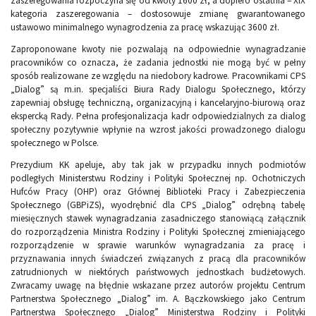
zaszeregowania rozpoczyna się od kwoty 1600 zł, a dopiero ostatnia – XIX
kategoria zaszeregowania – dostosowuje zmianę gwarantowanego
ustawowo minimalnego wynagrodzenia za pracę wskazując 3600 zł.
Zaproponowane kwoty nie pozwalają na odpowiednie wynagradzanie
pracowników co oznacza, że zadania jednostki nie mogą być w pełny
sposób realizowane ze względu na niedobory kadrowe. Pracownikami CPS
„Dialog” są m.in. specjaliści Biura Rady Dialogu Społecznego, którzy
zapewniaj obsługę techniczną, organizacyjną i kancelaryjno-biurową oraz
ekspercką Rady. Pełna profesjonalizacja kadr odpowiedzialnych za dialog
społeczny pozytywnie wpłynie na wzrost jakości prowadzonego dialogu
społecznego w Polsce.
Prezydium KK apeluje, aby tak jak w przypadku innych podmiotów
podległych Ministerstwu Rodziny i Polityki Społecznej np. Ochotniczych
Hufców Pracy (OHP) oraz Głównej Biblioteki Pracy i Zabezpieczenia
Społecznego (GBPiZS), wyodrębnić dla CPS „Dialog” odrębną tabelę
miesięcznych stawek wynagradzania zasadniczego stanowiącą załącznik
do rozporządzenia Ministra Rodziny i Polityki Społecznej zmieniającego
rozporządzenie w sprawie warunków wynagradzania za pracę i
przyznawania innych świadczeń związanych z pracą dla pracowników
zatrudnionych w niektórych państwowych jednostkach budżetowych.
Zwracamy uwagę na błędnie wskazane przez autorów projektu Centrum
Partnerstwa Społecznego „Dialog” im. A. Bączkowskiego jako Centrum
Partnerstwa Społecznego „Dialog” Ministerstwa Rodziny i Polityki