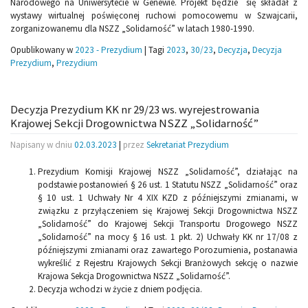
Narodowego na Uniwersytecie w Genewie. Projekt będzie się składał z
wystawy wirtualnej poświęconej ruchowi pomocowemu w Szwajcarii,
zorganizowanemu dla NSZZ „Solidarność” w latach 1980-1990.
Opublikowany w
2023 - Prezydium
|
Tagi
2023
,
30/23
,
Decyzja
,
Decyzja
Prezydium
,
Prezydium
Decyzja Prezydium KK nr 29/23 ws. wyrejestrowania
Krajowej Sekcji Drogownictwa NSZZ „Solidarność”
Napisany w dniu
02.03.2023
|
przez
Sekretariat Prezydium
Prezydium Komisji Krajowej NSZZ „Solidarność”, działając na
podstawie postanowień § 26 ust. 1 Statutu NSZZ „Solidarność” oraz
§ 10 ust. 1 Uchwały Nr 4 XIX KZD z późniejszymi zmianami, w
związku z przyłączeniem się Krajowej Sekcji Drogownictwa NSZZ
„Solidarność” do Krajowej Sekcji Transportu Drogowego NSZZ
„Solidarność” na mocy § 16 ust. 1 pkt. 2) Uchwały KK nr 17/08 z
późniejszymi zmianami oraz zawartego Porozumienia, postanawia
wykreślić z Rejestru Krajowych Sekcji Branżowych sekcję o nazwie
Krajowa Sekcja Drogownictwa NSZZ „Solidarność”.
Decyzja wchodzi w życie z dniem podjęcia.