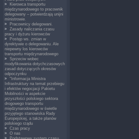
Kierowca transportu
międzynarodowego to pracownik
delegowany – potwierdzają unijni
ministrowie.
Pracownicy delegowani.
Zasady naliczania czasu
pracy i dyżuru kierowców
Postęp ws. zmian w
dyrektywie o delegowaniu. Ale
niepewny los kierowców
transportu międzynarodowego
Sprzeciw wobec
modyfikowania dotychczasowych
zasad dotyczących okresów
odpoczynku
"Informacja Ministra
Infrastruktury na temat przebiegu
i efektów negocjacji Pakietu
Mobilności w aspekcie
przyszłości polskiego sektora
drogowego transportu
międzynarodowego w świetle
przyjętego stanowiska Rady
Europejskiej, a także planów
polskiego rządu
Czas pracy
O nas
Podstawowy system czasu