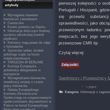
pierwszej kolejności o os
artykuły
Portugalii i Hiszpanii, gdz
Wymagania stawiane
się przewóz substancji
kierowcom zawodowym
sprawiedliwości, jako obcią
Ciasteczka
Koniec protestu na Śląsku.
przewożonym ładunku; po
Informacje dotyczące budowy
systemu odcinkowej kontroli
miejscach, bez jego weryfi
prędkości
przewozowe CMR itp
Kierowcy mają prawo do zdjęć
z fotoradarów
Sprzeciwu wobec działań
Czytaj więcej:
polskiego rządu na forum
międzynarodowym.
TRAGEDIA W BERLINIE
Komisja Europejska
potwierdza delegowanie w
transporcie
Spedytorzy i Przewoźnicy 
Wynagradzanie kierowców,
nowelizacji ustawy o czasie
pracy kierowców.
« poprz.
Debata Europejskiego
Kategoria:
Informacje z zagrani
Komitetu Ekonomiczno-
Społecznego ze zorganizowanym
społeczeństwem obywatelskim w
Polsce na temat Europejskiego
Filaru praw socjalnych.