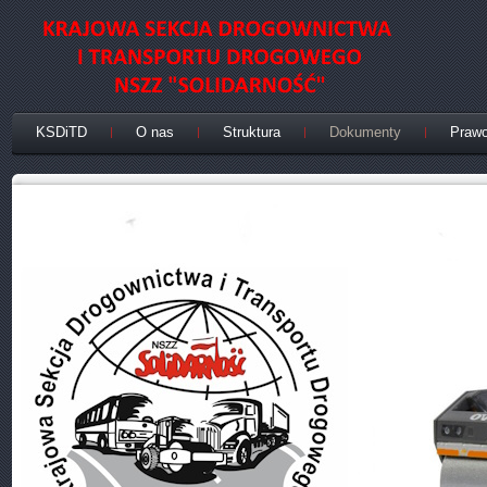
KSDiTD
O nas
Struktura
Dokumenty
Praw