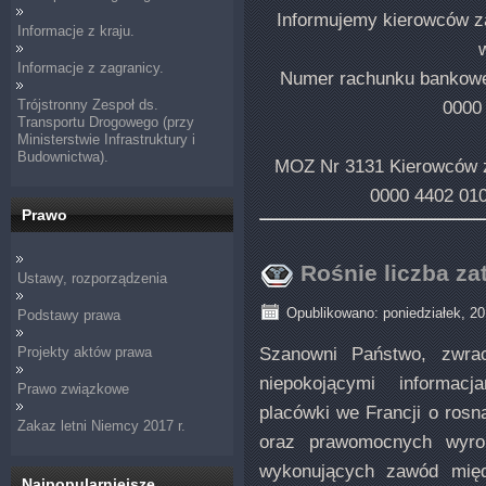
Informujemy kierowców z
Informacje z kraju.
Informacje z zagranicy.
Numer rachunku banko
Trójstronny Zespoł ds.
0000
Transportu Drogowego (przy
Ministerstwie Infrastruktury i
Budownictwa).
MOZ Nr 3131 Kierowców
0000 4402 01
Prawo
Rośnie liczba za
Ustawy, rozporządzenia
Opublikowano: poniedziałek, 20
Podstawy prawa
Szanowni Państwo, zwr
Projekty aktów prawa
niepokojącymi informac
Prawo związkowe
placówki we Francji o rosn
Zakaz letni Niemcy 2017 r.
oraz prawomocnych wyrok
wykonujących zawód mię
Najpopularniejsze