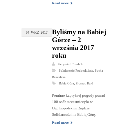
Read more
Byliśmy na Babiej
04
WRZ
2017
Górze – 2
września 2017
roku
Krzysztof Chudzik
,
Solidarność Podbeskidzie
Sucha
Beskidzka
,
,
Babia Góra
Proseat
Rajd
Pomimo kapryśnej pogody ponad
100 osób uczestniczyło w
Ogólnopolskim Rajdzie
Solidarności na Babią Górę.
Read more