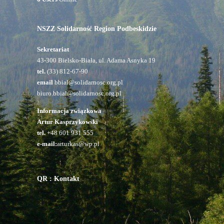
NSZZ Solidarność Region Podbeskidzie
Sekretariat
43-300 Bielsko-Biała, ul. Adama Asnyka 19
tel.
(33) 812-67-90
email
bbial@solidarnosc.org.pl
biuro.bbial@solidarnosc.org.pl
Informacja związkowa
Artur Kasprzykowski
tel.
+48 601 931 555
e-mail:
arturkas@wp.pl
QR : Kontakt