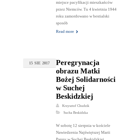
miejsce pacyfikacji mieszkańców
przez Niemców. Tu 4 kwietnia 1944
roku zamordowano w bestialski
sposób
Read more
Peregrynacja
15
SIE
2017
obrazu Matki
Bożej Solidarności
w Suchej
Beskidzkiej
Krzysztof Chudzik
Sucha Beskidzka
W sobotę 12 sierpnia w kościele
Nawiedzenia Najświętszej Marii
Panny w Suchej Beskidzkiej