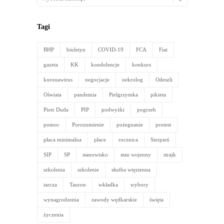
archiwalne
Tagi
BHP
biuletyn
COVID-19
FCA
Fiat
gazeta
KK
kondolencje
konkurs
koronawirus
negocjacje
nekrolog
Odeszli
Oświata
pandemia
Pielgrzymka
pikieta
Piotr Duda
PIP
podwyżki
pogrzeb
pomoc
Porozumienie
pożegnanie
protest
płaca minimalna
płace
rocznica
Sierpień
SIP
SP
stanowisko
stan wojenny
strajk
szkolenia
szkolenie
służba więzienna
tarcza
Tauron
wkładka
wybory
wynagrodzenia
zawody wędkarskie
święta
życzenia