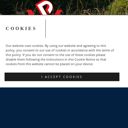
COOKIES
Our website uses cookies. By using our website and agreeing to this
policy, you consent to our use of cookies in accordance with the terms of
this policy. If you do not consent to the use of these cookies please
disable them following the instructions in this Cookie Notice so that
cookies from this website cannot be placed on your device.
Copyright © 2015-2023 NSZZ Solidarność - Region
I ACCEPT COOKIES
Podbeskidzie
FACEBOOK
POZNAJ NAS
DLACZEGO WARTO?
POLITYKA PRYWATNOŚCI
KONTAKT