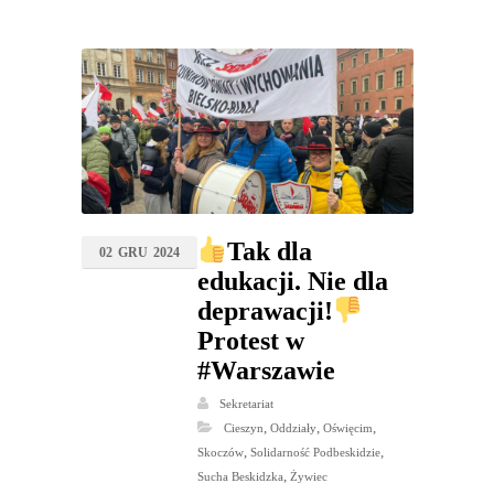
Tak dla
02
GRU
2024
edukacji. Nie dla
deprawacji!
Protest w
#Warszawie
Sekretariat
,
,
,
Cieszyn
Oddziały
Oświęcim
,
,
Skoczów
Solidarność Podbeskidzie
,
Sucha Beskidzka
Żywiec