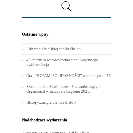
Ostatnie wpisy
Likwdacja bielskiej spółki Shiloh
43. rocznica wprowadzenia stanu wojennego
#wideorelacja
Gra „TROPAMI SOLIDARNOŚCI” w obiektywie IPN
Szkolenie dla Skarbników i Przewodniczących
Organizacji w Zarządzie Regionu 2025r.
Historyczna gra dla licealistów
Nadchodzące wydarzenia
There are no upcoming events at this time.