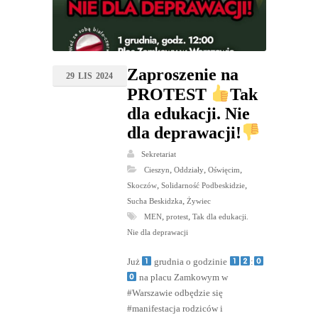
Zaproszenie na
29
LIS
2024
PROTEST
Tak
dla edukacji. Nie
dla deprawacji!
Sekretariat
,
,
,
Cieszyn
Oddziały
Oświęcim
,
,
Skoczów
Solidarność Podbeskidzie
,
Sucha Beskidzka
Żywiec
,
,
MEN
protest
Tak dla edukacji.
Nie dla deprawacji
Już
grudnia o godzinie
:
na placu Zamkowym w
#Warszawie odbędzie się
#manifestacja rodziców i