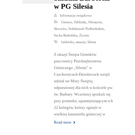
w PG Silesia
Informacja związkowa
,
,
,
Cieszyn
Oddziały
Oświęcim
,
,
Skoczów
Solidarność Podbeskidzie
,
Sucha Beskidzka
Żywiec
,
,
barbórka
sanacja
Silesia
Z okazji Święta Górników
pracownicy Przedsiębiorstwa
Górniczego „Silesia” w
Czechowicach-Dziedzicach wzięli
udział we Mszy Świętej,
odprawionej dla nich w kościele pw.
św. Barbary. Wcześniej spotkali się
przy pomniku, upamiętniającym ich
22 kolegów, którzy zginęli w
wielkiej katastrofie górniczej w
Read more