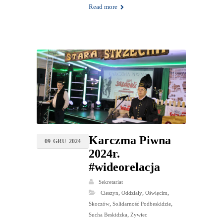
Read more
Karczma Piwna
09
GRU
2024
2024r.
#wideorelacja
Sekretariat
,
,
,
Cieszyn
Oddziały
Oświęcim
,
,
Skoczów
Solidarność Podbeskidzie
,
Sucha Beskidzka
Żywiec