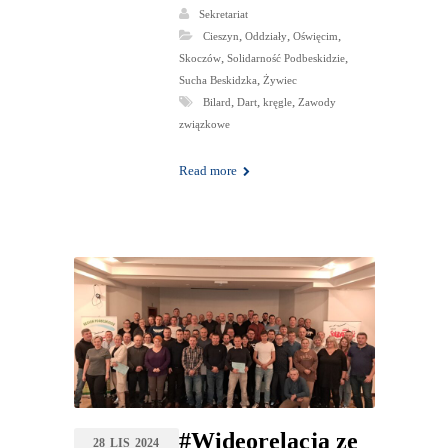
Sekretariat
,
,
,
Cieszyn
Oddziały
Oświęcim
,
,
Skoczów
Solidarność Podbeskidzie
,
Sucha Beskidzka
Żywiec
,
,
,
Bilard
Dart
kręgle
Zawody
związkowe
Read more
#Wideorelacja ze
28
LIS
2024