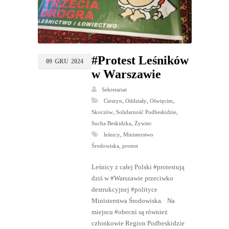
#Protest Leśników
09
GRU
2024
w Warszawie
Sekretariat
,
,
,
Cieszyn
Oddziały
Oświęcim
,
,
Skoczów
Solidarność Podbeskidzie
,
Sucha Beskidzka
Żywiec
,
leśnicy
Ministerstwo
,
Środowiska
protest
Leśnicy z całej Polski #protestują
dziś w #Warszawie przeciwko
destrukcyjnej #polityce
Ministerstwa Środowiska. Na
miejscu #obecni są również
członkowie Region Podbeskidzie