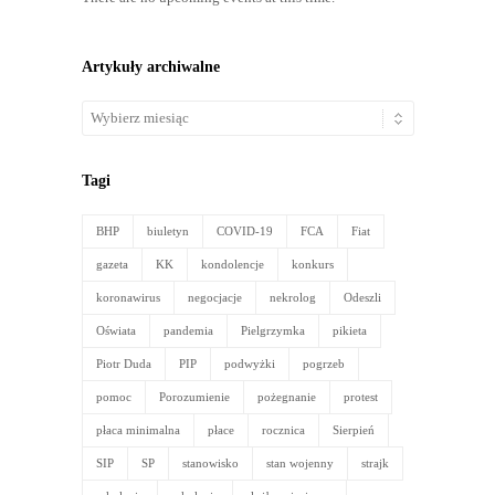
Artykuły archiwalne
Artykuły
archiwalne
Tagi
BHP
biuletyn
COVID-19
FCA
Fiat
gazeta
KK
kondolencje
konkurs
koronawirus
negocjacje
nekrolog
Odeszli
Oświata
pandemia
Pielgrzymka
pikieta
Piotr Duda
PIP
podwyżki
pogrzeb
pomoc
Porozumienie
pożegnanie
protest
płaca minimalna
płace
rocznica
Sierpień
SIP
SP
stanowisko
stan wojenny
strajk