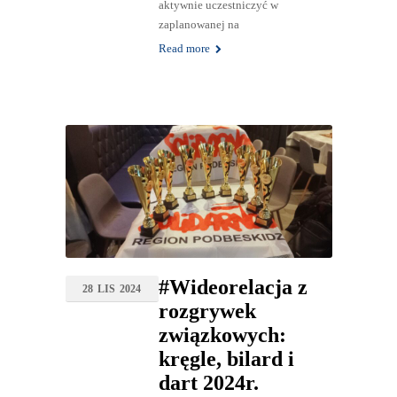
aktywnie uczestniczyć w
zaplanowanej na
Read more
#Wideorelacja z
28
LIS
2024
rozgrywek
związkowych:
kręgle, bilard i
dart 2024r.