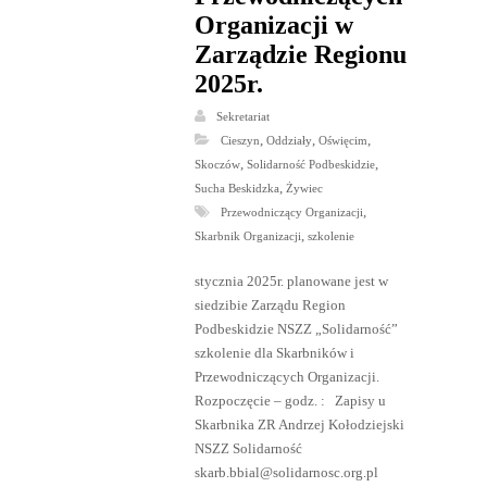
Organizacji w
Zarządzie Regionu
2025r.
Sekretariat
,
,
,
Cieszyn
Oddziały
Oświęcim
,
,
Skoczów
Solidarność Podbeskidzie
,
Sucha Beskidzka
Żywiec
,
Przewodniczący Organizacji
,
Skarbnik Organizacji
szkolenie
stycznia 2025r. planowane jest w
siedzibie Zarządu Region
Podbeskidzie NSZZ „Solidarność”
szkolenie dla Skarbników i
Przewodniczących Organizacji.
Rozpoczęcie – godz. : Zapisy u
Skarbnika ZR Andrzej Kołodziejski
NSZZ Solidarność
skarb.bbial@solidarnosc.org.pl