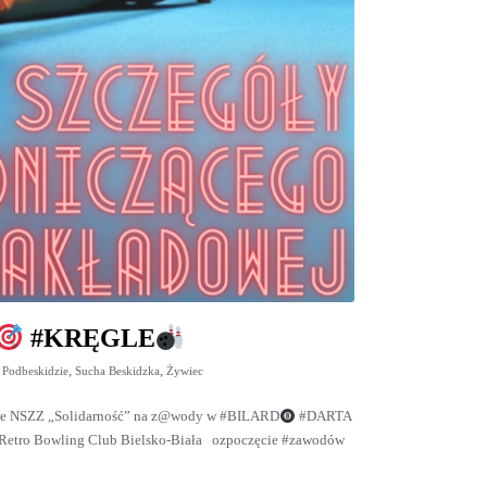
#KRĘGLE
,
,
 Podbeskidzie
Sucha Beskidzka
Żywiec
zie NSZZ „Solidarność” na z@wody w #BILARD
#DARTA
@Retro Bowling Club Bielsko-Biała ozpoczęcie #zawodów