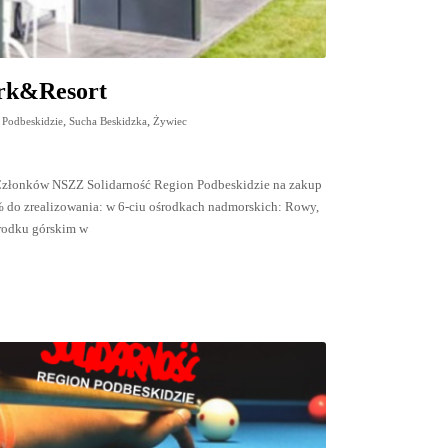
ark&Resort
,
,
 Podbeskidzie
Sucha Beskidzka
Żywiec
a Członków NSZZ Solidarność Region Podbeskidzie na zakup
 do zrealizowania: w 6-ciu ośrodkach nadmorskich: Rowy,
środku górskim w