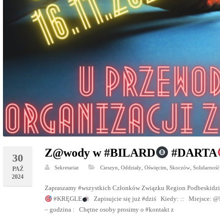
Z@wody w #BILARD
#DARTA
30
,
,
,
,
Sekretariat
Cieszyn
Oddziały
Oświęcim
Skoczów
Solidarność
PAŹ
2024
Zapraszamy #wszystkich Członków Związku Region Podbeskid
#KRĘGLE
Zapisujcie się już #dziś Kiedy: :: Miejsce: 
– godzina : Chętne osoby prosimy o #kontakt z