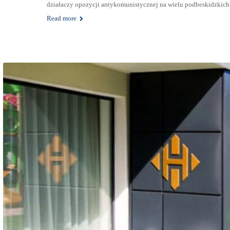
działaczy opozycji antykomunistycznej na wielu podbeskidzkich
Read more