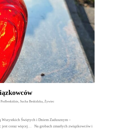
wiązkowców
,
,
 Podbeskidzie
Sucha Beskidzka
Żywiec
cią Wszystkich Świętych i Dniem Zadusznym –
c jest coraz więcej… Na grobach zmarłych związkowców i