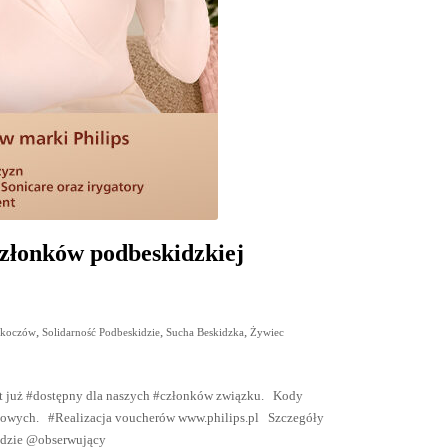
złonków podbeskidzkiej
,
,
,
Skoczów
Solidarność Podbeskidzie
Sucha Beskidzka
Żywiec
t już #dostępny dla naszych #członków związku. Kody
adowych. #Realizacja voucherów www.philips.pl Szczegóły
kidzie @obserwujący