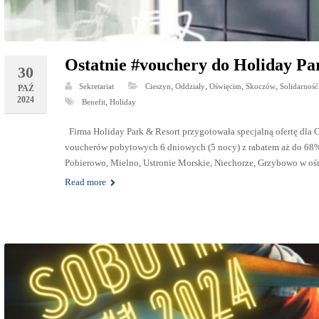
Ostatnie #vouchery do Holiday P
30
,
,
,
,
Sekretariat
Cieszyn
Oddziały
Oświęcim
Skoczów
Solidarność
PAŹ
2024
,
Benefit
Holiday
Firma Holiday Park & Resort przygotowała specjalną ofertę dl
voucherów pobytowych 6 dniowych (5 nocy) z rabatem aż do 68%
Pobierowo, Mielno, Ustronie Morskie, Niechorze, Grzybowo w o
Read more