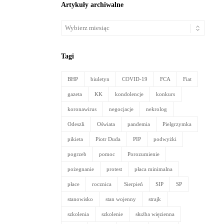
Artykuły archiwalne
Artykuły
archiwalne
Tagi
BHP
biuletyn
COVID-19
FCA
Fiat
gazeta
KK
kondolencje
konkurs
koronawirus
negocjacje
nekrolog
Odeszli
Oświata
pandemia
Pielgrzymka
pikieta
Piotr Duda
PIP
podwyżki
pogrzeb
pomoc
Porozumienie
pożegnanie
protest
płaca minimalna
płace
rocznica
Sierpień
SIP
SP
stanowisko
stan wojenny
strajk
szkolenia
szkolenie
służba więzienna