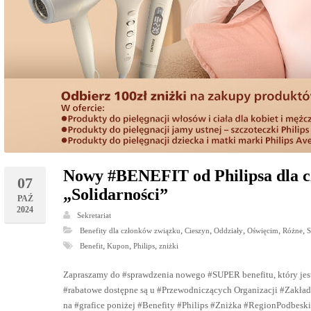
Nowy #BENEFIT od Philipsa dla c
07
„Solidarności”
PAŹ
2024
Sekretariat
,
,
,
,
,
Benefity dla członków związku
Cieszyn
Oddziały
Oświęcim
Różne
,
,
,
Benefit
Kupon
Philips
zniżki
Zapraszamy do #sprawdzenia nowego #SUPER benefitu, który jes
#rabatowe dostępne są u #Przewodniczących Organizacji #Zakł
na #grafice poniżej #Benefity #Philips #Zniżka #RegionPodbes