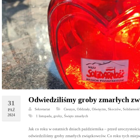
Odwiedziliśmy groby zmarłych z
31
,
,
,
,
Sekretariat
Cieszyn
Oddziały
Oświęcim
Skoczów
Solidarność
PAŹ
2024
,
,
1 listopada
groby
Święto zmarłych
Jak co roku w ostatnich dniach października – przed uroczystoś
odwiedziliśmy groby zmarłych związkowców. Co roku tych miejs