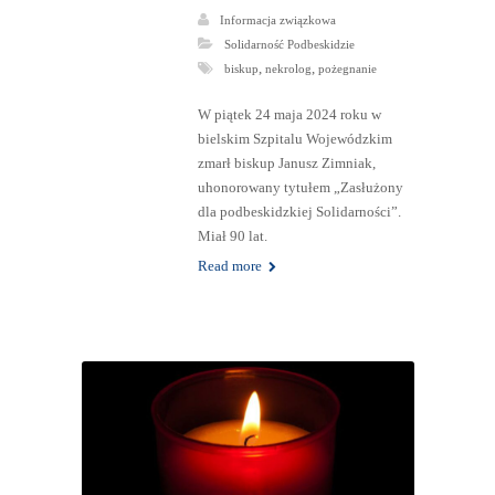
Informacja związkowa
Solidarność Podbeskidzie
,
,
biskup
nekrolog
pożegnanie
W piątek 24 maja 2024 roku w
bielskim Szpitalu Wojewódzkim
zmarł biskup Janusz Zimniak,
uhonorowany tytułem „Zasłużony
dla podbeskidzkiej Solidarności”.
Miał 90 lat.
Read more