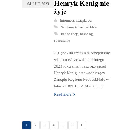
Henryk Kenig nie
04
LUT
2023
żyje
Informacja związkowa
Solidarność Podbeskidzie
,
,
kondolencje
nekrolog
pożegnanie
Z głębokim smutkiem przyjęliśmy
wiadomość, że w dniu 4 lutego
2023 roku zmarł nasz przyjaciel
Henryk Kenig, przewodniczący
Zarządu Regionu Podbeskidzie w
latach 1989-1992. Miał 88 lat.
Read more
1
2
3
4
…
6