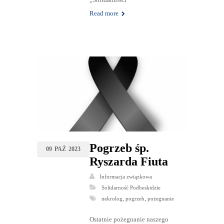
Read more
Pogrzeb śp.
09
PAŹ
2023
Ryszarda Fiuta
Informacja związkowa
Solidarność Podbeskidzie
,
,
nekrolog
pogrzeb
pożegnanie
Ostatnie pożegnanie naszego