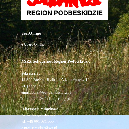
UserOnline
6 Users
Online
NSZZ Solidarność Region Podbeskidzie
Sekretariat
43-300 Bielsko-Biała, ul. Adama Asnyka 19
tel.
(33) 812-67-90
email
bbial@solidarnosc.org.pl
biuro.bbial@solidarnosc.org.pl
Informacja związkowa
Artur Kasprzykowski
tel.
+48 601 931 555
e-mail:
arturkas@wp.pl