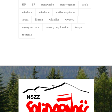
SIP
SP
stanowisko
stan wojenny
strajk
szkolenia
szkolenie
służba więzienna
tarcza
Tauron
wkładka
wybory
wynagrodzenia
zawody wędkarskie
święta
życzenia