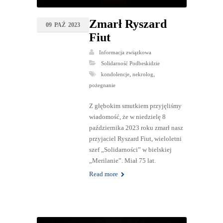
Zmarł Ryszard
09
PAŹ
2023
Fiut
Informacja związkowa
Solidarność Podbeskidzie
,
,
kondolencje
nekrolog
pożegnanie
Z głębokim smutkiem przyjęliśmy
wiadomość, że w niedzielę 8
października 2023 roku zmarł nasz
przyjaciel Ryszard Fiut, wieloletni
szef „Solidarności” w bielskiej
„Merilanie”. Miał 75 lat.
Read more