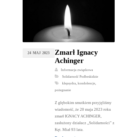
Zmarł Ignacy
24
MAJ
2023
Achinger
Informacja związkowa
Solidarność Podbeskidzie
,
,
klepsydra
kondolencje
pożegnanie
Z głębokim smutkiem przyjęliśmy
wiadomość, że 20 maja 2023 roku
zmarł IGNACY ACHINGER,
zasłużony działacz „Solidarności” z
Kęt. Miał 93 lata.