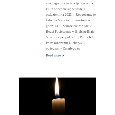
zmarłego przyjaciela śp. Ryszarda
Fiuta odbędzie się w środę 11
października 2023 r. Rozpocznie je
żałobna Msza św. odprawiona o
godz. 14.00 w kościele pw. Matki
Bożej Pocieszenia w Bielsku-Białej
Straconce przy ul. Złoty Potok 6 A.
Po zakończeniu Eucharystii
pożegnamy Zmarłego na
Read more