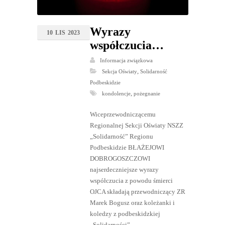
Wyrazy
10
LIS
2023
współczucia…
Informacja związkowa
,
Sekcja Oświaty
Solidarność
Podbeskidzie
,
kondolencje
pożegnanie
Wiceprzewodniczącemu
Regionalnej Sekcji Oświaty NSZZ
„Solidarność” Regionu
Podbeskidzie BŁAŻEJOWI
DOBROGOSZCZOWI
najserdeczniejsze wyrazy
współczucia z powodu śmierci
OJCA składają przewodniczący ZR
Marek Bogusz oraz koleżanki i
koledzy z podbeskidzkiej
„Solidarności”