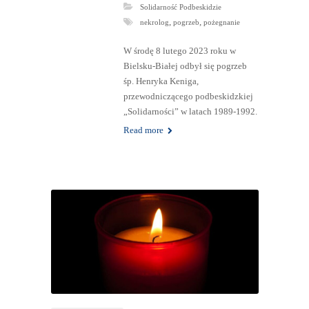
Solidarność Podbeskidzie
,
,
nekrolog
pogrzeb
pożegnanie
W środę 8 lutego 2023 roku w
Bielsku-Białej odbył się pogrzeb
śp. Henryka Keniga,
przewodniczącego podbeskidzkiej
„Solidarności” w latach 1989-1992.
Read more