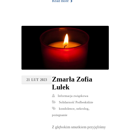
Read more
Zmarła Zofia
21
LUT
2023
Lulek
Informacja związkowa
Solidarność Podbeskidzie
,
,
kondolence
nekrolog
pożegnanie
Z głębokim smutkiem przyjęliśmy