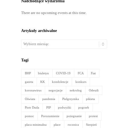
Nadchodzące wydarzenia
There are no upcoming events at this time.
Artykuły archiwalne
Artykuły
archiwalne
Tagi
BHP
biuletyn
COVID-19
FCA
Fiat
gazeta
KK
kondolencje
konkurs
koronawirus
negocjacje
nekrolog
Odeszli
Oświata
pandemia
Pielgrzymka
pikieta
Piotr Duda
PIP
podwyżki
pogrzeb
pomoc
Porozumienie
pożegnanie
protest
płaca minimalna
płace
rocznica
Sierpień