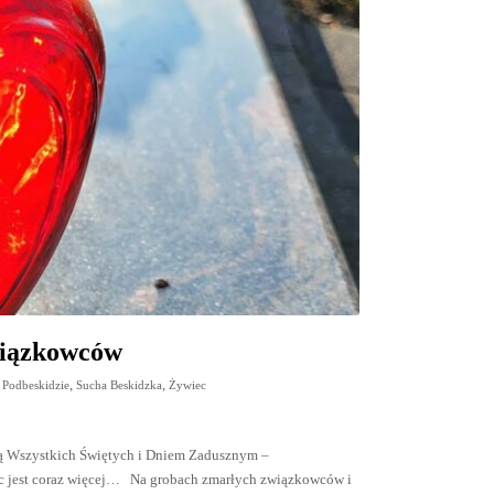
wiązkowców
,
,
 Podbeskidzie
Sucha Beskidzka
Żywiec
cią Wszystkich Świętych i Dniem Zadusznym –
c jest coraz więcej… Na grobach zmarłych związkowców i