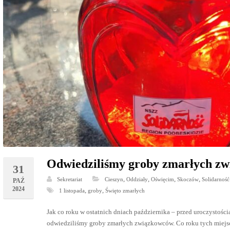
Odwiedziliśmy groby zmarłych z
31
,
,
,
,
Sekretariat
Cieszyn
Oddziały
Oświęcim
Skoczów
Solidarność
PAŹ
2024
,
,
1 listopada
groby
Święto zmarłych
Jak co roku w ostatnich dniach października – przed uroczystoś
odwiedziliśmy groby zmarłych związkowców. Co roku tych miejs