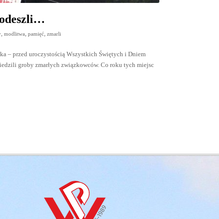
 odeszli…
,
,
,
y
modlitwa
pamięć
zmarli
nika – przed uroczystością Wszystkich Świętych i Dniem
iedzili groby zmarłych związkowców. Co roku tych miejsc