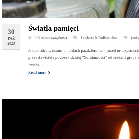
Światła pamięci
30
Informacja związkowa
Solidarność Podbeskidzie
grob
PAŹ
2023
Jak co roku w ostatnich dniach października – przed uroczystoś
przedstawiciele podbeskidzkiej “Solidarności” odwiedzili groby 
więcej…
Read more