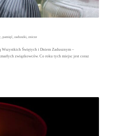
,
,
,
y
pamięć
zaduszki
znicze
cią Wszystkich Świętych i Dniem Zadusznym –
zmarłych związkowców. Co roku tych miejsc jest coraz