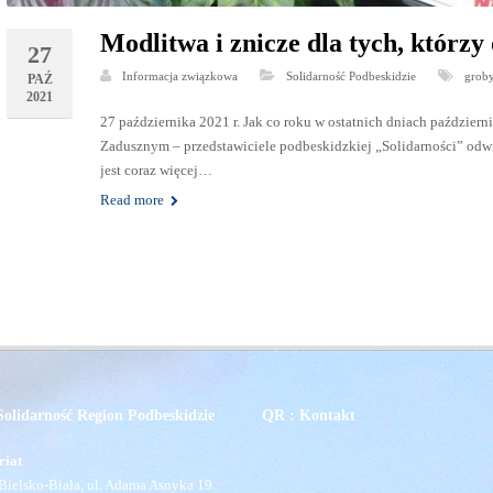
Modlitwa i znicze dla tych, którzy
27
Informacja związkowa
Solidarność Podbeskidzie
grob
PAŹ
2021
27 października 2021 r. Jak co roku w ostatnich dniach paździer
Zadusznym – przedstawiciele podbeskidzkiej „Solidarności” odw
jest coraz więcej…
Read more
olidarność Region Podbeskidzie
QR : Kontakt
riat
Bielsko-Biała, ul. Adama Asnyka 19