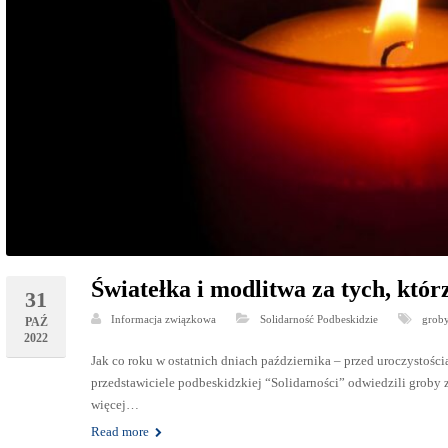
Światełka i modlitwa za tych, któ
31
Informacja związkowa
Solidarność Podbeskidzie
grob
PAŹ
2022
Jak co roku w ostatnich dniach października – przed uroczystoś
przedstawiciele podbeskidzkiej “Solidarności” odwiedzili groby 
więcej…
Read more