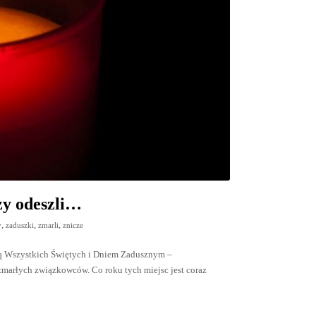
rzy odeszli…
,
,
,
y
zaduszki
zmarli
znicze
cią Wszystkich Świętych i Dniem Zadusznym –
zmarłych związkowców. Co roku tych miejsc jest coraz