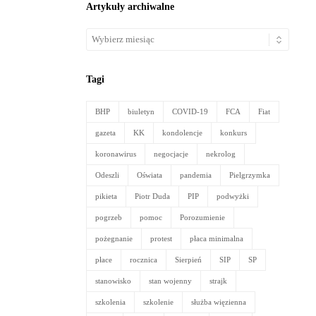
Artykuły archiwalne
Artykuły
archiwalne
Tagi
BHP
biuletyn
COVID-19
FCA
Fiat
gazeta
KK
kondolencje
konkurs
koronawirus
negocjacje
nekrolog
Odeszli
Oświata
pandemia
Pielgrzymka
pikieta
Piotr Duda
PIP
podwyżki
pogrzeb
pomoc
Porozumienie
pożegnanie
protest
płaca minimalna
płace
rocznica
Sierpień
SIP
SP
stanowisko
stan wojenny
strajk
szkolenia
szkolenie
służba więzienna