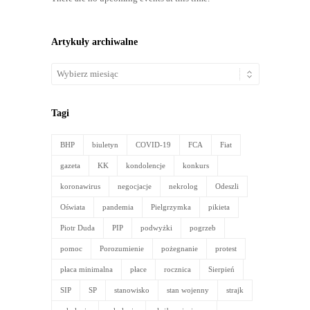
Artykuły archiwalne
Artykuły
archiwalne
Tagi
BHP
biuletyn
COVID-19
FCA
Fiat
gazeta
KK
kondolencje
konkurs
koronawirus
negocjacje
nekrolog
Odeszli
Oświata
pandemia
Pielgrzymka
pikieta
Piotr Duda
PIP
podwyżki
pogrzeb
pomoc
Porozumienie
pożegnanie
protest
płaca minimalna
płace
rocznica
Sierpień
SIP
SP
stanowisko
stan wojenny
strajk