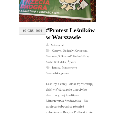
#Protest Leśników
09
GRU
2024
w Warszawie
Sekretariat
,
,
,
Cieszyn
Oddziały
Oświęcim
,
,
Skoczów
Solidarność Podbeskidzie
,
Sucha Beskidzka
Żywiec
,
leśnicy
Ministerstwo
,
Środowiska
protest
Leśnicy z całej Polski #protestują
dziś w #Warszawie przeciwko
destrukcyjnej #polityce
Ministerstwa Środowiska. Na
miejscu #obecni są również
członkowie Region Podbeskidzie