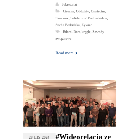
Sekretariat
,
,
,
Cieszyn
Oddziały
Oświęcim
,
,
Skoczów
Solidarność Podbeskidzie
,
Sucha Beskidzka
Żywiec
,
,
,
Bilard
Dart
kręgle
Zawody
związkowe
Read more
#Wideorelacja ze
28
LIS
2024