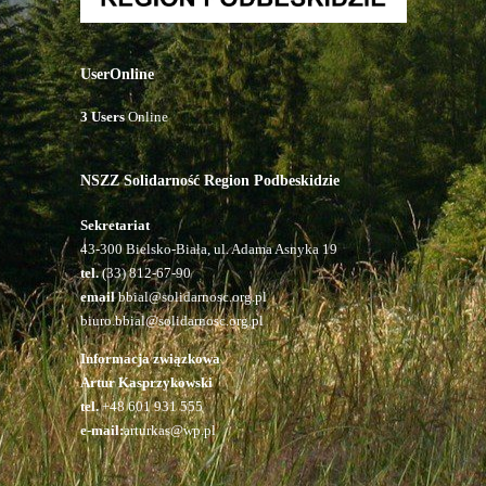
UserOnline
3 Users
Online
NSZZ Solidarność Region Podbeskidzie
Sekretariat
43-300 Bielsko-Biała, ul. Adama Asnyka 19
tel.
(33) 812-67-90
email
bbial@solidarnosc.org.pl
biuro.bbial@solidarnosc.org.pl
Informacja związkowa
Artur Kasprzykowski
tel.
+48 601 931 555
e-mail:
arturkas@wp.pl