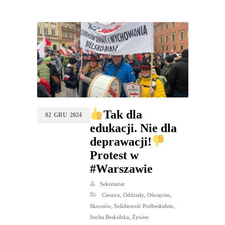
Tak dla
02
GRU
2024
edukacji. Nie dla
deprawacji!
Protest w
#Warszawie
Sekretariat
,
,
,
Cieszyn
Oddziały
Oświęcim
,
,
Skoczów
Solidarność Podbeskidzie
,
Sucha Beskidzka
Żywiec