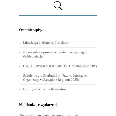
Ostatnie wpisy
Likwdacja bielskiej spółki Shiloh
43. rocznica wprowadzenia stanu wojennego
#wideorelacja
Gra „TROPAMI SOLIDARNOŚCI” w obiektywie IPN
Szkolenie dla Skarbników i Przewodniczących
Organizacji w Zarządzie Regionu 2025r.
Historyczna gra dla licealistów
Nadchodzące wydarzenia
There are no upcoming events at this time.