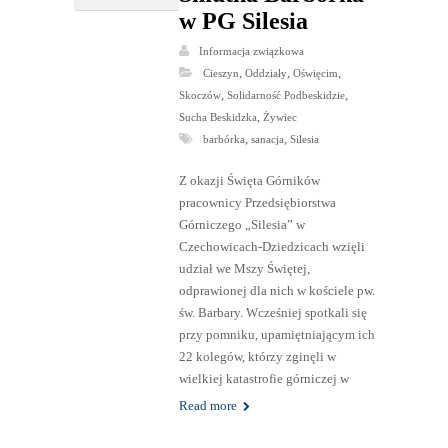
w PG Silesia
Informacja związkowa
,
,
,
Cieszyn
Oddziały
Oświęcim
,
,
Skoczów
Solidarność Podbeskidzie
,
Sucha Beskidzka
Żywiec
,
,
barbórka
sanacja
Silesia
Z okazji Święta Górników
pracownicy Przedsiębiorstwa
Górniczego „Silesia” w
Czechowicach-Dziedzicach wzięli
udział we Mszy Świętej,
odprawionej dla nich w kościele pw.
św. Barbary. Wcześniej spotkali się
przy pomniku, upamiętniającym ich
22 kolegów, którzy zginęli w
wielkiej katastrofie górniczej w
Read more