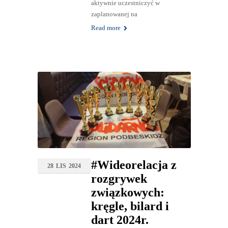
aktywnie uczestniczyć w
zaplanowanej na
Read more
#Wideorelacja z
28
LIS
2024
rozgrywek
związkowych:
kręgle, bilard i
dart 2024r.