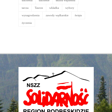
szkolenia
szkolenie
służba więzienna
tarcza
Tauron
wkładka
wybory
wynagrodzenia
zawody wędkarskie
święta
życzenia