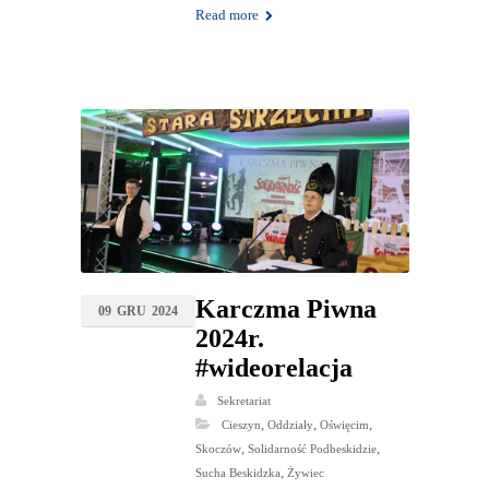
Read more
Karczma Piwna
09
GRU
2024
2024r.
#wideorelacja
Sekretariat
,
,
,
Cieszyn
Oddziały
Oświęcim
,
,
Skoczów
Solidarność Podbeskidzie
,
Sucha Beskidzka
Żywiec