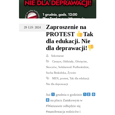
Zaproszenie na
29
LIS
2024
PROTEST
Tak
dla edukacji. Nie
dla deprawacji!
Sekretariat
,
,
,
Cieszyn
Oddziały
Oświęcim
,
,
Skoczów
Solidarność Podbeskidzie
,
Sucha Beskidzka
Żywiec
,
,
MEN
protest
Tak dla edukacji.
Nie dla deprawacji
Już
grudnia o godzinie
:
na placu Zamkowym w
#Warszawie odbędzie się
#manifestacja rodziców i