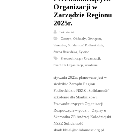
Organizacji w
Zarządzie Regionu
2025r.
Sekretariat
,
,
,
Cieszyn
Oddziały
Oświęcim
,
,
Skoczów
Solidarność Podbeskidzie
,
Sucha Beskidzka
Żywiec
,
Przewodniczący Organizacji
,
Skarbnik Organizacji
szkolenie
stycznia 2025r. planowane jest w
siedzibie Zarządu Region
Podbeskidzie NSZZ „Solidarność”
szkolenie dla Skarbników i
Przewodniczących Organizacji.
Rozpoczęcie – godz. : Zapisy u
Skarbnika ZR Andrzej Kołodziejski
NSZZ Solidarność
skarb.bbial@solidarnosc.org.pl