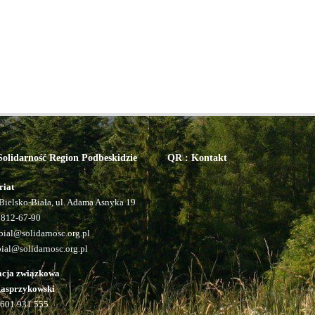
olidarność Region Podbeskidzie
QR : Kontakt
riat
Bielsko-Biała, ul. Adama Asnyka 19
 812-67-90
ial@solidarnosc.org.pl
bial@solidarnosc.org.pl
acja związkowa
Kasprzykowski
601 931 555