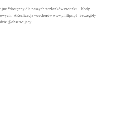
t już #dostępny dla naszych #członków związku. Kody
adowych. #Realizacja voucherów www.philips.pl Szczegóły
kidzie @obserwujący