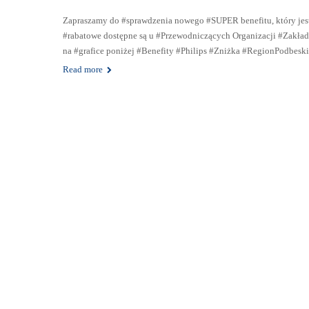
Zapraszamy do #sprawdzenia nowego #SUPER benefitu, który jes
#rabatowe dostępne są u #Przewodniczących Organizacji #Zakł
na #grafice poniżej #Benefity #Philips #Zniżka #RegionPodbes
Read more