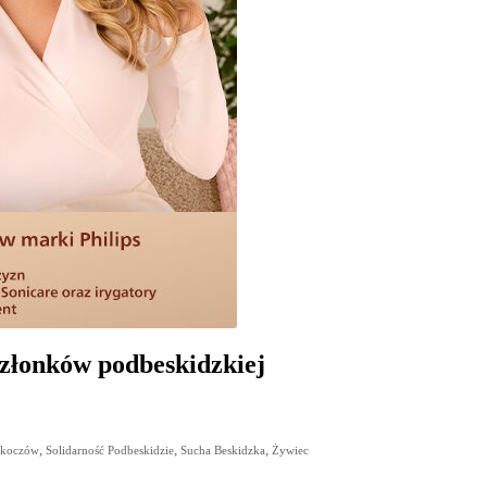
złonków podbeskidzkiej
,
,
,
Skoczów
Solidarność Podbeskidzie
Sucha Beskidzka
Żywiec