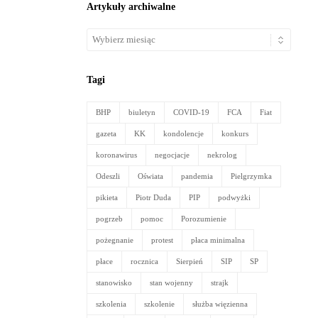
Artykuły archiwalne
Artykuły
archiwalne
Tagi
BHP
biuletyn
COVID-19
FCA
Fiat
gazeta
KK
kondolencje
konkurs
koronawirus
negocjacje
nekrolog
Odeszli
Oświata
pandemia
Pielgrzymka
pikieta
Piotr Duda
PIP
podwyżki
pogrzeb
pomoc
Porozumienie
pożegnanie
protest
płaca minimalna
płace
rocznica
Sierpień
SIP
SP
stanowisko
stan wojenny
strajk
szkolenia
szkolenie
służba więzienna