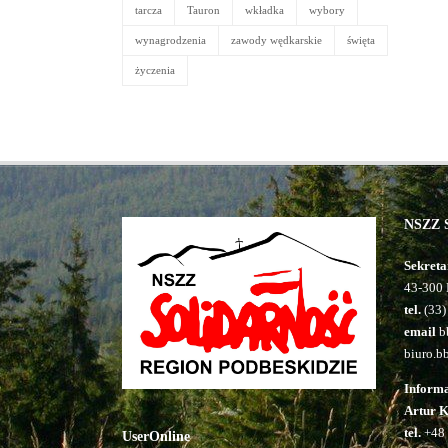
tarcza
Tauron
wkładka
wybory
wynagrodzenia
zawody wędkarskie
święta
życzenia
NSZZ S
Sekreta
43-300 
tel.
(33)
email
bb
biuro.b
Inform
Artur 
tel.
+48 
UserOnline