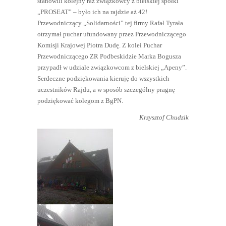
stanowili kolejny raz związkowcy z bielskiej spółki
„PROSEAT” – było ich na rajdzie aż 42!
Przewodniczący „Solidarności” tej firmy Rafał Tyrała
otrzymał puchar ufundowany przez Przewodniczącego
Komisji Krajowej Piotra Dudę. Z kolei Puchar
Przewodniczącego ZR Podbeskidzie Marka Bogusza
przypadł w udziale związkowcom z bielskiej „Apeny”.
Serdeczne podziękowania kieruję do wszystkich
uczestników Rajdu, a w sposób szczególny pragnę
podziękować kolegom z BgPN.
Krzysztof Chudzik