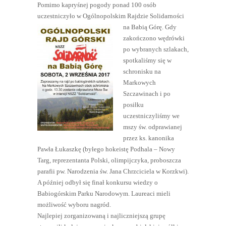
Pomimo kapryśnej pogody ponad 100 osób
uczestniczyło w Ogólnopolskim Rajdzie Solidarności
na Babią Górę.
Gdy
zakończono wędrówki
po wybranych szlakach,
spotkaliśmy się w
schronisku na
Markowych
Szczawinach i po
posiłku
uczestniczyliśmy we
mszy św. odprawianej
przez ks. kanonika
Pawła Łukaszkę (byłego hokeistę Podhala – Nowy
Targ, reprezentanta Polski, olimpijczyka, proboszcza
parafii pw. Narodzenia św. Jana Chrzciciela w Korzkwi).
A później odbył się finał konkursu wiedzy o
Babiogórskim Parku Narodowym. Laureaci mieli
możliwość wyboru nagród.
Najlepiej zorganizowaną i najliczniejszą grupę