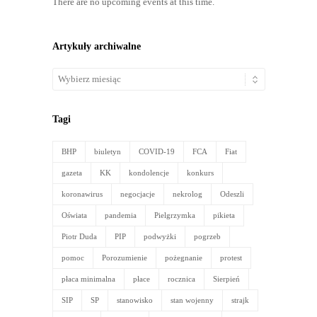
There are no upcoming events at this time.
Artykuły archiwalne
Artykuły
archiwalne
Tagi
BHP
biuletyn
COVID-19
FCA
Fiat
gazeta
KK
kondolencje
konkurs
koronawirus
negocjacje
nekrolog
Odeszli
Oświata
pandemia
Pielgrzymka
pikieta
Piotr Duda
PIP
podwyżki
pogrzeb
pomoc
Porozumienie
pożegnanie
protest
płaca minimalna
płace
rocznica
Sierpień
SIP
SP
stanowisko
stan wojenny
strajk