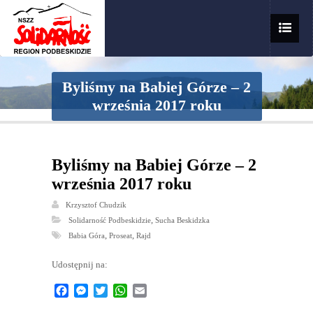
Byliśmy na Babiej Górze – 2
września 2017 roku
Byliśmy na Babiej Górze – 2
września 2017 roku
Krzysztof Chudzik
,
Solidarność Podbeskidzie
Sucha Beskidzka
,
,
Babia Góra
Proseat
Rajd
Udostępnij na:
Facebook
Messenger
Twitter
WhatsApp
Email