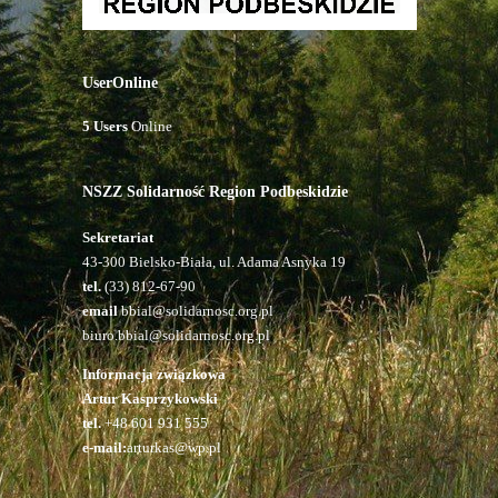
UserOnline
5 Users
Online
NSZZ Solidarność Region Podbeskidzie
Sekretariat
43-300 Bielsko-Biała, ul. Adama Asnyka 19
tel.
(33) 812-67-90
email
bbial@solidarnosc.org.pl
biuro.bbial@solidarnosc.org.pl
Informacja związkowa
Artur Kasprzykowski
tel.
+48 601 931 555
e-mail:
arturkas@wp.pl