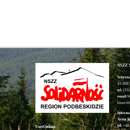
NSZZ S
Sekreta
43-300 
tel.
(33)
email
bb
biuro.b
Inform
Artur 
tel.
+48 
UserOnline