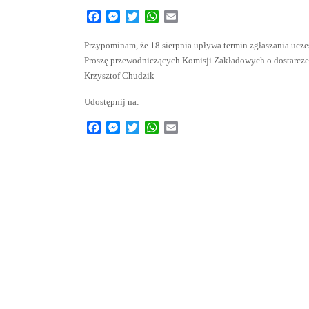
Facebook
Messenger
Twitter
WhatsApp
Email
Przypominam, że 18 sierpnia upływa termin zgłaszania ucz
Proszę przewodniczących Komisji Zakładowych o dostarcze
Krzysztof Chudzik
Udostępnij na:
Facebook
Messenger
Twitter
WhatsApp
Email