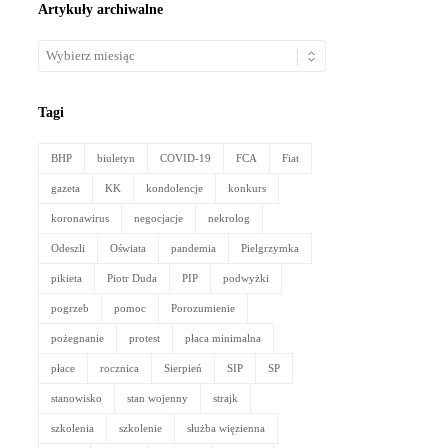
Artykuły archiwalne
Artykuły
archiwalne
Tagi
BHP
biuletyn
COVID-19
FCA
Fiat
gazeta
KK
kondolencje
konkurs
koronawirus
negocjacje
nekrolog
Odeszli
Oświata
pandemia
Pielgrzymka
pikieta
Piotr Duda
PIP
podwyżki
pogrzeb
pomoc
Porozumienie
pożegnanie
protest
płaca minimalna
płace
rocznica
Sierpień
SIP
SP
stanowisko
stan wojenny
strajk
szkolenia
szkolenie
służba więzienna