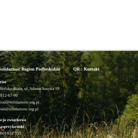
olidarność Region Podbeskidzie
QR : Kontakt
riat
Bielsko-Biała, ul. Adama Asnyka 19
 812-67-90
ial@solidarnosc.org.pl
bial@solidarnosc.org.pl
acja związkowa
Kasprzykowski
601 931 555