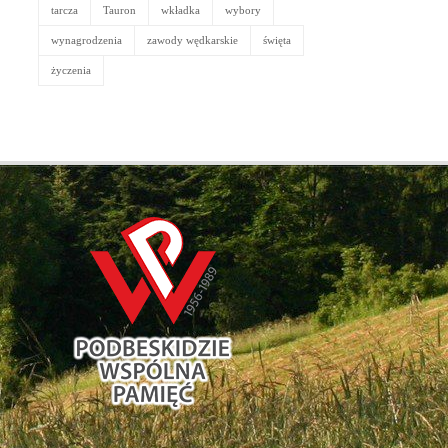
tarcza
Tauron
wkładka
wybory
wynagrodzenia
zawody wędkarskie
święta
życzenia