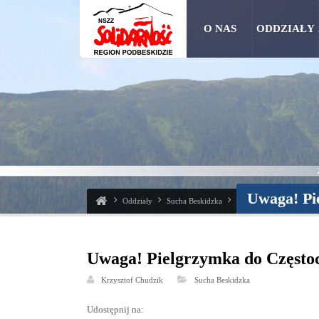
O NAS
ODDZIAŁY
Uwaga! Pi
Oddziały
Sucha Beskidzka
Uwaga! Pielgrzymka do Częstoc
Krzysztof Chudzik
Sucha Beskidzka
Udostępnij na: