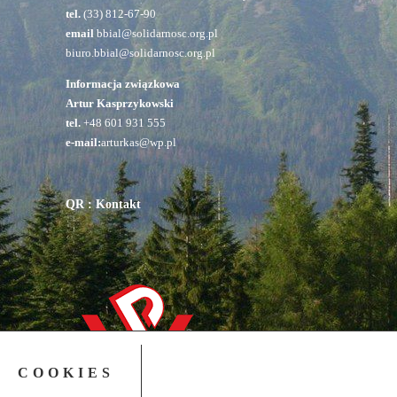
tel.
(33) 812-67-90
email
bbial@solidarnosc.org.pl
biuro.bbial@solidarnosc.org.pl
Informacja związkowa
Artur Kasprzykowski
tel.
+48 601 931 555
e-mail:
arturkas@wp.pl
QR : Kontakt
COOKIES