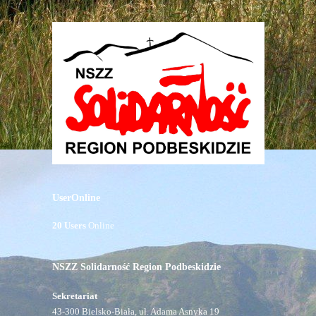
UserOnline
20 Users
Online
NSZZ Solidarność Region Podbeskidzie
Sekretariat
43-300 Bielsko-Biała, ul. Adama Asnyka 19