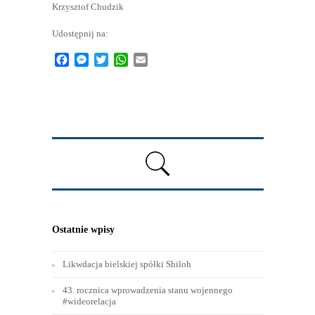
Krzysztof Chudzik
Udostępnij na:
Facebook
Messenger
Twitter
WhatsApp
Email
Ostatnie wpisy
Likwdacja bielskiej spółki Shiloh
43. rocznica wprowadzenia stanu wojennego
#wideorelacja