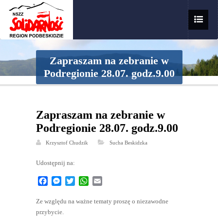
Zapraszam na zebranie w
Podregionie 28.07. godz.9.00
Zapraszam na zebranie w
Podregionie 28.07. godz.9.00
Krzysztof Chudzik
Sucha Beskidzka
Udostępnij na:
Facebook
Messenger
Twitter
WhatsApp
Email
Ze względu na ważne tematy proszę o niezawodne
przybycie.