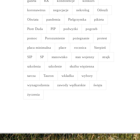
gazeta
KK
kondolencje
konkurs
koronawirus
negocjacje
nekrolog
Odeszli
Oświata
pandemia
Pielgrzymka
pikieta
Piotr Duda
PIP
podwyżki
pogrzeb
pomoc
Porozumienie
pożegnanie
protest
płaca minimalna
płace
rocznica
Sierpień
SIP
SP
stanowisko
stan wojenny
strajk
szkolenia
szkolenie
służba więzienna
tarcza
Tauron
wkładka
wybory
wynagrodzenia
zawody wędkarskie
święta
życzenia