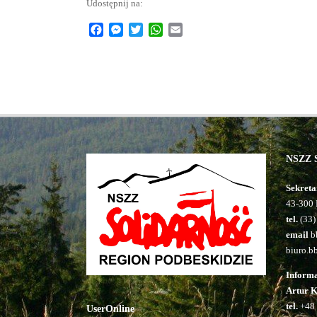
Udostępnij na:
Facebook
Messenger
Twitter
WhatsApp
Email
NSZZ S
Sekreta
43-300 
tel.
(33)
email
bb
biuro.b
Inform
Artur 
tel.
+48 
UserOnline