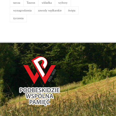
tarcza
Tauron
wkładka
wybory
wynagrodzenia
zawody wędkarskie
święta
życzenia