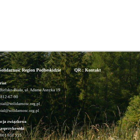
olidarność Region Podbeskidzie
QR : Kontakt
riat
Bielsko-Biała, ul. Adama Asnyka 19
 812-67-90
ial@solidarnosc.org.pl
bial@solidarnosc.org.pl
acja związkowa
Kasprzykowski
601 931 555