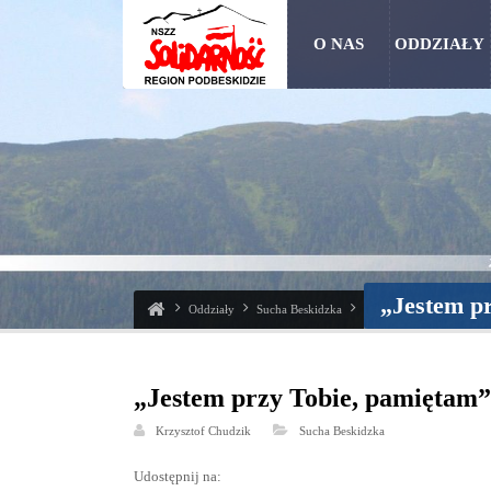
O NAS
ODDZIAŁY
„Jestem p
Oddziały
Sucha Beskidzka
„Jestem przy Tobie, pamiętam”
Krzysztof Chudzik
Sucha Beskidzka
Udostępnij na: