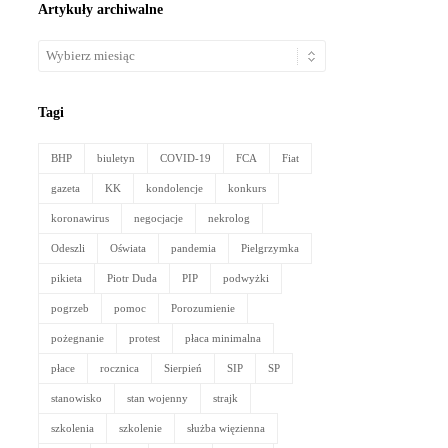
Artykuły archiwalne
Artykuły
archiwalne
Tagi
BHP
biuletyn
COVID-19
FCA
Fiat
gazeta
KK
kondolencje
konkurs
koronawirus
negocjacje
nekrolog
Odeszli
Oświata
pandemia
Pielgrzymka
pikieta
Piotr Duda
PIP
podwyżki
pogrzeb
pomoc
Porozumienie
pożegnanie
protest
płaca minimalna
płace
rocznica
Sierpień
SIP
SP
stanowisko
stan wojenny
strajk
szkolenia
szkolenie
służba więzienna