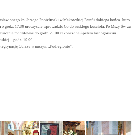
osławionego ks. Jerzego Popiełuszki w Makowskiej Parafii dobiega końca. Jutro
em o godz. 17.30 uroczyście wprowadzić Go do suskiego kościoła. Po Mszy Św. za
ę czuwanie modlitewne do godz. 21.00 zakończone Apelem Jasnogórskim.
skiej – godz. 19.00.
eregrynację Obrazu w naszym „Podregionie”.