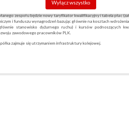
Wyłącz wszystko
K, które zostanie przeprowadzone od czerwca najpóźniej do końca
anego zespołu będzie nowy taryfikator kwalifikacyjny i tabela płac (z
wniczym i funduszu wynagrodzeń bazując głównie na kosztach wdrożen
głównie stanowisko dyżurnego ruchu) i kursów podnoszących kwa
 rozwoju zawodowego pracowników PLK.
półka zajmuje się utrzymaniem infrastruktury kolejowej.