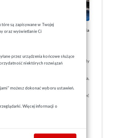
, które są zapisywane w Twojej
adniczych i pochodnych od wynagrodzenia
y oraz wyświetlanie Ci
syłane przez urządzenia końcowe służące
z pracodawcą 21 maja. Rozmowy płacowe były
ć przydatność niektórych rozwiązań
 średnio 470 zł brutto
– mówi Henryk Sikora,
pcjami” możesz dokonać wyboru ustawień.
lna kwota podwyżki nie powinna przekroczyć
zeglądarki. Więcej informacji o
organizacjami związkowymi.