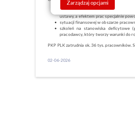
Zarządzaj opcjami
wartościowania stanowisk pracy w PL
ustawy, a efektem prac specjalnie powoł
sytuacji finansowej w obszarze praco
szkoleń na stanowiska deficytowe (
pracodawcy, który tworzy warunki do
PKP PLK zatrudnia ok. 36 tys. pracowników. S
02-06-2026