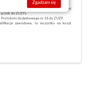
Zgadzam się
 roku, wynika to z zapisów przygotowywanej
ałącznik do ZUZP),
ia Protokołu dodatkowego nr 16 do ZUZP,
lifikacje zawodowe, to wszystko na koszt