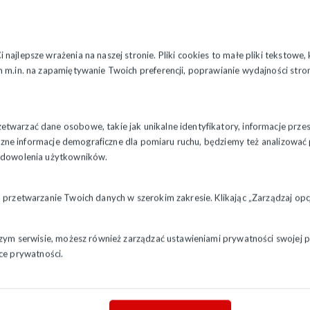
najlepsze wrażenia na naszej stronie. Pliki cookies to małe pliki tekstowe
dwyżka wyniesie 470 zł brutto i obejmuje wzrost stawek zas
 m.in. na zapamiętywanie Twoich preferencji, poprawianie wydajności stron
e Zbiorowym Pracy
.
twarzać dane osobowe, takie jak unikalne identyfikatory, informacje prze
ń przedstawiciele „Solidarności” działającej w spółce podpisali 
styczne informacje demograficzne dla pomiaru ruchu, będziemy też analizowa
a proponował podniesienie stawek zasadniczych średnio o 168 zł.
zadowolenia użytkowników.
 o przeszło 150 zł i wynosi 320 zł brutto, co wraz z pochodnymi daje
a przetwarzanie Twoich danych w szerokim zakresie. Klikając „Zarządzaj o
dniczej nie może być niższa niż 100 zł brutto
. Natomiast maksyma
enia i zgody centrali firmy.
szym serwisie, możesz również zarządzać ustawieniami prywatności swojej pr
wyżki w poszczególnych zakładach zdecydują ich dyrekcje wspólnie z 
ce prywatności.
ekazał informacje w sprawach: