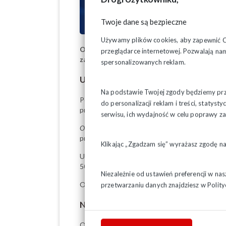
Twoje dane są bezpieczne
Używamy plików cookies, aby zapewnić Ci 
Od 1 lipca wzrosną płace w PKP PLK. Po
przeglądarce internetowej. Pozwalają nam
zagwarantowanych w Zakładowym Układzi
spersonalizowanych reklam.
Udane negocjacje
Na podstawie Twojej zgody będziemy prze
Porozumienie dotyczące wzrostu wynagrodze
do personalizacji reklam i treści, staty
prowadzone od marca. Na początku pracodawc
serwisu, ich wydajność w celu poprawy 
Ostatecznie wynegocjowana kwota jest wyższa
przewodniczący „Solidarności” w PKP PLK.
Klikając „Zgadzam się” wyrażasz zgodę n
Uzgodniono także, że
podwyżka stawki zasa
500 zł. Wyższa kwota będzie wymagała uzasadni
Niezależnie od ustawień preferencji w na
O sposobie rozdysponowania pieniędzy na pod
przetwarzaniu danych znajdziesz w
Polity
Nie tylko o płacach
Oprócz spraw podwyżkowych, pracodawca prz