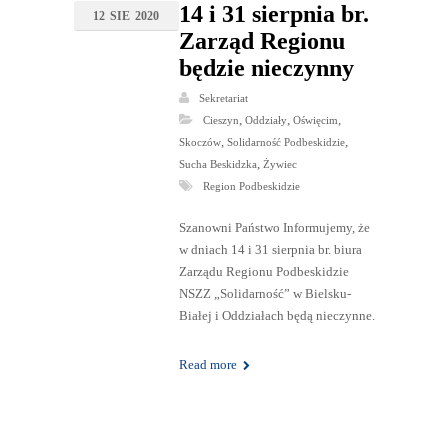
14 i 31 sierpnia br.
12
SIE
2020
Zarząd Regionu
będzie nieczynny
Sekretariat
,
,
,
Cieszyn
Oddziały
Oświęcim
,
,
Skoczów
Solidarność Podbeskidzie
,
Sucha Beskidzka
Żywiec
Region Podbeskidzie
Szanowni Państwo Informujemy, że
w dniach 14 i 31 sierpnia br. biura
Zarządu Regionu Podbeskidzie
NSZZ „Solidarność” w Bielsku-
Białej i Oddziałach będą nieczynne.
Read more