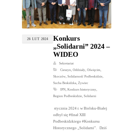
Konkurs
26
LUT
2024
„Solidarni” 2024 –
WIDEO
Sekretariat
,
,
,
Cieszyn
Oddziały
Oświęcim
,
,
Skoczów
Solidarność Podbeskidzie
,
Sucha Beskidzka
Żywiec
,
,
IPN
Konkurs historyczny
,
Region Podbeskidzie
Solidarni
stycznia 2024 r. w Bielsku-Białej
odbył się #finał XIII
Podbeskidzkiego #Konkursu
Historycznego „Solidarni”. Dziś