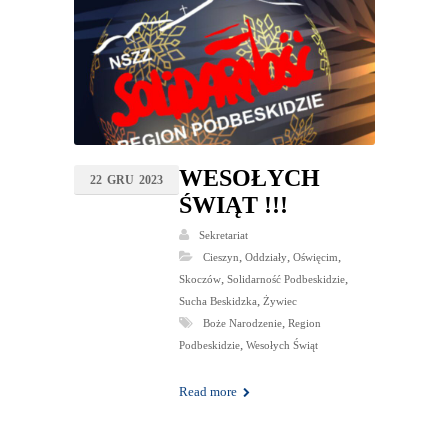
WESOŁYCH
22
GRU
2023
ŚWIĄT !!!
Sekretariat
,
,
,
Cieszyn
Oddziały
Oświęcim
,
,
Skoczów
Solidarność Podbeskidzie
,
Sucha Beskidzka
Żywiec
,
Boże Narodzenie
Region
,
Podbeskidzie
Wesołych Świąt
Read more