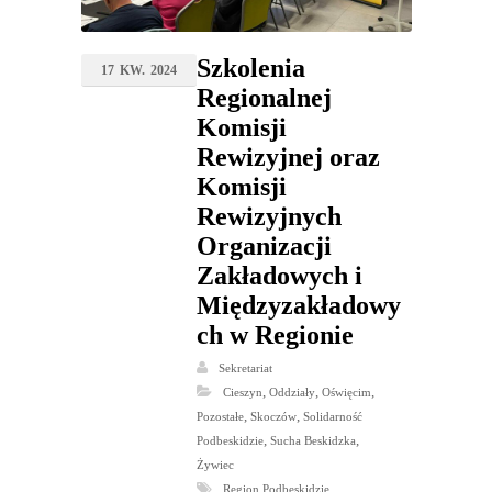
Szkolenia
17
KW.
2024
Regionalnej
Komisji
Rewizyjnej oraz
Komisji
Rewizyjnych
Organizacji
Zakładowych i
Międzyzakładowy
ch w Regionie
Sekretariat
,
,
,
Cieszyn
Oddziały
Oświęcim
,
,
Pozostałe
Skoczów
Solidarność
,
,
Podbeskidzie
Sucha Beskidzka
Żywiec
,
Region Podbeskidzie