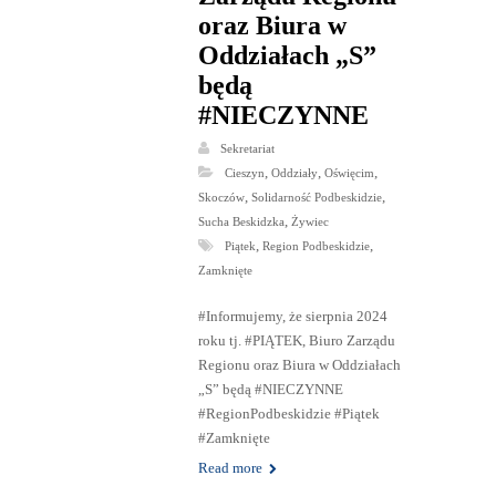
oraz Biura w
Oddziałach „S”
będą
#NIECZYNNE
Sekretariat
,
,
,
Cieszyn
Oddziały
Oświęcim
,
,
Skoczów
Solidarność Podbeskidzie
,
Sucha Beskidzka
Żywiec
,
,
Piątek
Region Podbeskidzie
Zamknięte
#Informujemy, że sierpnia 2024
roku tj. #PIĄTEK, Biuro Zarządu
Regionu oraz Biura w Oddziałach
„S” będą #NIECZYNNE
#RegionPodbeskidzie #Piątek
#Zamknięte
Read more