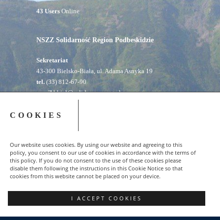
UserOnline
43 Users
Online
NSZZ Solidarność Region Podbeskidzie
COOKIES
Sekretariat
43-300 Bielsko-Biała, ul. Adama Asnyka 19
Our website uses cookies. By using our website and agreeing to this
policy, you consent to our use of cookies in accordance with the terms of
tel.
(33) 812-67-90
this policy. If you do not consent to the use of these cookies please
email
bbial@solidarnosc.org.pl
disable them following the instructions in this Cookie Notice so that
cookies from this website cannot be placed on your device.
biuro.bbial@solidarnosc.org.pl
Informacja związkowa
I ACCEPT COOKIES
Artur Kasprzykowski
tel.
+48 601 931 555