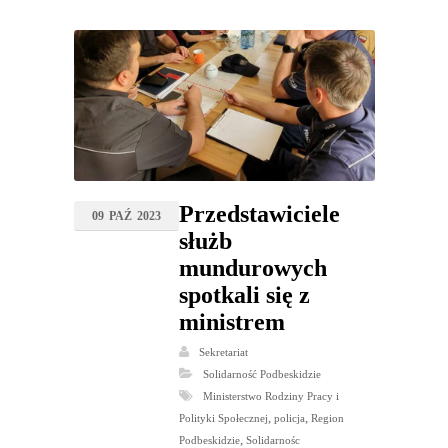
Przedstawiciele
09
PAŹ
2023
służb
mundurowych
spotkali się z
ministrem
Sekretariat
Solidarność Podbeskidzie
Ministerstwo Rodziny Pracy i
,
,
Polityki Społecznej
policja
Region
,
Podbeskidzie
Solidarnośc