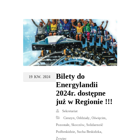
Bilety do
19
KW.
2024
Energylandii
2024r. dostępne
już w Regionie !!!
Sekretariat
,
,
,
Cieszyn
Oddziały
Oświęcim
,
,
Pozostałe
Skoczów
Solidarność
,
,
Podbeskidzie
Sucha Beskidzka
Żywiec