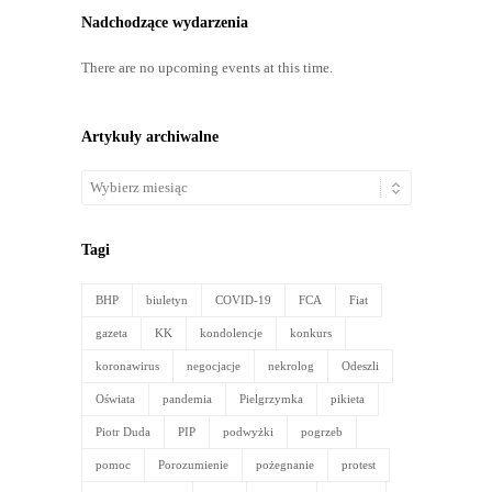
Nadchodzące wydarzenia
There are no upcoming events at this time.
Artykuły archiwalne
Artykuły
archiwalne
Tagi
BHP
biuletyn
COVID-19
FCA
Fiat
gazeta
KK
kondolencje
konkurs
koronawirus
negocjacje
nekrolog
Odeszli
Oświata
pandemia
Pielgrzymka
pikieta
Piotr Duda
PIP
podwyżki
pogrzeb
pomoc
Porozumienie
pożegnanie
protest