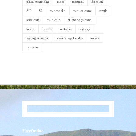
płaca minimalna
płace
rocznica
Sierpień
SIP
SP
stanowisko
stan wojenny
strajk
szkolenia
szkolenie
służba więzienna
tarcza
Tauron
wkładka
wybory
wynagrodzenia
zawody wędkarskie
święta
życzenia