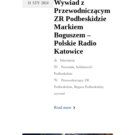
Wywiad z
11
STY
2024
Przewodniczącym
ZR Podbeskidzie
Markiem
Boguszem –
Polskie Radio
Katowice
Sekretariat
,
Pozostałe
Solidarność
Podbeskidzie
Przewodniczący ZR
,
,
Podbeskidzie
Region Podbeskidzie
wywiad
Read more