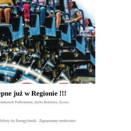
ępne już w Regionie !!!
,
,
olidarność Podbeskidzie
Sucha Beskidzka
Żywiec
#bilety do Energylandii Zapraszamy serdecznie