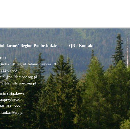
olidarność Region Podbeskidzie
QR : Kontakt
riat
Bielsko-Biała, ul. Adama Asnyka 19
 812-67-90
ial@solidarnosc.org.pl
bial@solidarnosc.org.pl
acja związkowa
Kasprzykowski
601 931 555
arturkas@wp.pl