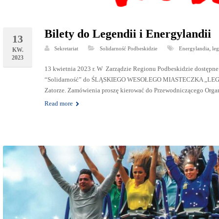
Bilety do Legendii i Energylandii
13
,
Sekretariat
Solidarność Podbeskidzie
Energylandia
le
KW.
2023
13 kwietnia 2023 r. W Zarządzie Regionu Podbeskidzie dostępne
“Solidarność” do ŚLĄSKIEGO WESOŁEGO MIASTECZKA „L
Zatorze. Zamówienia proszę kierować do Przewodniczącego Org
Read more