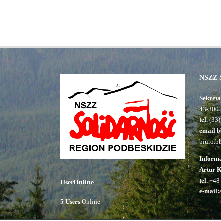
NSZZ S
Sekreta
43-300 
tel.
(33)
email
bb
biuro.b
Inform
Artur 
tel.
+48 
UserOnline
e-mail:
5 Users
Online