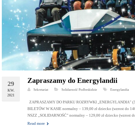
Zapraszamy do Energylandii
29
Sekretariat
Solidarność Podbeskidzie
Energylandia
KW.
2021
ZAPRASZAMY DO PARKU ROZRYWKI „ENERGYLANDIA” (32-64
BILETÓW W KASIE normalny – 139,00 zł dziecko (wzrost do 
NSZZ „SOLIDARNOŚĆ” normalny – 129,00 zł dziecko (wzrost do 
Read more