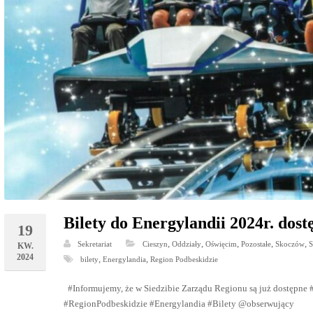
Bilety do Energylandii 2024r. dost
19
,
,
,
,
,
Sekretariat
Cieszyn
Oddziały
Oświęcim
Pozostałe
Skoczów
S
KW.
2024
,
,
bilety
Energylandia
Region Podbeskidzie
#Informujemy, że w Siedzibie Zarządu Regionu są już dostępne 
#RegionPodbeskidzie #Energylandia #Bilety @obserwujący