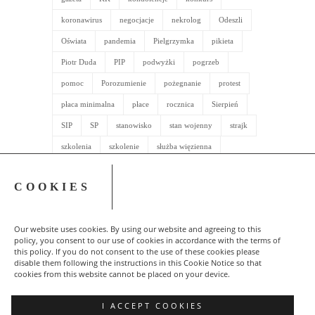
Artykuły
archiwalne
Tagi
BHP
biuletyn
COVID-19
FCA
Fiat
gazeta
KK
kondolencje
konkurs
koronawirus
negocjacje
nekrolog
Odeszli
Oświata
pandemia
Pielgrzymka
pikieta
Piotr Duda
PIP
podwyżki
pogrzeb
COOKIES
pomoc
Porozumienie
pożegnanie
protest
płaca minimalna
płace
rocznica
Sierpień
Our website uses cookies. By using our website and agreeing to this
SIP
SP
stanowisko
stan wojenny
strajk
policy, you consent to our use of cookies in accordance with the terms of
this policy. If you do not consent to the use of these cookies please
szkolenia
szkolenie
służba więzienna
disable them following the instructions in this Cookie Notice so that
tarcza
Tauron
wkładka
wybory
cookies from this website cannot be placed on your device.
wynagrodzenia
zawody wędkarskie
święta
I ACCEPT COOKIES
życzenia