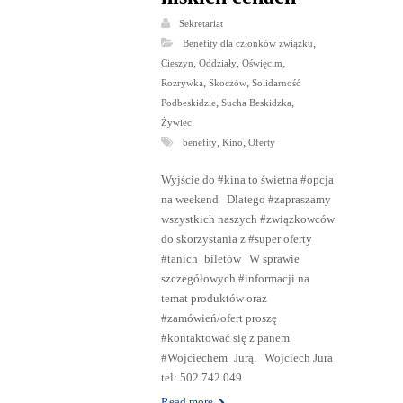
Sekretariat
,
Benefity dla członków związku
,
,
,
Cieszyn
Oddziały
Oświęcim
,
,
Rozrywka
Skoczów
Solidarność
,
,
Podbeskidzie
Sucha Beskidzka
Żywiec
,
,
benefity
Kino
Oferty
Wyjście do #kina to świetna #opcja
na weekend Dlatego #zapraszamy
wszystkich naszych #związkowców
do skorzystania z #super oferty
#tanich_biletów W sprawie
szczegółowych #informacji na
temat produktów oraz
#zamówień/ofert proszę
#kontaktować się z panem
#Wojciechem_Jurą. Wojciech Jura
tel: 502 742 049
Read more