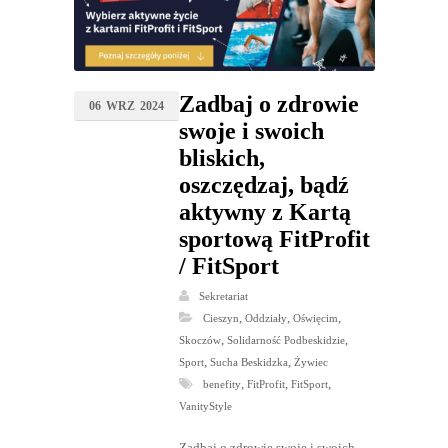
Zadbaj o zdrowie
06
WRZ
2024
swoje i swoich
bliskich,
oszczędzaj, bądź
aktywny z Kartą
sportową FitProfit
/ FitSport
Sekretariat
,
,
,
Cieszyn
Oddziały
Oświęcim
,
,
Skoczów
Solidarność Podbeskidzie
,
,
Sport
Sucha Beskidzka
Żywiec
,
,
,
benefity
FitProfit
FitSport
VanityStyle
Zadbaj o zdrowie swoje i swoich