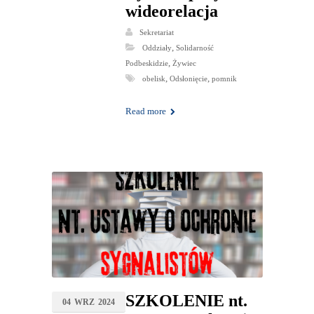
wideorelacja
Sekretariat
,
Oddziały
Solidarność
,
Podbeskidzie
Żywiec
,
,
obelisk
Odsłonięcie
pomnik
Read more
SZKOLENIE nt.
04
WRZ
2024