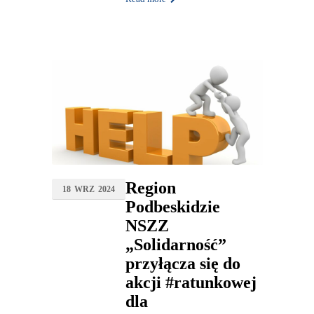
Region
18
WRZ
2024
Podbeskidzie
NSZZ
„Solidarność”
przyłącza się do
akcji #ratunkowej
dla