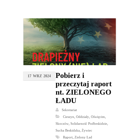
Pobierz i
17
WRZ
2024
przeczytaj raport
nt. ZIELONEGO
ŁADU
Sekretariat
,
,
,
Cieszyn
Oddziały
Oświęcim
,
,
Skoczów
Solidarność Podbeskidzie
,
Sucha Beskidzka
Żywiec
,
Raport
Zielony Ład