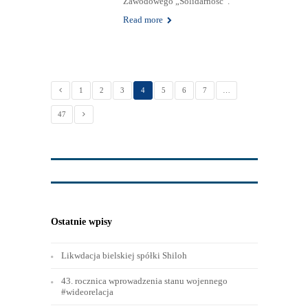
żywieckich rond nosi oficjalnie
nazwę „NSZZ Solidarność”. W
sobotę 31 sierpnia w tym miejscu
zostanie uroczyście odsłonięty
obelisk Niezależnego
Samorządnego Związku
Zawodowego „Solidarność”.
Read more
1
2
3
4
5
6
7
…
47