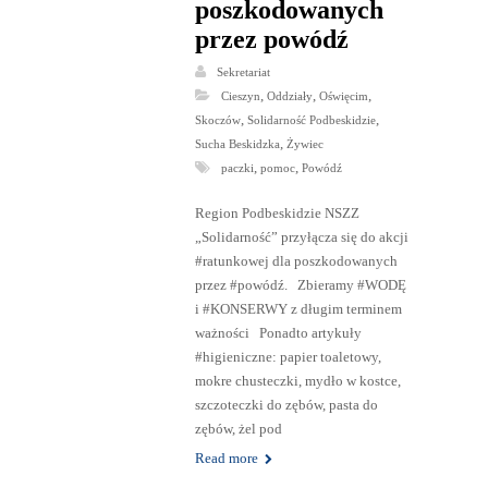
poszkodowanych
przez powódź
Sekretariat
,
,
,
Cieszyn
Oddziały
Oświęcim
,
,
Skoczów
Solidarność Podbeskidzie
,
Sucha Beskidzka
Żywiec
,
,
paczki
pomoc
Powódź
Region Podbeskidzie NSZZ
„Solidarność” przyłącza się do akcji
#ratunkowej dla poszkodowanych
przez #powódź. Zbieramy #WODĘ
i #KONSERWY z długim terminem
ważności Ponadto artykuły
#higieniczne: papier toaletowy,
mokre chusteczki, mydło w kostce,
szczoteczki do zębów, pasta do
zębów, żel pod
Read more