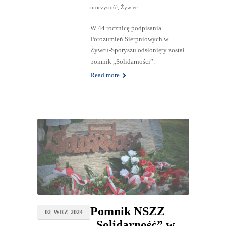
,
uroczystość
Żywiec
W 44 rocznicę podpisania
Porozumień Sierpniowych w
Żywcu-Sporyszu odsłonięty został
pomnik „Solidarności”.
Read more
Pomnik NSZZ
02
WRZ
2024
„Solidarność” w