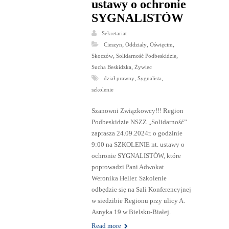
ustawy o ochronie
SYGNALISTÓW
Sekretariat
,
,
,
Cieszyn
Oddziały
Oświęcim
,
,
Skoczów
Solidarność Podbeskidzie
,
Sucha Beskidzka
Żywiec
,
,
dział prawny
Sygnalista
szkolenie
Szanowni Związkowcy!!! Region
Podbeskidzie NSZZ „Solidarność”
zaprasza 24.09.2024r. o godzinie
9:00 na SZKOLENIE nt. ustawy o
ochronie SYGNALISTÓW, które
poprowadzi Pani Adwokat
Weronika Heller. Szkolenie
odbędzie się na Sali Konferencyjnej
w siedzibie Regionu przy ulicy A.
Asnyka 19 w Bielsku-Białej.
Read more