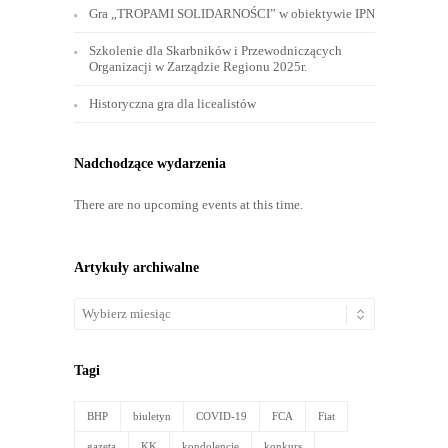
Ostatnie wpisy
Likwdacja bielskiej spółki Shiloh
43. rocznica wprowadzenia stanu wojennego
#wideorelacja
Gra „TROPAMI SOLIDARNOŚCI” w obiektywie IPN
Szkolenie dla Skarbników i Przewodniczących
Organizacji w Zarządzie Regionu 2025r.
Historyczna gra dla licealistów
Nadchodzące wydarzenia
There are no upcoming events at this time.
Artykuły archiwalne