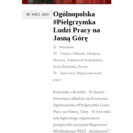
Ogólnopolska
06
WRZ
2024
#Pielgrzymka
Ludzi Pracy na
Jasną Górę
Sekretariat
,
,
,
Cieszyn
Oddziały
Oświęcim
,
,
Skoczów
Solidarność Podbeskidzie
,
Sucha Beskidzka
Żywiec
,
Jasna Góra
Pielgrzymka ludzi
pracy
Koleżanki i Koledzy W dniach –
#września odbędzie się #coroczna
Ogólnopolska #Pielgrzymka Ludzi
Pracy na #Jasną_Górę. W tym roku
rola #głównego organizatora .
pielgrzymki przypada Regionowi
#Podlaskiemu NSZZ „Solidarność”.