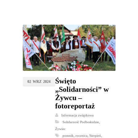
Święto
02
WRZ
2024
„Solidarności” w
Żywcu –
fotoreportaż
Informacja związkowa
,
Solidarność Podbeskidzie
Żywiec
,
,
,
pomnik
rocznica
Sierpień