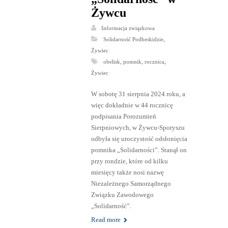
Żywcu
Informacja związkowa
,
Solidarność Podbeskidzie
Żywiec
,
,
,
obelisk
pomnik
rocznica
Żywiec
W sobotę 31 sierpnia 2024 roku, a
więc dokładnie w 44 rocznicę
podpisania Porozumień
Sierpniowych, w Żywcu-Sporyszu
odbyła się uroczystość odsłonięcia
pomnika „Solidarności”. Stanął on
przy rondzie, które od kilku
miesięcy także nosi nazwę
Niezależnego Samorządnego
Związku Zawodowego
„Solidarność”.
Read more