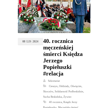
40. rocznica
08
LIS
2024
męczeńskiej
śmierci Księdza
Jerzego
Popiełuszki
#relacja
Sekretariat
,
,
,
Cieszyn
Oddziały
Oświęcim
,
,
Skoczów
Solidarność Podbeskidzie
,
Sucha Beskidzka
Żywiec
,
40 rocznica
Ksiądz Jerzy
,
Popiełuszko
Męczeńska śmierć