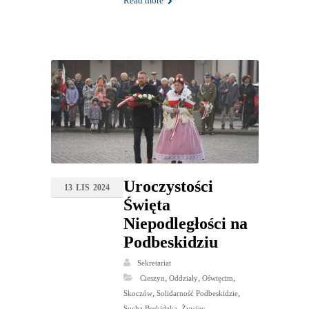
Read more
Uroczystości
13
LIS
2024
Święta
Niepodległości na
Podbeskidziu
Sekretariat
,
,
,
Cieszyn
Oddziały
Oświęcim
,
,
Skoczów
Solidarność Podbeskidzie
,
Sucha Beskidzka
Żywiec