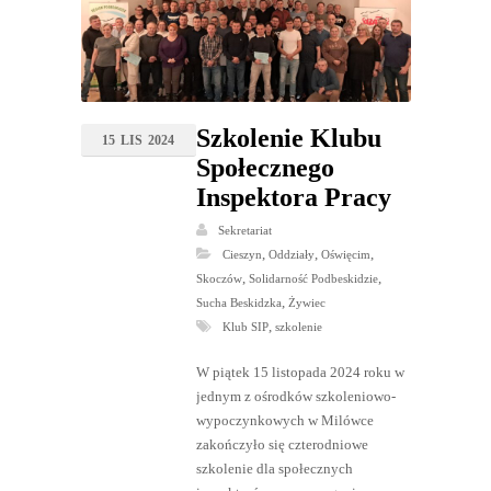
Szkolenie Klubu
15
LIS
2024
Społecznego
Inspektora Pracy
Sekretariat
,
,
,
Cieszyn
Oddziały
Oświęcim
,
,
Skoczów
Solidarność Podbeskidzie
,
Sucha Beskidzka
Żywiec
,
Klub SIP
szkolenie
W piątek 15 listopada 2024 roku w
jednym z ośrodków szkoleniowo-
wypoczynkowych w Milówce
zakończyło się czterodniowe
szkolenie dla społecznych