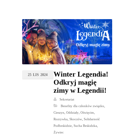
Winter Legendia!
25
LIS
2024
Odkryj magię
zimy w Legendii!
Sekretariat
,
Benefity dla członków związku
,
,
,
Cieszyn
Oddziały
Oświęcim
,
,
Rozrywka
Skoczów
Solidarność
,
,
Podbeskidzie
Sucha Beskidzka
Żywiec