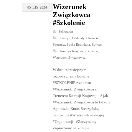
ozpoczęcie #zawodów – godzina :
Chętne osoby prosimy o #kontakt z
Read more
Wizerunek
05
LIS
2024
Związkowca
#Szkolenie
Sekretariat
,
,
,
Cieszyn
Oddziały
Oświęcim
,
,
Skoczów
Sucha Beskidzka
Żywiec
,
,
Komisja Krajowa
szkolenie
Wizerunek Związkowca
W dniu #dzisiejszym
rozpoczynamy kolejne
#SZKOLENIE z zakresu