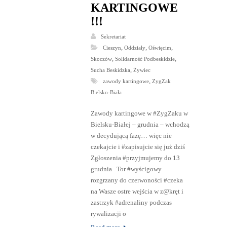
KARTINGOWE
!!!
Sekretariat
,
,
,
Cieszyn
Oddziały
Oświęcim
,
,
Skoczów
Solidarność Podbeskidzie
,
Sucha Beskidzka
Żywiec
,
zawody kartingowe
ZygZak
Bielsko-Biała
Zawody kartingowe w #ZygZaku w
Bielsku-Białej – grudnia – wchodzą
w decydującą fazę… więc nie
czekajcie i #zapisujcie się już dziś
Zgłoszenia #przyjmujemy do 13
grudnia Tor #wyścigowy
rozgrzany do czerwoności #czeka
na Wasze ostre wejścia w z@kręt i
zastrzyk #adrenaliny podczas
rywalizacji o