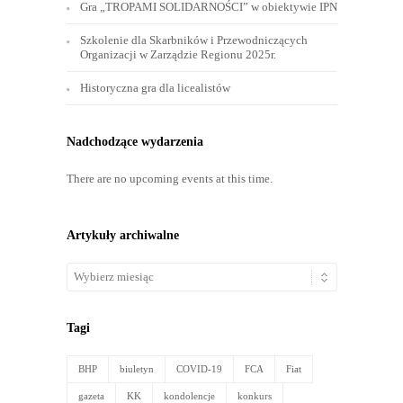
Ostatnie wpisy
Likwdacja bielskiej spółki Shiloh
43. rocznica wprowadzenia stanu wojennego
#wideorelacja
Gra „TROPAMI SOLIDARNOŚCI” w obiektywie IPN
Szkolenie dla Skarbników i Przewodniczących
Organizacji w Zarządzie Regionu 2025r.
Historyczna gra dla licealistów
Nadchodzące wydarzenia
There are no upcoming events at this time.
Artykuły archiwalne