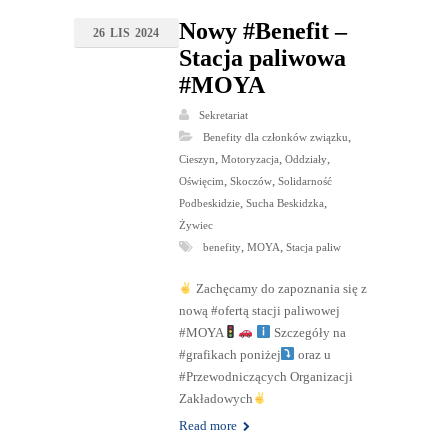
Nowy #Benefit –
26
LIS
2024
Stacja paliwowa
#MOYA
Sekretariat
,
Benefity dla członków związku
,
,
,
Cieszyn
Motoryzacja
Oddziały
,
,
Oświęcim
Skoczów
Solidarność
,
,
Podbeskidzie
Sucha Beskidzka
Żywiec
,
,
benefity
MOYA
Stacja paliw
Zachęcamy do zapoznania się z
nową #ofertą stacji paliwowej
#MOYA
Szczegóły na
#grafikach poniżej
oraz u
#Przewodniczących Organizacji
Zakładowych
Read more