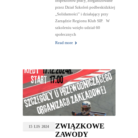
inspektorów pracy, zorganizowane
przez Dział Szkoleń podbeskidzkiej
„Solidarności” i działający przy
Zarządzie Regionu Klub SIP. W
szkoleniu wzięło udział 60
społecznych
Read more
ZWIĄZKOWE
15
LIS
2024
ZAWODY