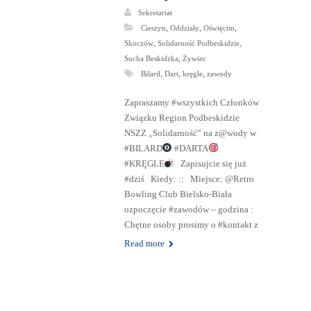
Z@wody w
05
LIS
2024
#BILARD
#DARTA
#KRĘGLE
Sekretariat
,
,
,
Cieszyn
Oddziały
Oświęcim
,
,
Skoczów
Solidarność Podbeskidzie
,
Sucha Beskidzka
Żywiec
,
,
,
Bilard
Dart
kręgle
zawody
Zapraszamy #wszystkich Członków
Związku Region Podbeskidzie
NSZZ „Solidarność” na z@wody w
#BILARD
#DARTA
#KRĘGLE
Zapisujcie się już
#dziś Kiedy: :: Miejsce: @Retro
Bowling Club Bielsko-Biała