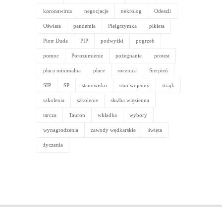
Artykuły
archiwalne
Tagi
BHP
biuletyn
COVID-19
FCA
Fiat
gazeta
KK
kondolencje
konkurs
koronawirus
negocjacje
nekrolog
Odeszli
Oświata
pandemia
Pielgrzymka
pikieta
Piotr Duda
PIP
podwyżki
pogrzeb
pomoc
Porozumienie
pożegnanie
protest
płaca minimalna
płace
rocznica
Sierpień
SIP
SP
stanowisko
stan wojenny
strajk
szkolenia
szkolenie
służba więzienna
tarcza
Tauron
wkładka
wybory
wynagrodzenia
zawody wędkarskie
święta
życzenia