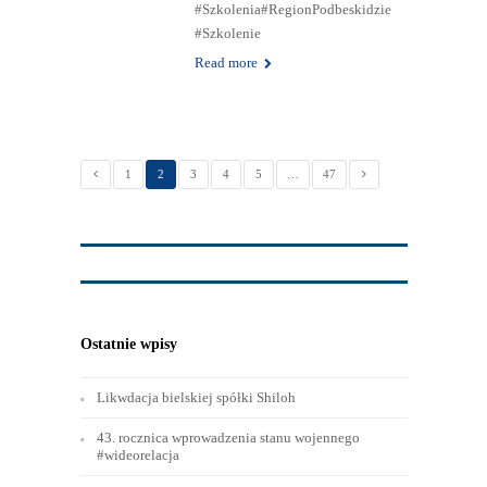
#Wizerunek_Związkowca z
Trenerem Komisji Krajowej. A jak
#Wizerunek_Związkowca to tylko z
Agnieszką Kuraś-Steczyńską.
Gotowi na #Wizerunek w swojej
#Organizacji #Zaczynamy
Zapraszamy na kolejne
#Szkolenia#RegionPodbeskidzie
#Szkolenie
Read more
1
2
3
4
5
…
47