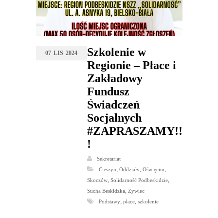
Szkolenie w
07
LIS
2024
Regionie – Płace i
Zakładowy
Fundusz
Świadczeń
Socjalnych
#ZAPRASZAMY!!
!
Sekretariat
,
,
,
Cieszyn
Oddziały
Oświęcim
,
,
Skoczów
Solidarność Podbeskidzie
,
Sucha Beskidzka
Żywiec
,
,
Podstawy
płace
szkolenie