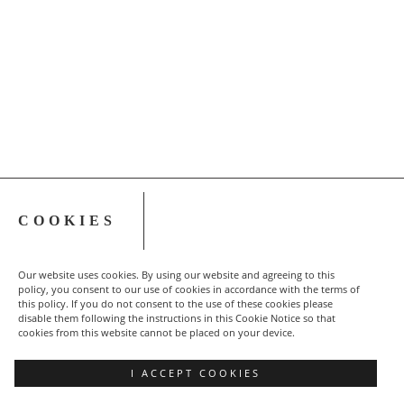
COOKIES
UserOnline
Our website uses cookies. By using our website and agreeing to this
40 Users
Online
policy, you consent to our use of cookies in accordance with the terms of
this policy. If you do not consent to the use of these cookies please
disable them following the instructions in this Cookie Notice so that
NSZZ Solidarność Region Podbeskidzie
cookies from this website cannot be placed on your device.
Sekretariat
I ACCEPT COOKIES
43-300 Bielsko-Biała, ul. Adama Asnyka 19