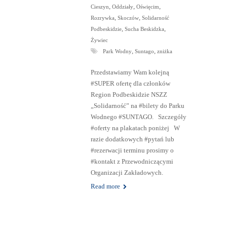
,
,
,
Cieszyn
Oddziały
Oświęcim
,
,
Rozrywka
Skoczów
Solidarność
,
,
Podbeskidzie
Sucha Beskidzka
Żywiec
,
,
Park Wodny
Suntago
zniżka
Przedstawiamy Wam kolejną
#SUPER ofertę dla członków
Region Podbeskidzie NSZZ
„Solidarność” na #bilety do Parku
Wodnego #SUNTAGO. Szczegóły
#oferty na plakatach poniżej W
razie dodatkowych #pytań lub
#rezerwacji terminu prosimy o
#kontakt z Przewodniczącymi
Organizacji Zakładowych.
Read more