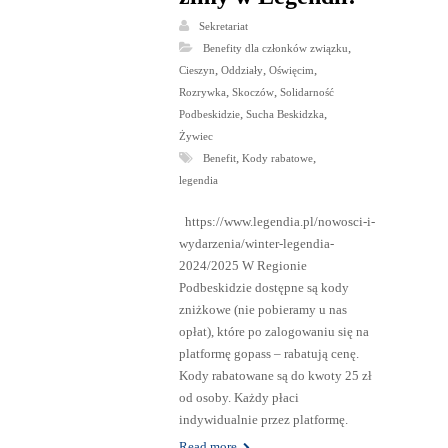
Sekretariat
,
Benefity dla członków związku
,
,
,
Cieszyn
Oddziały
Oświęcim
,
,
Rozrywka
Skoczów
Solidarność
,
,
Podbeskidzie
Sucha Beskidzka
Żywiec
,
,
Benefit
Kody rabatowe
legendia
https://www.legendia.pl/nowosci-i-
wydarzenia/winter-legendia-
2024/2025 W Regionie
Podbeskidzie dostępne są kody
zniżkowe (nie pobieramy u nas
opłat), które po zalogowaniu się na
platformę gopass – rabatują cenę.
Kody rabatowane są do kwoty 25 zł
od osoby. Każdy płaci
indywidualnie przez platformę.
Read more