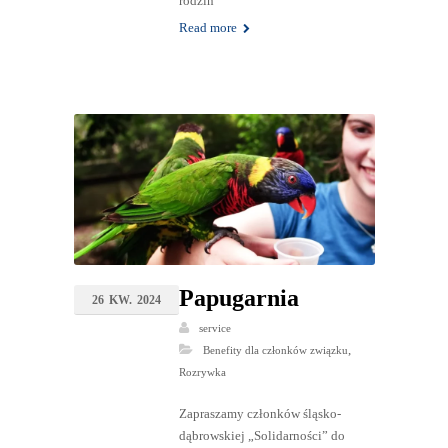
rodzin
Read more
Papugarnia
26
KW.
2024
service
,
Benefity dla członków związku
Rozrywka
Zapraszamy członków śląsko-
dąbrowskiej „Solidarności” do