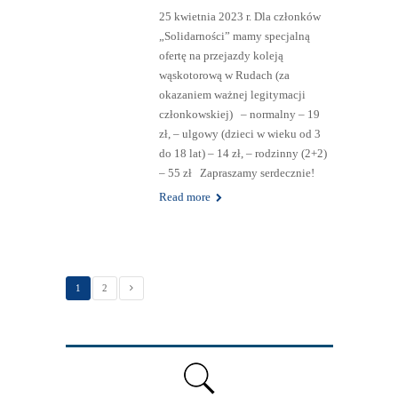
25
KW.
2023
WĄSKOTOROW
A W RUDACH
Sekretariat
,
Benefity dla członków związku
Rozrywka
25 kwietnia 2023 r. Dla członków
„Solidarności” mamy specjalną
ofertę na przejazdy koleją
wąskotorową w Rudach (za
okazaniem ważnej legitymacji
członkowskiej) – normalny – 19
zł, – ulgowy (dzieci w wieku od 3
do 18 lat) – 14 zł, – rodzinny (2+2)
– 55 zł Zapraszamy serdecznie!
Read more