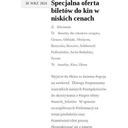
Specjalna oferta
20
WRZ
2024
biletów do kin w
niskich cenach
Sekretariat
,
Benefity dla członków związku
,
,
,
Cieszyn
Oddziały
Oświęcim
,
,
Rozrywka
Skoczów
Solidarność
,
,
Podbeskidzie
Sucha Beskidzka
Żywiec
,
,
benefity
Kino
Oferty
Wyjście do #kina to świetna #opcja
na weekend Dlatego #zapraszamy
wszystkich naszych #związkowców
do skorzystania z #super oferty
#tanich_biletów W sprawie
szczegółowych #informacji na
temat produktów oraz
#zamówień/ofert proszę
#kontaktować się z panem