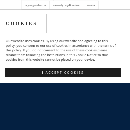
pomoc
Porozumienie
pożegnanie
protest
płaca minimalna
płace
rocznica
Sierpień
SIP
SP
stanowisko
stan wojenny
strajk
COOKIES
szkolenia
szkolenie
służba więzienna
tarcza
Tauron
wkładka
wybory
Our website uses cookies. By using our website and agreeing to this
policy, you consent to our use of cookies in accordance with the terms of
wynagrodzenia
zawody wędkarskie
święta
this policy. If you do not consent to the use of these cookies please
disable them following the instructions in this Cookie Notice so that
życzenia
cookies from this website cannot be placed on your device.
I ACCEPT COOKIES