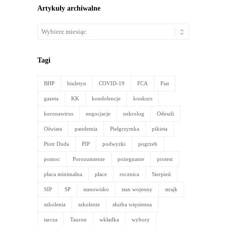
Historyczna gra dla licealistów
Nadchodzące wydarzenia
There are no upcoming events at this time.
Artykuły archiwalne
Artykuły
archiwalne
Tagi
BHP
biuletyn
COVID-19
FCA
Fiat
gazeta
KK
kondolencje
konkurs
koronawirus
negocjacje
nekrolog
Odeszli
Oświata
pandemia
Pielgrzymka
pikieta
Piotr Duda
PIP
podwyżki
pogrzeb